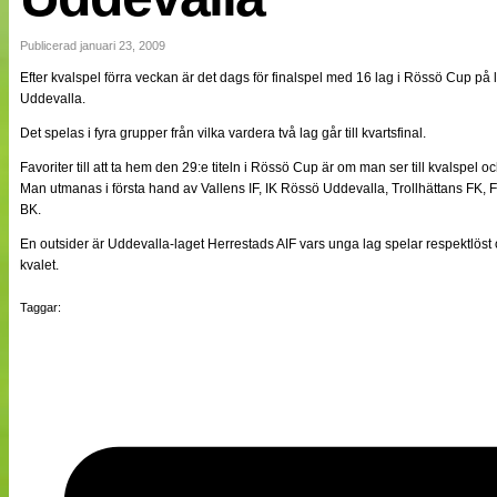
NÄTverket
Split vision
Publicerad januari 23, 2009
Efter kvalspel förra veckan är det dags för finalspel med 16 lag i Rössö Cup på
Uddevalla.
Nyheter
Bloggar
Det spelas i fyra grupper från vilka vardera två lag går till kvartsfinal.
Lagen
Webb-TV
Favoriter till att ta hem den 29:e titeln i Rössö Cup är om man ser till kvalspel o
Cuper
Man utmanas i första hand av Vallens IF, IK Rössö Uddevalla, Trollhättans FK,
Medlemmar
BK.
Medlemsbilder
En outsider är Uddevalla-laget Herrestads AIF vars unga lag spelar respektlö
Till klubbkassan
Om oss
kvalet.
NÄTverket
Split vision
Taggar: