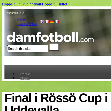
Hoppa till huvudinnehåll
Hoppa till sidfot
augusti 8, 2026
Kontakt
Tipsa Damfotboll
Sök
Nyheter
Bloggar
Lagen
Webb-TV
Cuper
Final i Rössö Cup i
Medlemmar
Medlemsbilder
Uddevalla
Till klubbkassan
Om oss