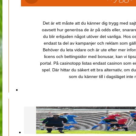
Det är ett måste att du känner dig trygg med sajt
oavsett hur generösa de är på odds eller, snarare b
du blir erbjuden något utöver det vanliga. Hos o
endast ta del av kampanjer och reklam som gäller
Behöver du leta vidare och är ute efter mer inf
licens och bettingsidor med bonusar, kan vi tips
portal. På casinotopp listas endast casinon som er
spel. Där hittar du säkert ett bra alternativ, om d
som du känner till i dagsläget inte rä