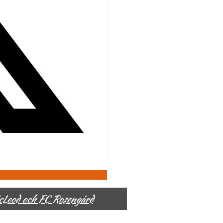
McLeod och FC Rosengård