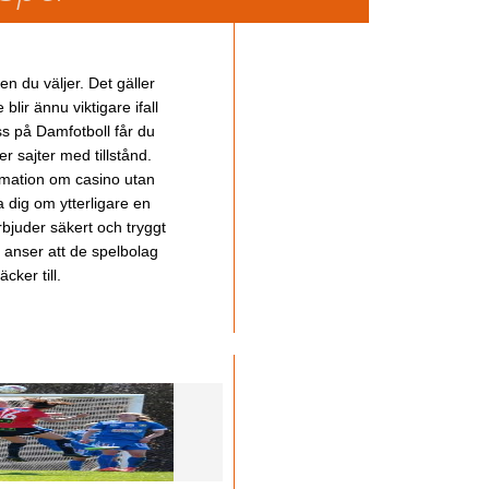
en du väljer. Det gäller
lir ännu viktigare ifall
ss på Damfotboll får du
 sajter med tillstånd.
ormation om casino utan
a dig om ytterligare en
bjuder säkert och tryggt
u anser att de spelbolag
cker till.