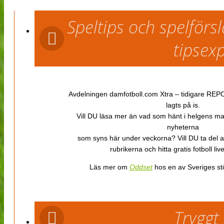
Speltips och spelför
tipsex
Avdelningen damfotboll.com Xtra – tidigare REPOR
lagts på is.
Vill DU läsa mer än vad som hänt i helgens m
nyheterna
som syns här under veckorna? Vill DU ta del 
rubrikerna och hitta gratis fotboll li
Läs mer om
Oddset
hos en av Sveriges stö
Tryggt