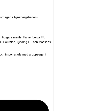
 lördagen i Agnebergshallen i
ch tidigare meriter Falkenbergs FF.
 FC Gauthiod, Qviding FIF och Mossens
st och imponerade med gruppseger i