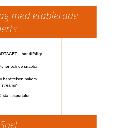
slag med etablerade
perts
TAGET – har tillfälligt
atcher och de snabba
av berättelsen bakom
ve streams?
rsta tipsportaler
 Spel