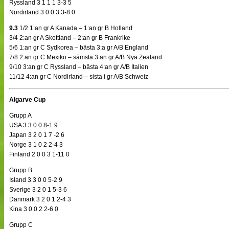
Ryssland 3 1 1 1 3-3 5
Nordirland 3 0 0 3 3-8 0
9.3
1/2 1:an gr A Kanada – 1:an gr B Holland
3/4 2:an gr A Skottland – 2:an gr B Frankrike
5/6 1:an gr C Sydkorea – bästa 3:a gr A/B England
7/8 2:an gr C Mexiko – sämsta 3:an gr A/B Nya Zealand
9/10 3:an gr C Ryssland – bästa 4:an gr A/B Italien
11/12 4:an gr C Nordirland – sista i gr A/B Schweiz
Algarve Cup
Grupp A
USA 3 3 0 0 8-1 9
Japan 3 2 0 1 7 -2 6
Norge 3 1 0 2 2-4 3
Finland 2 0 0 3 1-11 0
Grupp B
Island 3 3 0 0 5-2 9
Sverige 3 2 0 1 5-3 6
Danmark 3 2 0 1 2-4 3
Kina 3 0 0 2 2-6 0
Grupp C