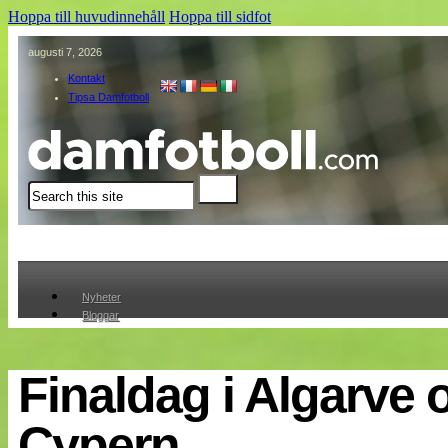
Hoppa till huvudinnehåll
Hoppa till sidfot
augusti 7, 2026
Kontakt
Tipsa Damfotboll
Sök
Nyheter
Bloggar
Lagen
Webb-TV
Cuper
Finaldag i Algarve 
Medlemmar
Medlemsbilder
Cypern
Till klubbkassan
Om oss