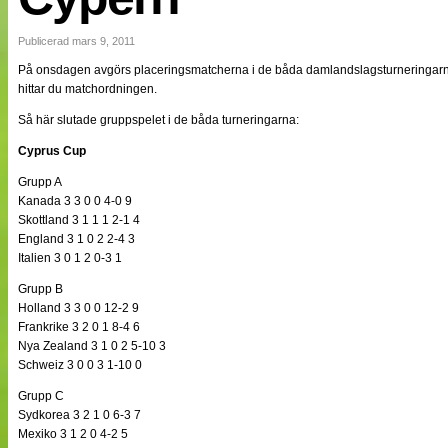
NÄTverket
Split vision
Publicerad mars 9, 2011
På onsdagen avgörs placeringsmatcherna i de båda damlandslagsturneringar
hittar du matchordningen.
Nyheter
Bloggar
Så här slutade gruppspelet i de båda turneringarna:
Lagen
Webb-TV
Cyprus Cup
Cuper
Grupp A
Medlemmar
Kanada 3 3 0 0 4-0 9
Medlemsbilder
Skottland 3 1 1 1 2-1 4
Till klubbkassan
Om oss
England 3 1 0 2 2-4 3
NÄTverket
Italien 3 0 1 2 0-3 1
Split vision
Grupp B
Holland 3 3 0 0 12-2 9
Frankrike 3 2 0 1 8-4 6
Nya Zealand 3 1 0 2 5-10 3
Schweiz 3 0 0 3 1-10 0
Grupp C
Sydkorea 3 2 1 0 6-3 7
Mexiko 3 1 2 0 4-2 5