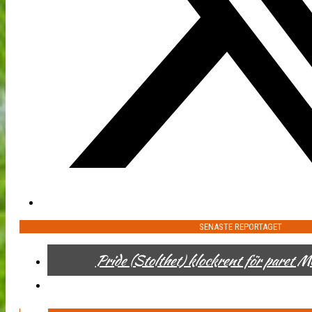
SENASTE REPORTAGET
Pride (Stolthet) klockrent för paret 