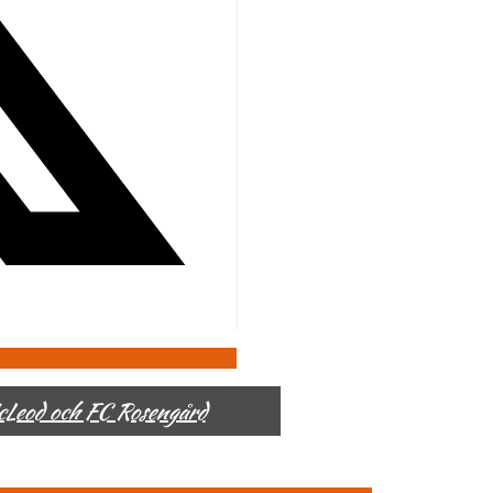
McLeod och FC Rosengård