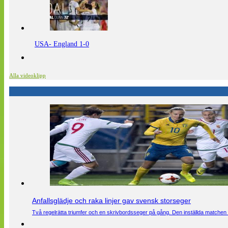
USA- England 1-0
Alla videoklipp
Anfallsglädje och raka linjer gav svensk storseger
Två regelrätta triumfer och en skrivbordsseger på gång. Den inställda matchen 