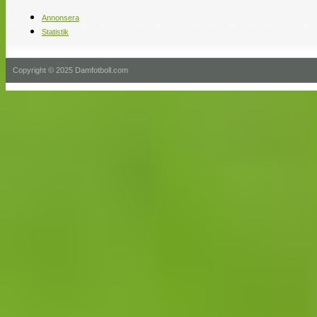
Annonsera
Statistik
Copyright © 2025 Damfotboll.com