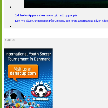
14 helknäppa saker som går att tippa på
Den nya påven, underdogen från Chicago, den första amerikanska påven någons
ANNONS