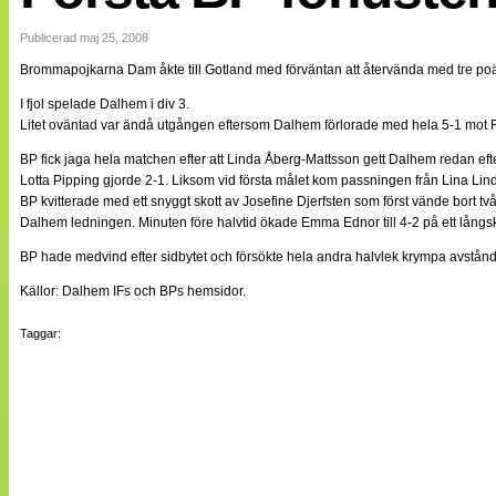
Internationellt
Bildreportage
Publicerad maj 25, 2008
Arkiv
Brommapojkarna Dam åkte till Gotland med förväntan att återvända med tre poäng
Bloggar
Lagen
I fjol spelade Dalhem i div 3.
Webb-TV
Litet oväntad var ändå utgången eftersom Dalhem förlorade med hela 5-1 mot 
Cuper
Medlemsbilder
BP fick jaga hela matchen efter att Linda Åberg-Mattsson gett Dalhem redan efter
Till klubbkassan
Lotta Pipping gjorde 2-1. Liksom vid första målet kom passningen från Lina Lin
NÄTverket
BP kvitterade med ett snyggt skott av Josefine Djerfsten som först vände bort tv
Split vision
Dalhem ledningen. Minuten före halvtid ökade Emma Ednor till 4-2 på ett långsk
Om oss
BP hade medvind efter sidbytet och försökte hela andra halvlek krympa avstån
Annonsera
Källor: Dalhem IFs och BPs hemsidor.
Statistik
Tipsa Damfotboll
Taggar:
Kontakt