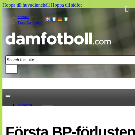
Hoppa till huvudinnehåll
Hoppa till sidfot
Kontakt
Tipsa Damfotboll
Sök
Nyheter
Damallsvenskan
Elitettan
Första BP-förluste
Landslaget
EM 2013