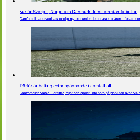
Varför Sverige, Norge och Danmark dominerardamfotbollen
Damfotboll har utvecklats otroligt mycket under de senaste tio åren. Läktare som
Därför är betting extra spännande i damfotboll
Damfotbollen växer. Fler tittar, följer och spelar. Inte bara på plan utan även 