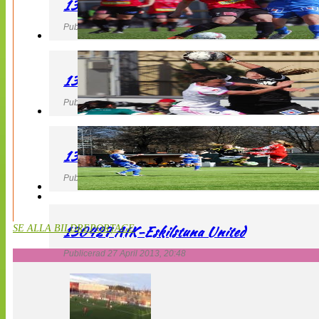
130427 LB 07 – QBIK
Publicerad 27 April 2013, 22:40
130427 IF Limhamn Bunkeflo – QBIK
Publicerad 27 April 2013, 21:10
130427 LdB FC Malmö – Mallbackens IF
Publicerad 27 April 2013, 20:54
130427 AIK-Eskilstuna United
SE ALLA BILDREPORTAGE
Publicerad 27 April 2013, 20:48