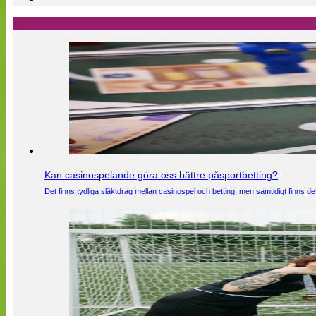
Kan casinospelande göra oss bättre påsportbetting?
Det finns tydliga släktdrag mellan casinospel och betting, men samtidigt finns