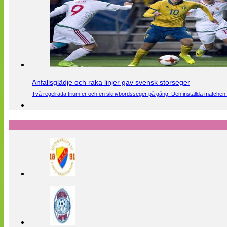
Anfallsglädje och raka linjer gav svensk storseger
Två regelrätta triumfer och en skrivbordsseger på gång. Den inställda matchen 