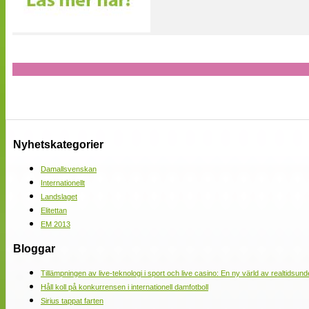
Nyhetskategorier
Damallsvenskan
Internationellt
Landslaget
Elitettan
EM 2013
Bloggar
Tillämpningen av live-teknologi i sport och live casino: En ny värld av realtidsund
Håll koll på konkurrensen i internationell damfotboll
Sirius tappat farten