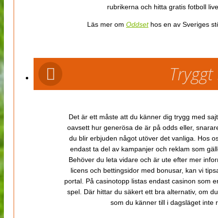
rubrikerna och hitta gratis fotboll li
Läs mer om
Oddset
hos en av Sveriges stö
Tryggt
Det är ett måste att du känner dig trygg med sajt
oavsett hur generösa de är på odds eller, snarare b
du blir erbjuden något utöver det vanliga. Hos o
endast ta del av kampanjer och reklam som gäller
Behöver du leta vidare och är ute efter mer inf
licens och bettingsidor med bonusar, kan vi tips
portal. På casinotopp listas endast casinon som er
spel. Där hittar du säkert ett bra alternativ, om d
som du känner till i dagsläget inte rä