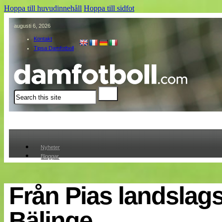
Hoppa till huvudinnehåll
Hoppa till sidfot
augusti 6, 2026
Kontakt
Tipsa Damfotboll
Sök
Nyheter
Bloggar
Lagen
Webb-TV
Cuper
Från Pias landslagsl
Medlemmar
Medlemsbilder
Bälinge
Till klubbkassan
Om oss