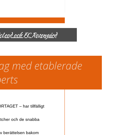
McLeod och FC Rosengård
slag med etablerade
perts
TAGET – har tillfälligt
atcher och de snabba
av berättelsen bakom