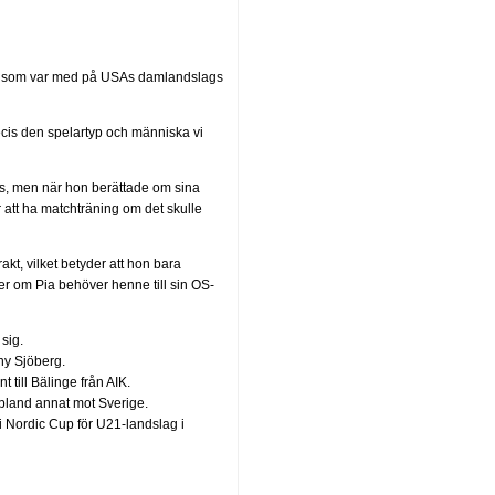
26, som var med på USAs damlandslags
recis den spelartyp och människa vi
ts, men när hon berättade om sina
r att ha matchträning om det skulle
akt, vilket betyder att hon bara
er om Pia behöver henne till sin OS-
sig.
ny Sjöberg.
till Bälinge från AIK.
bland annat mot Sverige.
 Nordic Cup för U21-landslag i