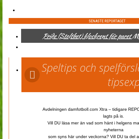
SENASTE REPORTAGET
Pride (Stolthet) klockrent för paret 
Speltips och spelför
tipsex
Avdelningen damfotboll.com Xtra – tidigare REPOR
lagts på is.
Vill DU läsa mer än vad som hänt i helgens m
nyheterna
som syns här under veckorna? Vill DU ta del 