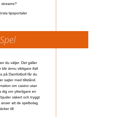
ve streams?
rsta tipsportaler
 Spel
en du väljer. Det gäller
lir ännu viktigare ifall
ss på Damfotboll får du
 sajter med tillstånd.
ormation om casino utan
a dig om ytterligare en
bjuder säkert och tryggt
u anser att de spelbolag
cker till.