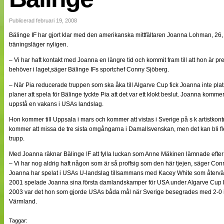
NÄTverket
Split vision
Publicerad februari 19, 2008
Bälinge IF har gjort klar med den amerikanska mittfältaren Joanna Lohman, 
träningsläger nyligen.
Nyheter
Bloggar
– Vi har haft kontakt med Joanna en längre tid och kommit fram till att hon är p
Lagen
behöver i laget,säger Bälinge IFs sportchef Conny Sjöberg.
Webb-TV
Cuper
– När Pia reducerade truppen som ska åka till Algarve Cup fick Joanna inte pla
Medlemmar
planer att spela för Bälinge tyckte Pia att det var ett klokt beslut. Joanna komme
Medlemsbilder
uppstå en vakans i USAs landslag.
Till klubbkassan
Om oss
Hon kommer till Uppsala i mars och kommer att vistas i Sverige på s k artistkontr
NÄTverket
kommer att missa de tre sista omgångarna i Damallsvenskan, men det kan bli fl
Split vision
trupp.
Med Joanna räknar Bälinge IF att fylla luckan som Anne Mäkinen lämnade efter 
– Vi har nog aldrig haft någon som är så proffsig som den här tjejen, säger Con
Joanna har spelat i USAs U-landslag tillsammans med Kacey White som återvänt 
2001 spelade Joanna sina första damlandskamper för USA under Algarve Cup 
2003 var det hon som gjorde USAs båda mål när Sverige besegrades med 2-0 i
Värmland.
Taggar: