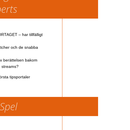
perts
TAGET – har tillfälligt
atcher och de snabba
av berättelsen bakom
ve streams?
rsta tipsportaler
 Spel