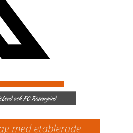
McLeod och FC Rosengård
slag med etablerade