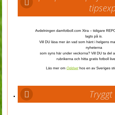
tipsex
Avdelningen damfotboll.com Xtra – tidigare REPOR
lagts på is.
Vill DU läsa mer än vad som hänt i helgens m
nyheterna
som syns här under veckorna? Vill DU ta del 
rubrikerna och hitta gratis fotboll li
Läs mer om
Oddset
hos en av Sveriges stö
Tryggt