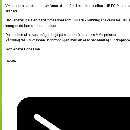
NÄTverket
VM-truppen kan drabbas av ännu ett bortfall. I matchen mellan LdB FC Malmö o
Split vision
skadad.
Det var efter bara en halvtimmes spel som Frida fick känning i baksida lår. Hur 
imorgon då hon ska undersökas.
Nyheter
Bloggar
Det ser inte ut att vara någon hejd på skador på de tänkta VM-spelarna.
Lagen
På tisdag tas VM-truppen ut, förmodligen med en eller par ännu ej hundraprocen
Webb-TV
Cuper
Text: Anette Börjesson
Medlemmar
Medlemsbilder
Taggar:
Till klubbkassan
Om oss
NÄTverket
Split vision