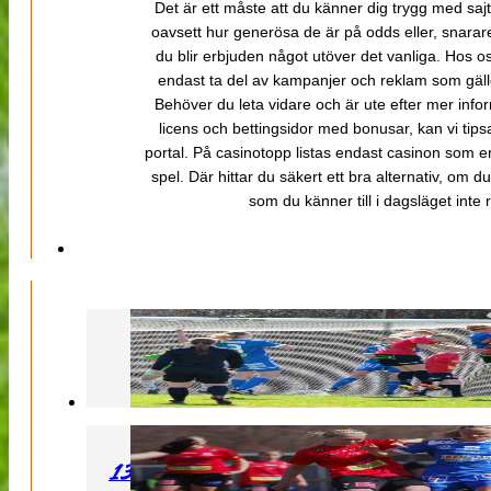
Det är ett måste att du känner dig trygg med sajt
oavsett hur generösa de är på odds eller, snarare b
du blir erbjuden något utöver det vanliga. Hos o
endast ta del av kampanjer och reklam som gäller
Behöver du leta vidare och är ute efter mer inf
licens och bettingsidor med bonusar, kan vi tips
portal. På casinotopp listas endast casinon som er
spel. Där hittar du säkert ett bra alternativ, om d
som du känner till i dagsläget inte rä
130427 LB 07 – QBIK