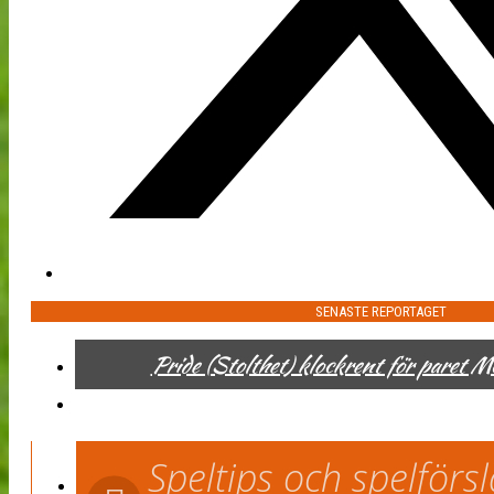
SENASTE REPORTAGET
Pride (Stolthet) klockrent för paret 
Speltips och spelför