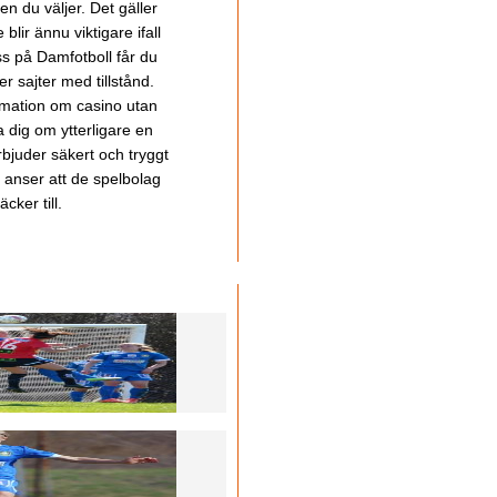
en du väljer. Det gäller
lir ännu viktigare ifall
ss på Damfotboll får du
 sajter med tillstånd.
ormation om casino utan
a dig om ytterligare en
bjuder säkert och tryggt
u anser att de spelbolag
cker till.