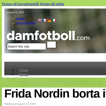
Hoppa till huvudinnehåll
Hoppa till sidfot
augusti 6, 2026
Kontakt
Tipsa Damfotboll
Sök
Nyheter
Bloggar
Lagen
Webb-TV
Cuper
Frida Nordin borta 
Medlemmar
Medlemsbilder
Till klubbkassan
Publicerad augusti 12, 2007
Om oss