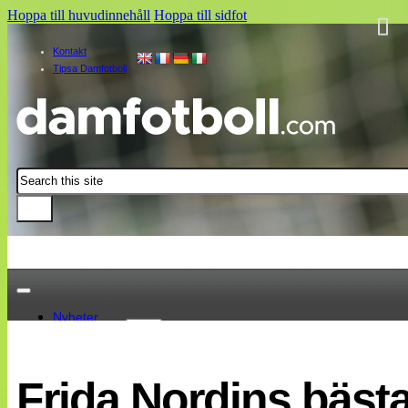
Hoppa till huvudinnehåll
Hoppa till sidfot
Kontakt
Tipsa Damfotboll
Sök
Nyheter
Damallsvenskan
Elitettan
Frida Nordins bästa
Landslaget
EM 2013