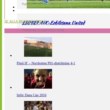
Publicerad 27 April 2013, 20:54
130427 AIK-Eskilstuna United
SE ALLA BILDREPORTAGE
Publicerad 27 April 2013, 20:48
Piteå IF – Norrbotten P01-distriktslag 4-1
Inför Dana Cup 2016