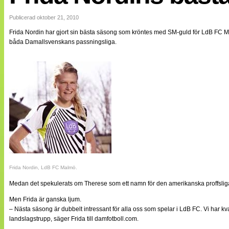
Internationellt
Bildreportage
Publicerad oktober 21, 2010
Arkiv
Frida Nordin har gjort sin bästa säsong som kröntes med SM-guld för LdB FC Ma
Bloggar
båda Damallsvenskans passningsliga.
Lagen
Webb-TV
Cuper
Medlemsbilder
Till klubbkassan
NÄTverket
Split vision
Om oss
Annonsera
Statistik
Tipsa Damfotboll
Kontakt
Frida Nordin, LdB FC Malmö.
Medan det spekulerats om Therese som ett namn för den amerikanska proffsligan 
Men Frida är ganska ljum.
– Nästa säsong är dubbelt intressant för alla oss som spelar i LdB FC. Vi har kv
landslagstrupp, säger Frida till damfotboll.com.