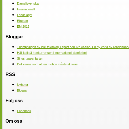
Damallsvenskan
Internationellt
Landslaget
Elitettan
EM 2013
Bloggar
Tillämpningen av live-teknologi i sport och live casino: En ny värld av realtidsund
Håll koll på konkurrensen i internationell damfotboll
Sirius tappat farten
Det känns som att en motion måste skrivas
RSS
Nyheter
Bloggar
Följ oss
Facebook
Om oss