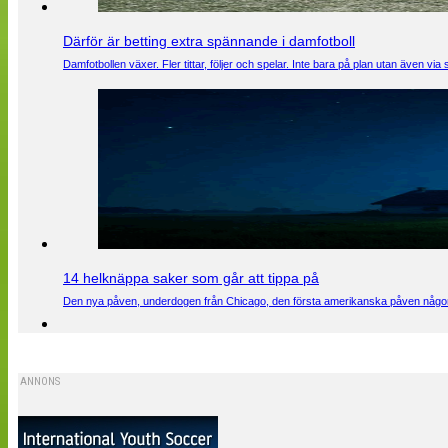
Därför är betting extra spännande i damfotboll
Damfotbollen växer. Fler tittar, följer och spelar. Inte bara på plan utan även 
14 helknäppa saker som går att tippa på
Den nya påven, underdogen från Chicago, den första amerikanska påven någons
ANNONS