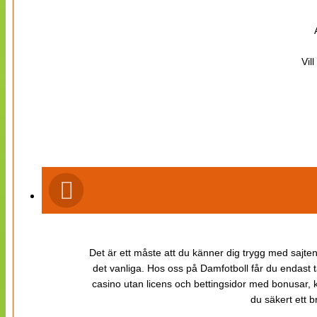
Vil
Det är ett måste att du känner dig trygg med sajten 
det vanliga. Hos oss på Damfotboll får du endast t
casino utan licens och bettingsidor med bonusar, ka
du säkert ett b