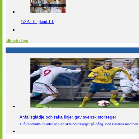
USA- England 1-0
Alla videoklipp
Anfallsglädje och raka linjer gav svensk storseger
Två regelrätta triumfer och en skrivbordsseger på gång. Den inställda matchen 