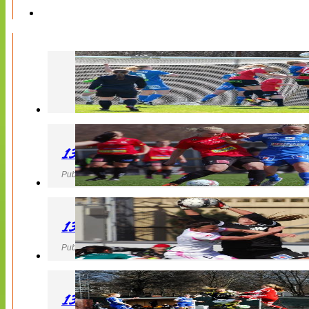
130427 LB 07 – QBIK
Publicerad 27 April 2013, 22:40
130427 IF Limhamn Bunkeflo – QBIK
Publicerad 27 April 2013, 21:10
130427 LdB FC Malmö – Mallbackens IF