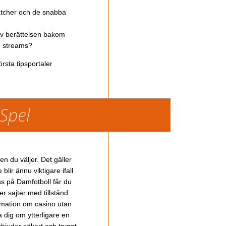
atcher och de snabba
av berättelsen bakom
ve streams?
rsta tipsportaler
 Spel
en du väljer. Det gäller
lir ännu viktigare ifall
ss på Damfotboll får du
 sajter med tillstånd.
ormation om casino utan
a dig om ytterligare en
bjuder säkert och tryggt