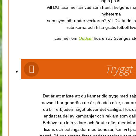
lagts på is.
Vill DU läsa mer än vad som hänt i helgens m
nyheterna
som syns här under veckorna? Vill DU ta del 
rubrikerna och hitta gratis fotboll li
Läs mer om
Oddset
hos en av Sveriges stö
Tryggt
Det är ett måste att du känner dig trygg med sajt
oavsett hur generösa de är på odds eller, snarare b
du blir erbjuden något utöver det vanliga. Hos o
endast ta del av kampanjer och reklam som gäller
Behöver du leta vidare och är ute efter mer inf
licens och bettingsidor med bonusar, kan vi tips
portal. På casinotopp listas endast casinon som er