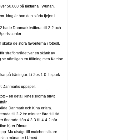
över 50.000 på läktarna i Wuhan.
. Idag är hon den störta tjejen i
 hade Danmark kvitterat till 2-2 och
ports center.
skaka de stora favoriterna i fotboll.
för straffområdet var en skänk av
 se nämligen en fällning men Katrine
ar på träningar. Li Jies 1-0-frispark
ivt Danmarks uppspel.
tt – en detalj kinesiskorna blivit
ifrån.
k både Danmark och Kina erfara.
e till 2-2 tre minuter före full tid.
 ändrade från 4-3-3 till 4-4-2 när
tine Kjær Dimun.
pp. Ma utsågs till matchens lirare
r sina månader i Umeå.