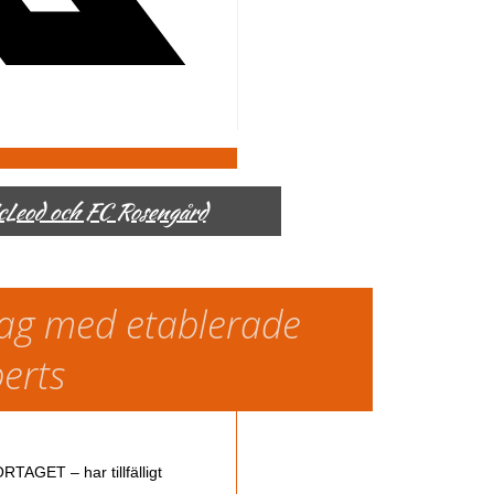
McLeod och FC Rosengård
slag med etablerade
perts
TAGET – har tillfälligt