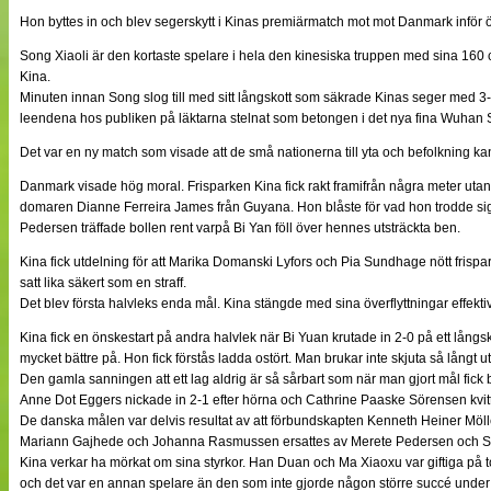
NÄTverket
Hon byttes in och blev segerskytt i Kinas premiärmatch mot mot Danmark inför 
Split vision
Song Xiaoli är den kortaste spelare i hela den kinesiska truppen med sina 160 cm
Kina.
Minuten innan Song slog till med sitt långskott som säkrade Kinas seger med 3-2
Nyheter
leendena hos publiken på läktarna stelnat som betongen i det nya fina Wuhan S
Bloggar
Lagen
Det var en ny match som visade att de små nationerna till yta och befolkning kan 
Webb-TV
Cuper
Danmark visade hög moral. Frisparken Kina fick rakt framifrån några meter utan
Medlemmar
domaren Dianne Ferreira James från Guyana. Hon blåste för vad hon trodde sig
Medlemsbilder
Pedersen träffade bollen rent varpå Bi Yan föll över hennes utsträckta ben.
Till klubbkassan
Om oss
Kina fick utdelning för att Marika Domanski Lyfors och Pia Sundhage nött frispark
NÄTverket
satt lika säkert som en straff.
Split vision
Det blev första halvleks enda mål. Kina stängde med sina överflyttningar effekt
Kina fick en önskestart på andra halvlek när Bi Yuan krutade in 2-0 på ett långsko
mycket bättre på. Hon fick förstås ladda ostört. Man brukar inte skjuta så långt ut
Den gamla sanningen att ett lag aldrig är så sårbart som när man gjort mål fic
Anne Dot Eggers nickade in 2-1 efter hörna och Cathrine Paaske Sörensen kvitterad
De danska målen var delvis resultat av att förbundskapten Kenneth Heiner Möller
Mariann Gajhede och Johanna Rasmussen ersattes av Merete Pedersen och S
Kina verkar ha mörkat om sina styrkor. Han Duan och Ma Xiaoxu var giftiga på to
och det var en annan spelare än den som inte gjorde någon större succé unde