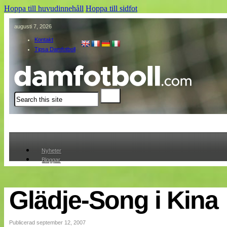
Hoppa till huvudinnehåll
Hoppa till sidfot
augusti 7, 2026
Kontakt
Tipsa Damfotboll
Sök
Nyheter
Bloggar
Lagen
Webb-TV
Cuper
Glädje-Song i Kina
Medlemmar
Medlemsbilder
Till klubbkassan
Publicerad september 12, 2007
Om oss