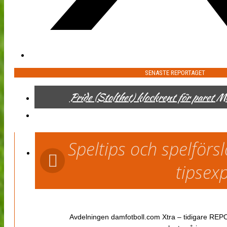
SENASTE REPORTAGET
Pride (Stolthet) klockrent för paret 
Speltips och spelför
tipsex
Avdelningen damfotboll.com Xtra – tidigare REPOR