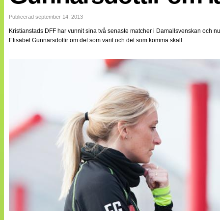
Internationellt
Bildreportage
Publicerad september 14, 2013
Arkiv
Kristianstads DFF har vunnit sina två senaste matcher i Damallsvenskan och nu fåt
Bloggar
Elisabet Gunnarsdottir om det som varit och det som komma skall.
Lagen
Webb-TV
Cuper
Medlemsbilder
Till klubbkassan
NÄTverket
Split vision
Om oss
Annonsera
Statistik
Tipsa Damfotboll
Kontakt