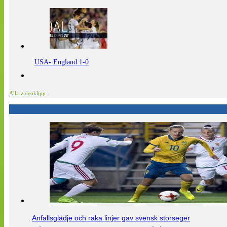
USA- England 1-0
Alla videoklipp
Anfallsglädje och raka linjer gav svensk storseger