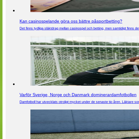
Kan casinospelande göra oss bättre påsportbetting?
Det finns tydliga släktdrag mellan casinospel och betting, men samtidigt finns
Varför Sverige, Norge och Danmark dominerardamfotbollen
Damfotboll har utvecklats otroligt mycket under de senaste tio åren. Läktare som