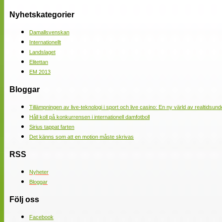
Nyhetskategorier
Damallsvenskan
Internationellt
Landslaget
Elitettan
EM 2013
Bloggar
Tillämpningen av live-teknologi i sport och live casino: En ny värld av realtidsund
Håll koll på konkurrensen i internationell damfotboll
Sirius tappat farten
Det känns som att en motion måste skrivas
RSS
Nyheter
Bloggar
Följ oss
Facebook