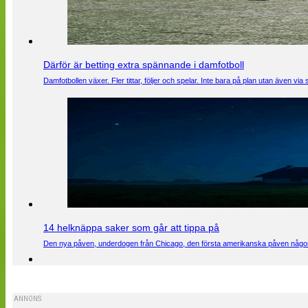
Därför är betting extra spännande i damfotboll
Damfotbollen växer. Fler tittar, följer och spelar. Inte bara på plan utan även 
14 helknäppa saker som går att tippa på
Den nya påven, underdogen från Chicago, den första amerikanska påven någons
ANNONS