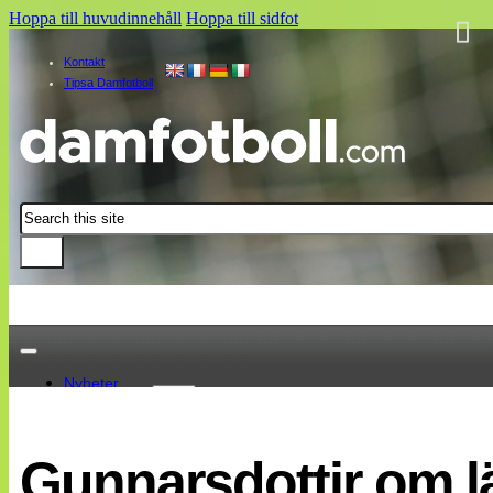
Hoppa till huvudinnehåll
Hoppa till sidfot
Kontakt
Tipsa Damfotboll
Sök
Nyheter
Damallsvenskan
Elitettan
Gunnarsdottir om lä
Landslaget
EM 2013