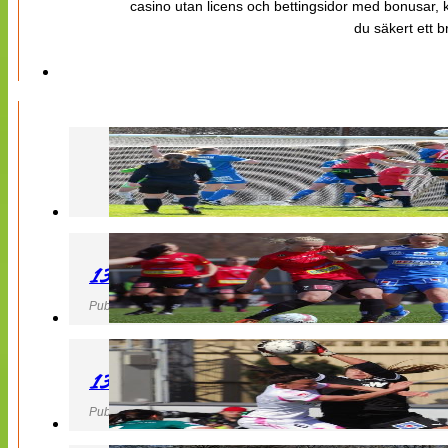
casino utan licens och bettingsidor med bonusar, ka
du säkert ett b
130427 LB 07 – QBIK
Publicerad 27 April 2013, 22:40
130427 IF Limhamn Bunkeflo – QBIK
Publicerad 27 April 2013, 21:10