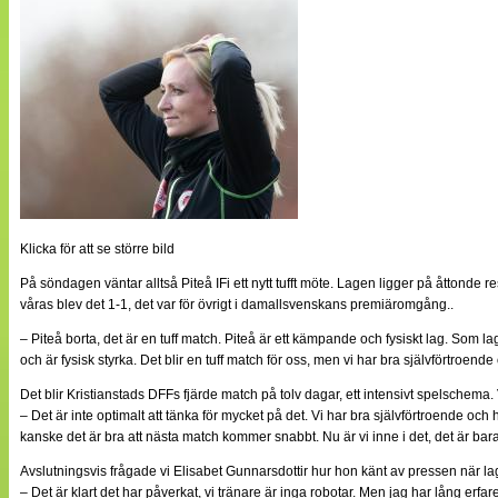
Klicka för att se större bild
På söndagen väntar alltså Piteå IFi ett nytt tufft möte. Lagen ligger på åttonde
våras blev det 1-1, det var för övrigt i damallsvenskans premiäromgång..
– Piteå borta, det är en tuff match. Piteå är ett kämpande och fysiskt lag. Som 
och är fysisk styrka. Det blir en tuff match för oss, men vi har bra självförtroen
Det blir Kristianstads DFFs fjärde match på tolv dagar, ett intensivt spelschema.
– Det är inte optimalt att tänka för mycket på det. Vi har bra självförtroende o
kanske det är bra att nästa match kommer snabbt. Nu är vi inne i det, det är bar
Avslutningsvis frågade vi Elisabet Gunnarsdottir hur hon känt av pressen när l
– Det är klart det har påverkat, vi tränare är inga robotar. Men jag har lång erf