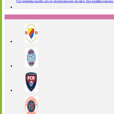
Två regelrätta triumfer och en skrivbordsseger på gång. Den inställda matchen 