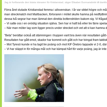
Jag är fortfarande den bästa tränaren för Kristianstad, säger Elisabet Gunnarsdottir till damfo
Förra året slutade Kristianstad femma i allsvenskan. I år var siktet högre och
man streckmatch mot Mallbacken, förloraren i mötet skulle hamna på nedflyttnin
dessa två segrar har man lämnat den direkta bottenstriden bakom sig. Vi frågade
– Vi satte oss i en onödig situation själva. Sen har vi haft två eller tre färre sp
– När man möter lag som ligger precis under strecket och vet att vi kan hamna där
”Beta” berättar också att stämningen i truppen varit bra även när resultaten gått 
Resultaten har gått emot, skador har kommit och gått och har tvingat fram takt
– Mot Tyresö kunde vi ha tagit tre poäng och mot KIF Örebro tappade vi 2-0, där 
– Vi har släppt in för många mål och har kämpat hårt för varje poäng, jag är int