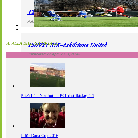
130427 LdB FC Malmö – Mallbackens IF
Publicerad 27 April 2013, 20:54
130427 AIK-Eskilstuna United
SE ALLA BILDREPORTAGE
Publicerad 27 April 2013, 20:48
Piteå IF – Norrbotten P01-distriktslag 4-1
Inför Dana Cup 2016