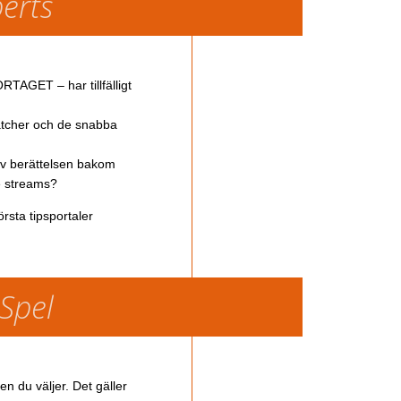
perts
TAGET – har tillfälligt
atcher och de snabba
av berättelsen bakom
ve streams?
rsta tipsportaler
 Spel
en du väljer. Det gäller