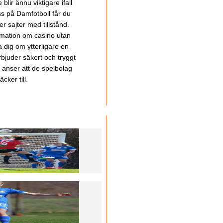
lir ännu viktigare ifall
ss på Damfotboll får du
 sajter med tillstånd.
ormation om casino utan
a dig om ytterligare en
bjuder säkert och tryggt
u anser att de spelbolag
cker till.