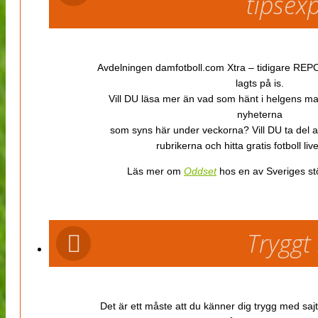
tipsex
Avdelningen damfotboll.com Xtra – tidigare REPOR
lagts på is.
Vill DU läsa mer än vad som hänt i helgens m
nyheterna
som syns här under veckorna? Vill DU ta del 
rubrikerna och hitta gratis fotboll li
Läs mer om
Oddset
hos en av Sveriges stö
Tryggt
Det är ett måste att du känner dig trygg med sajt