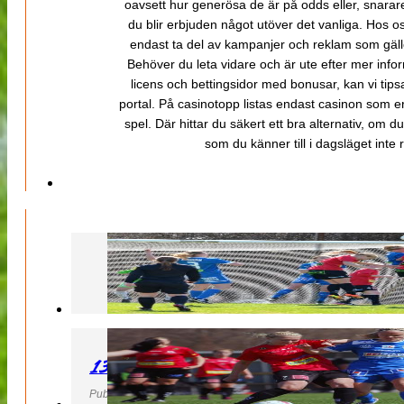
oavsett hur generösa de är på odds eller, snarare b
du blir erbjuden något utöver det vanliga. Hos o
endast ta del av kampanjer och reklam som gäller
Behöver du leta vidare och är ute efter mer inf
licens och bettingsidor med bonusar, kan vi tips
portal. På casinotopp listas endast casinon som er
spel. Där hittar du säkert ett bra alternativ, om d
som du känner till i dagsläget inte rä
130427 LB 07 – QBIK
Publicerad 27 April 2013, 22:40