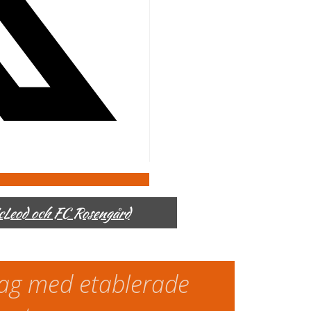
McLeod och FC Rosengård
slag med etablerade