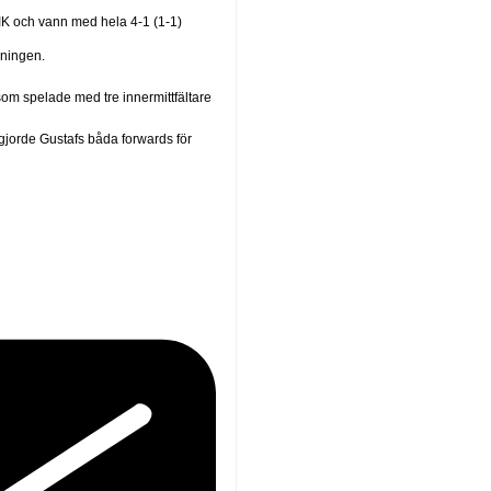
IK och vann med hela 4-1 (1-1)
dningen.
 som spelade med tre innermittfältare
ed gjorde Gustafs båda forwards för