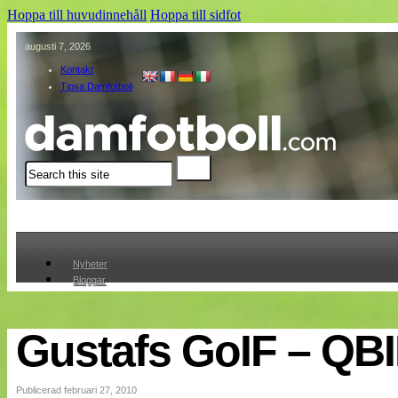
Hoppa till huvudinnehåll
Hoppa till sidfot
augusti 7, 2026
Kontakt
Tipsa Damfotboll
Sök
Nyheter
Bloggar
Lagen
Webb-TV
Cuper
Gustafs GoIF – QBI
Medlemmar
Medlemsbilder
Till klubbkassan
Publicerad februari 27, 2010
Om oss