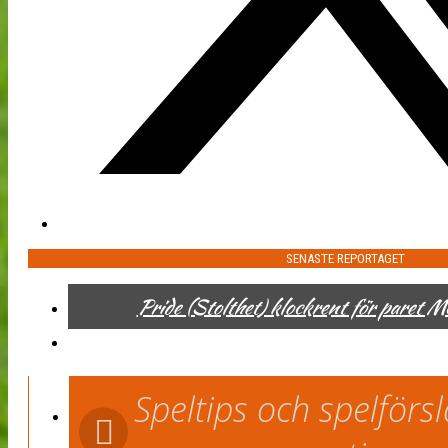
SENASTE REPORTAGET
Pride (Stolthet) klockrent för paret 
Speltips och spelför