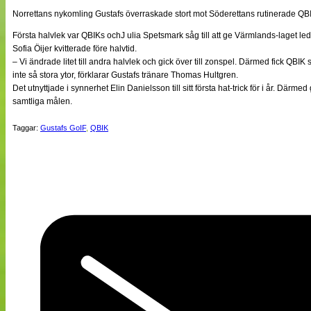
NÄTverket
Norrettans nykomling Gustafs överraskade stort mot Söderettans rutinerade QB
Split vision
Första halvlek var QBIKs ochJ ulia Spetsmark såg till att ge Värmlands-laget le
Sofia Öijer kvitterade före halvtid.
– Vi ändrade litet till andra halvlek och gick över till zonspel. Därmed fick QBIK
Nyheter
inte så stora ytor, förklarar Gustafs tränare Thomas Hultgren.
Bloggar
Det utnyttjade i synnerhet Elin Danielsson till sitt första hat-trick för i år. Därm
Lagen
samtliga målen.
Webb-TV
Cuper
Medlemmar
Taggar:
Gustafs GoIF
,
QBIK
Medlemsbilder
Till klubbkassan
Om oss
NÄTverket
Split vision