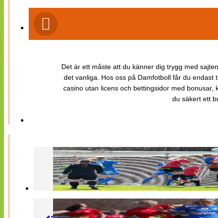
Det är ett måste att du känner dig trygg med sajten 
det vanliga. Hos oss på Damfotboll får du endast t
casino utan licens och bettingsidor med bonusar, ka
du säkert ett b