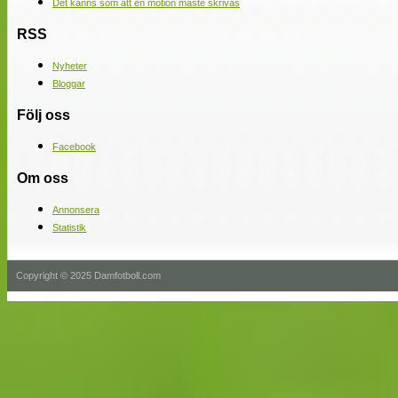
Det känns som att en motion måste skrivas
RSS
Nyheter
Bloggar
Följ oss
Facebook
Om oss
Annonsera
Statistik
Copyright © 2025 Damfotboll.com