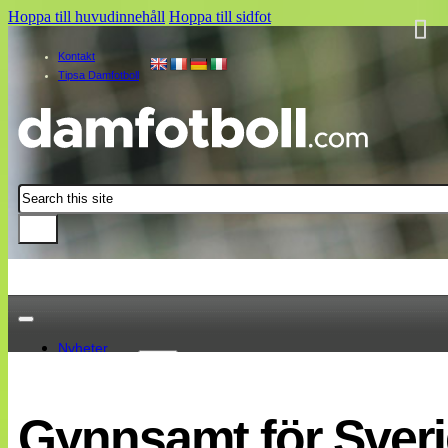
Hoppa till huvudinnehåll
Hoppa till sidfot
Kontakt
Tipsa Damfotboll
Sök
Nyheter
Damallsvenskan
Elitettan
Gynnsamt för Sveri
Landslaget
EM 2013