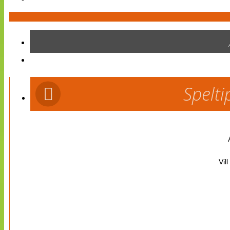
Spelti
Vil