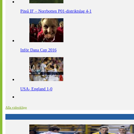
Piteå IF – Norrbotten P01-distriktslag 4-1
Inför Dana Cup 2016
USA- England 1-0
Alla videoklipp