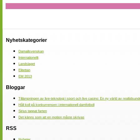
Nyhetskategorier
Damallsvenskan
Internationellt
Landslaget
Elitettan
EM 2013
Bloggar
Tillämpningen av live-teknologi i sport och live casino: En ny värld av realtidsund
Håll koll på konkurrensen i internationell damfotboll
Sirius tappat farten
Det känns som att en motion måste skrivas
RSS
Nyheter