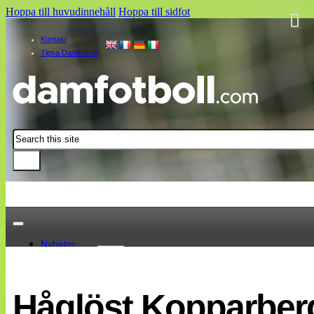
Hoppa till huvudinnehåll
Hoppa till sidfot
Kontakt
Tipsa Damfotboll
Sök
Nyheter
Damallsvenskan
Elitettan
Håglöst Kopparber
Landslaget
EM 2013