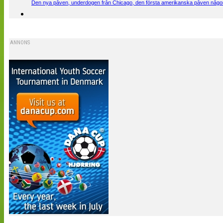
Den nya påven, underdogen från Chicago, den första amerikanska påven någons
ANNONS