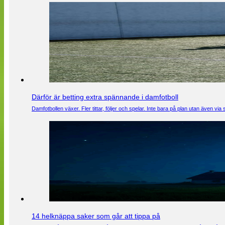
Därför är betting extra spännande i damfotboll
Damfotbollen växer. Fler tittar, följer och spelar. Inte bara på plan utan även 
14 helknäppa saker som går att tippa på