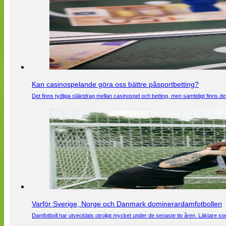
Kan casinospelande göra oss bättre påsportbetting?
Det finns tydliga släktdrag mellan casinospel och betting, men samtidigt finns
Varför Sverige, Norge och Danmark dominerardamfotbollen
Damfotboll har utvecklats otroligt mycket under de senaste tio åren. Läktare som