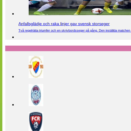
Anfallsglädje och raka linjer gav svensk storseger
Två regelrätta triumfer och en skrivbordsseger på gång. Den inställda matchen 