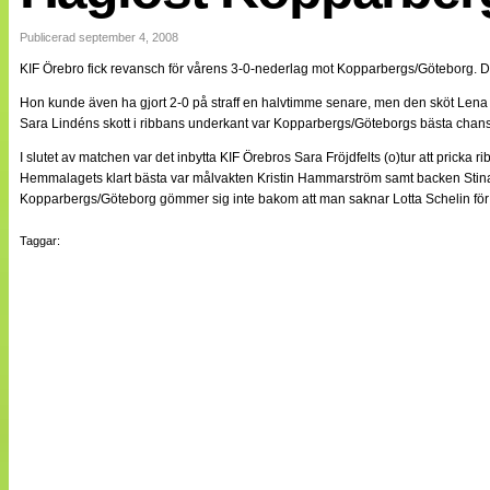
Internationellt
Bildreportage
Publicerad september 4, 2008
Arkiv
KIF Örebro fick revansch för vårens 3-0-nederlag mot Kopparbergs/Göteborg. De
Bloggar
Lagen
Hon kunde även ha gjort 2-0 på straff en halvtimme senare, men den sköt Lena
Webb-TV
Sara Lindéns skott i ribbans underkant var Kopparbergs/Göteborgs bästa chans i
Cuper
Medlemsbilder
I slutet av matchen var det inbytta KIF Örebros Sara Fröjdfelts (o)tur att pricka r
Till klubbkassan
Hemmalagets klart bästa var målvakten Kristin Hammarström samt backen Stina S
NÄTverket
Kopparbergs/Göteborg gömmer sig inte bakom att man saknar Lotta Schelin för
Split vision
Om oss
Taggar:
Annonsera
Statistik
Tipsa Damfotboll
Kontakt