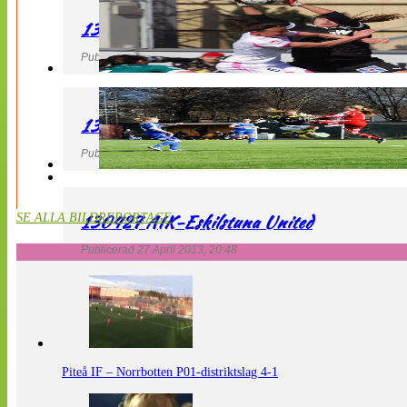
130427 IF Limhamn Bunkeflo – QBIK
Publicerad 27 April 2013, 21:10
130427 LdB FC Malmö – Mallbackens IF
Publicerad 27 April 2013, 20:54
130427 AIK-Eskilstuna United
SE ALLA BILDREPORTAGE
Publicerad 27 April 2013, 20:48
Piteå IF – Norrbotten P01-distriktslag 4-1