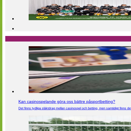
Kan casinospelande göra oss bättre påsportbetting?
Det finns tydliga släktdrag mellan casinospel och betting, men samtidigt finns