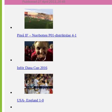
Publicerad 27 April 2013, 20:48
Piteå IF – Norrbotten P01-distriktslag 4-1
Inför Dana Cup 2016
USA- England 1-0