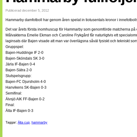
Internationellt
Bildreportage
Publicerad december 5, 2012
Arkiv
Hammarby damfotboll har genom åren spelat in tiotusentals kronor i innefotbollst
Bloggar
Lagen
Det var årets första inomhuscup för Hammarby som genomförde matcherna på ett 
Webb-TV
Målvakterna Emelie Ekman och Caroline Frykgård får naturligtvis ett specialo
Cuper
laginsats där Bajen visade att man var överlägsna såväl fysiskt och tekniskt so
Medlemsbilder
Gruppspel:
Till klubbkassan
Bajen-Huddinge IF 2-0
NÄTverket
Bajen-Sköndals SK 3-0
Split vision
Järla IF-Bajen 0-4
Om oss
Bajen-Sätra 2-0
Slutspelsgrupp:
Annonsera
Bajen-FC Djursholm 4-0
Statistik
Hanvikens SK-Bajen 0-3
Tipsa Damfotboll
Semifinal:
Kontakt
Älvsjö AIK FF-Bajen 0-2
Final:
Älta IF-Bajen 0-3
Taggar:
Älta cup
,
hammarby