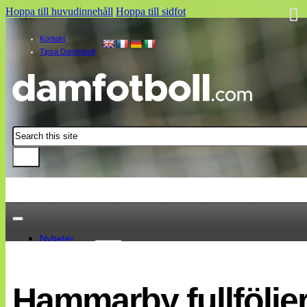
Hoppa till huvudinnehåll
Hoppa till sidfot
Kontakt
Tipsa Damfotboll
Sök
Nyheter
Damallsvenskan
Elitettan
Hammarby fullföljer
Landslaget
EM 2013