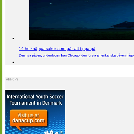
14 helknäppa saker som går att tippa på
Den nya påven, underdogen från Chicago, den första amerikanska påven någons
ANNONS