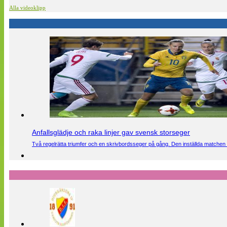
Alla videoklipp
Anfallsglädje och raka linjer gav svensk storseger
Två regelrätta triumfer och en skrivbordsseger på gång. Den inställda matchen 