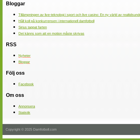
Bloggar
Tillämpningen av live-teknologi i sport och live casino: En ny värld av realtidsund
Håll koll på konkurrensen i internationell damfotboll
Sirius tappat farten
Det känns som att en motion måste skrivas
RSS
Nyheter
Bloggar
Följ oss
Facebook
Om oss
Annonsera
Statistik
Copyright © 2025 Damfotboll.com