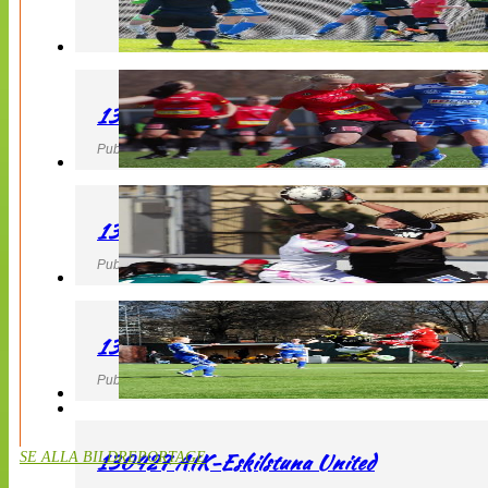
130427 LB 07 – QBIK
Publicerad 27 April 2013, 22:40
130427 IF Limhamn Bunkeflo – QBIK
Publicerad 27 April 2013, 21:10
130427 LdB FC Malmö – Mallbackens IF
Publicerad 27 April 2013, 20:54
130427 AIK-Eskilstuna United
SE ALLA BILDREPORTAGE