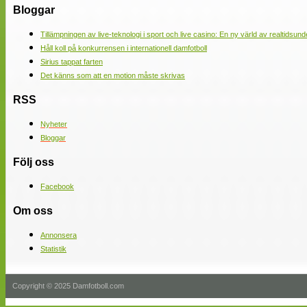
Bloggar
Tillämpningen av live-teknologi i sport och live casino: En ny värld av realtidsund
Håll koll på konkurrensen i internationell damfotboll
Sirius tappat farten
Det känns som att en motion måste skrivas
RSS
Nyheter
Bloggar
Följ oss
Facebook
Om oss
Annonsera
Statistik
Copyright © 2025 Damfotboll.com