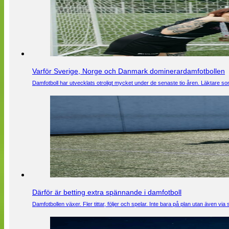
Varför Sverige, Norge och Danmark dominerardamfotbollen
Damfotboll har utvecklats otroligt mycket under de senaste tio åren. Läktare som
Därför är betting extra spännande i damfotboll
Damfotbollen växer. Fler tittar, följer och spelar. Inte bara på plan utan även 