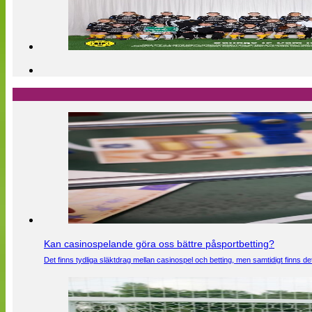
Kan casinospelande göra oss bättre påsportbetting?
Det finns tydliga släktdrag mellan casinospel och betting, men samtidigt finns