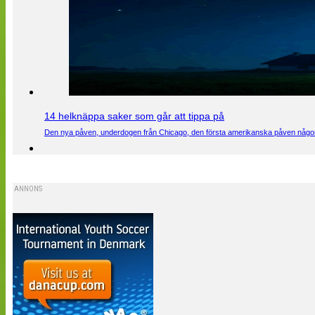
14 helknäppa saker som går att tippa på
Den nya påven, underdogen från Chicago, den första amerikanska påven någons
ANNONS