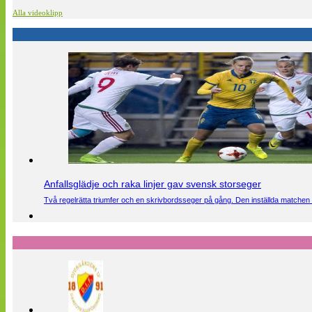
Alla videoklipp
Anfallsglädje och raka linjer gav svensk storseger
Två regelrätta triumfer och en skrivbordsseger på gång. Den inställda matchen 