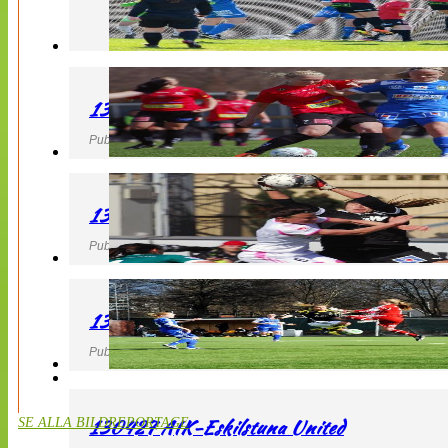
130427 LB 07 – QBIK
Publicerad 27 April 2013, 22:40
130427 IF Limhamn Bunkeflo – QBIK
Publicerad 27 April 2013, 21:10
130427 LdB FC Malmö – Mallbackens IF
Publicerad 27 April 2013, 20:54
130427 AIK-Eskilstuna United
SE ALLA BILDREPORTAGE