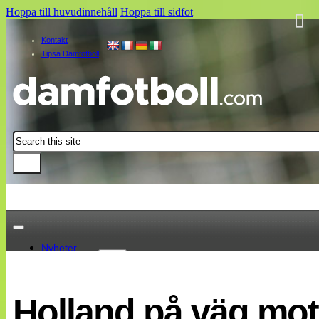
Hoppa till huvudinnehåll
Hoppa till sidfot
Kontakt
Tipsa Damfotboll
Sök
Nyheter
Damallsvenskan
Elitettan
Holland på väg mot 
Landslaget
EM 2013