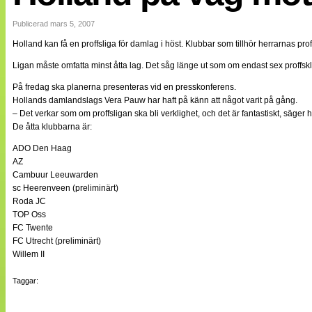
Internationellt
Bildreportage
Publicerad mars 5, 2007
Arkiv
Holland kan få en proffsliga för damlag i höst. Klubbar som tillhör herrarnas prof
Bloggar
Lagen
Ligan måste omfatta minst åtta lag. Det såg länge ut som om endast sex proffsklu
Webb-TV
Cuper
På fredag ska planerna presenteras vid en presskonferens.
Medlemsbilder
Hollands damlandslags Vera Pauw har haft på känn att något varit på gång.
Till klubbkassan
– Det verkar som om proffsligan ska bli verklighet, och det är fantastiskt, säger 
NÄTverket
De åtta klubbarna är:
Split vision
Om oss
ADO Den Haag
AZ
Annonsera
Cambuur Leeuwarden
Statistik
sc Heerenveen (preliminärt)
Tipsa Damfotboll
Roda JC
Kontakt
TOP Oss
FC Twente
FC Utrecht (preliminärt)
Willem II
Taggar: