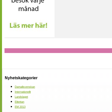
Nyhetskategorier
Damallsvenskan
Internationellt
Landslaget
Elitettan
EM 2013