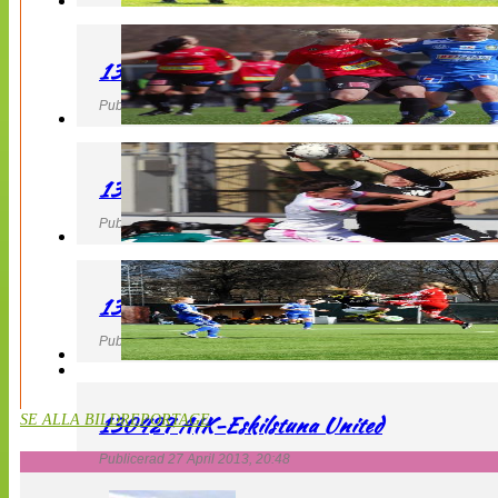
130427 LB 07 – QBIK
Publicerad 27 April 2013, 22:40
130427 IF Limhamn Bunkeflo – QBIK
Publicerad 27 April 2013, 21:10
130427 LdB FC Malmö – Mallbackens IF
Publicerad 27 April 2013, 20:54
130427 AIK-Eskilstuna United
SE ALLA BILDREPORTAGE
Publicerad 27 April 2013, 20:48