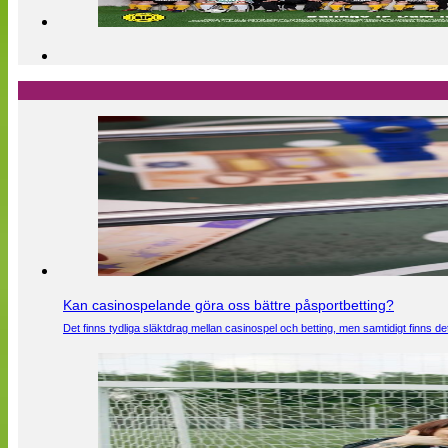
Kan casinospelande göra oss bättre påsportbetting?
Det finns tydliga släktdrag mellan casinospel och betting, men samtidigt finns