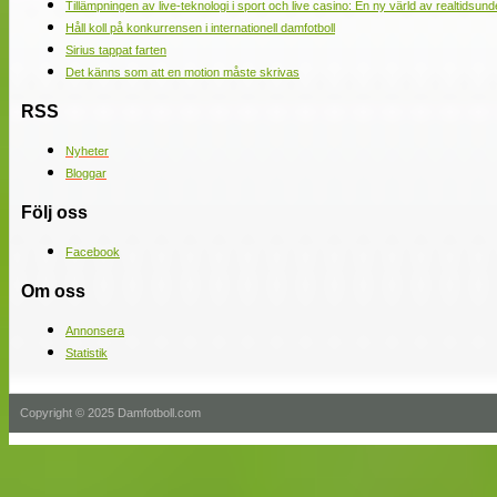
Tillämpningen av live-teknologi i sport och live casino: En ny värld av realtidsund
Håll koll på konkurrensen i internationell damfotboll
Sirius tappat farten
Det känns som att en motion måste skrivas
RSS
Nyheter
Bloggar
Följ oss
Facebook
Om oss
Annonsera
Statistik
Copyright © 2025 Damfotboll.com