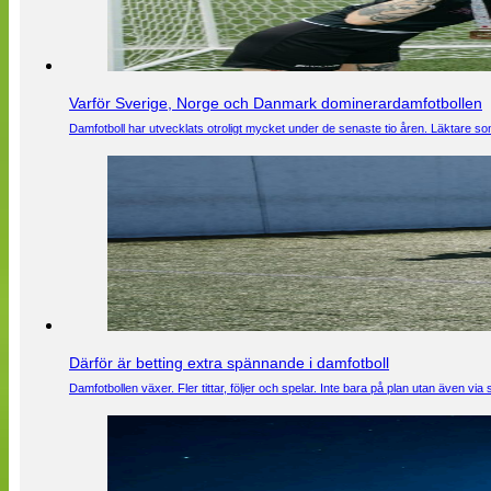
Varför Sverige, Norge och Danmark dominerardamfotbollen
Damfotboll har utvecklats otroligt mycket under de senaste tio åren. Läktare som
Därför är betting extra spännande i damfotboll
Damfotbollen växer. Fler tittar, följer och spelar. Inte bara på plan utan även 