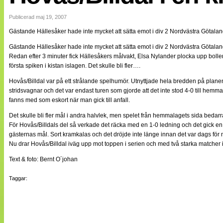
Internationellt
Bildreportage
Publicerad maj 19, 2007
Arkiv
Gästande Hällesåker hade inte mycket att sätta emot i div 2 Nordvästra Götaland
Bloggar
Lagen
Gästande Hällesåker hade inte mycket att sätta emot i div 2 Nordvästra Götalan
Webb-TV
Redan efter 3 minuter fick Hällesåkers målvakt, Elsa Nylander plocka upp bollen
Cuper
första spiken i kistan islagen. Det skulle bli fler….
Medlemsbilder
Till klubbkassan
Hovås/Billdal var på ett strålande spelhumör. Utnyttjade hela bredden på plan
NÄTverket
stridsvagnar och det var endast turen som gjorde att det inte stod 4-0 till hem
Split vision
fanns med som eskort när man gick till anfall.
Om oss
Det skulle bli fler mål i andra halvlek, men spelet från hemmalagets sida bedar
Annonsera
För Hovås/Billdals del så verkade det räcka med en 1-0 ledning och det gick en
Statistik
gästernas mål. Sort kramkalas och det dröjde inte länge innan det var dags för 
Tipsa Damfotboll
Nu drar Hovås/Billdal iväg upp mot toppen i serien och med två starka matcher i 
Kontakt
Text & foto: Bernt O´johan
Taggar: