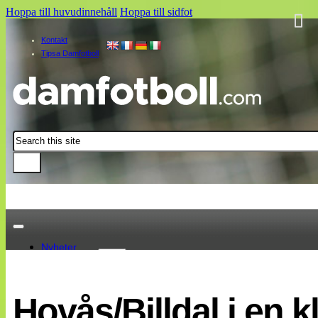
Hoppa till huvudinnehåll
Hoppa till sidfot
Kontakt
Tipsa Damfotboll
Sök
Nyheter
Damallsvenskan
Elitettan
Hovås/Billdal i en k
Landslaget
EM 2013