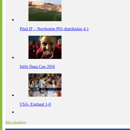
Piteå IF – Norrbotten P01-distriktslag 4-1
Inför Dana Cup 2016
USA- England 1-0
Alla videoklipp