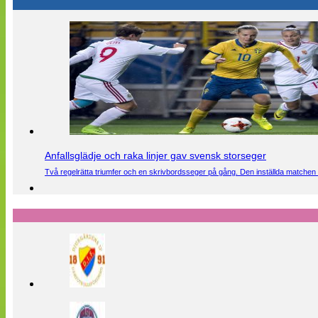
Anfallsglädje och raka linjer gav svensk storseger
Två regelrätta triumfer och en skrivbordsseger på gång. Den inställda matchen 