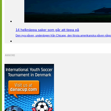
14 helknäppa saker som går att tippa på
Den nya påven, underdogen från Chicago, den första amerikanska påven någons
ANNONS