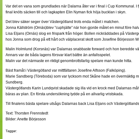
NÄTverket
Var det en vana som grundlades när Dalarna åter var i final i Cup Kommunal. I fjol
Split vision
final knöts säcken till och lagkapten Elin Nyman fick höja bucklan i skyn.
Det blev säker seger över Västergötland trots enda målet i matchen.
Jonna Källström (Ornäs)blev ”cuphjälte” när hon gjorde målet en minut före halv
Nyheter
Lisa Eljans (Ornäs) slog en frispark från höger. Bollen nickräddades på Väste
Bloggar
hos Jonna som drog på ett hårt och välplacerat skott som Josefine Börjesson Wa
Lagen
Webb-TV
Malin Holmlund (Korsnäs) var Dalarnas snabbaste forward och hon beredde vä
Cuper
Annars var de båda lagens försvar klart bättre än anfallsspelet.
Medlemmar
Malin var det närmaste en riktigt genombrottsfarlig spelare man kunde hitta.
Medlemsbilder
Till klubbkassan
Bäst framåt i Västergötland var mittfältaren Josefine Alfsson (Falköping).
Om oss
Marie Sandberg (Töreboda) som var lycksom mot Skåne hade en övermäktig mo
NÄTverket
Sundberg.
Split vision
Västergötlands Karin Lundqvist skadade sig illa vid en krock med Dalarnas mål
bäras av plan. En första undersökning tydde på en allvarlig vristskada.
Till finalens bästa spelare utsågs Dalarnas back Lisa Eljans och Västergötlands
Text: Thorsten Frennstedt
Bilder: Anette Börjesson
Taggar: