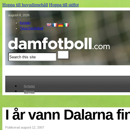
Hoppa till huvudinnehåll
Hoppa till sidfot
augusti 8, 2026
Kontakt
Tipsa Damfotboll
Sök
Nyheter
Bloggar
Lagen
Webb-TV
Cuper
I år vann Dalarna fi
Medlemmar
Medlemsbilder
Till klubbkassan
Publicerad augusti 12, 2007
Om oss