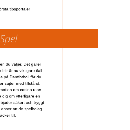
rsta tipsportaler
 Spel
en du väljer. Det gäller
lir ännu viktigare ifall
ss på Damfotboll får du
 sajter med tillstånd.
ormation om casino utan
a dig om ytterligare en
bjuder säkert och tryggt
u anser att de spelbolag
cker till.