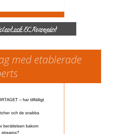
McLeod och FC Rosengård
slag med etablerade
perts
TAGET – har tillfälligt
atcher och de snabba
av berättelsen bakom
ve streams?