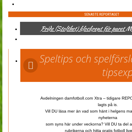
SENASTE REPORTAGET
Pride (Stolthet) klockrent för paret 
Speltips och spelför
tipsex
Avdelningen damfotboll.com Xtra – tidigare REPOR
lagts på is.
Vill DU läsa mer än vad som hänt i helgens m
nyheterna
som syns här under veckorna? Vill DU ta del 
rubrikerna och hitta gratis fotboll li