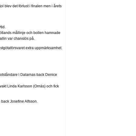
 blev det förlust i finalen men i årets
tid.
rgötlands mållinje och bollen hamnade
llin var chanslös på.
stgötaförsvaret extra uppmärksamhet.
tståndare i Dalarnas back Denice
vakt Linda Karlsson (Ornäs) och fick
 back Josefine Alfsson.