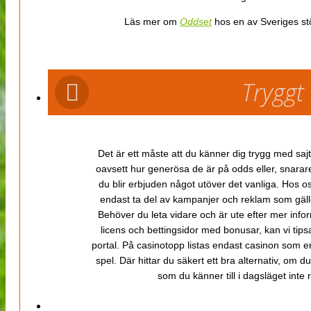
Läs mer om
Oddset
hos en av Sveriges stö
Tryggt
Det är ett måste att du känner dig trygg med sajt
oavsett hur generösa de är på odds eller, snarare b
du blir erbjuden något utöver det vanliga. Hos o
endast ta del av kampanjer och reklam som gäller
Behöver du leta vidare och är ute efter mer inf
licens och bettingsidor med bonusar, kan vi tips
portal. På casinotopp listas endast casinon som er
spel. Där hittar du säkert ett bra alternativ, om d
som du känner till i dagsläget inte rä