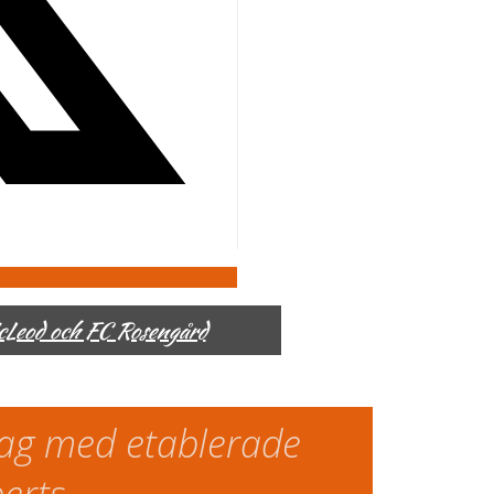
McLeod och FC Rosengård
slag med etablerade
perts