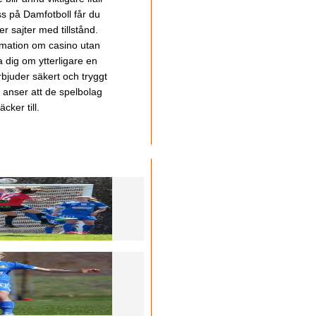
ss på Damfotboll får du
 sajter med tillstånd.
ormation om casino utan
a dig om ytterligare en
bjuder säkert och tryggt
u anser att de spelbolag
cker till.