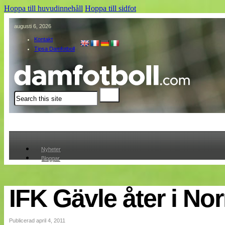
Hoppa till huvudinnehåll
Hoppa till sidfot
augusti 6, 2026
Kontakt
Tipsa Damfotboll
Sök
Nyheter
Bloggar
Lagen
Webb-TV
Cuper
IFK Gävle åter i Nor
Medlemmar
Medlemsbilder
Till klubbkassan
Publicerad april 4, 2011
Om oss