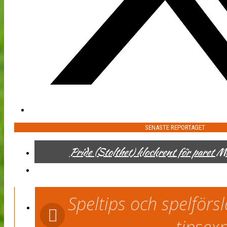
SENASTE REPORTAGET
Pride (Stolthet) klockrent för paret 
Speltips och spelför
tipsex