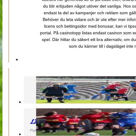
du blir erbjuden något utöver det vanliga. Hos o
endast ta del av kampanjer och reklam som gäller
Behöver du leta vidare och är ute efter mer inf
licens och bettingsidor med bonusar, kan vi tips
portal. På casinotopp listas endast casinon som er
spel. Där hittar du säkert ett bra alternativ, om d
som du känner till i dagsläget inte rä
130427 LB 07 – QBIK
Publicerad 27 April 2013, 22:40