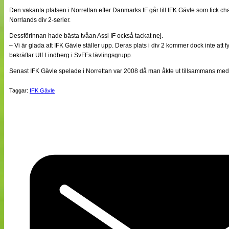
NÄTverket
Den vakanta platsen i Norrettan efter Danmarks IF går till IFK Gävle som fick c
Split vision
Norrlands div 2-serier.
Dessförinnan hade bästa tvåan Assi IF också tackat nej.
– Vi är glada att IFK Gävle ställer upp. Deras plats i div 2 kommer dock inte att f
Nyheter
bekräftar Ulf Lindberg i SvFFs tävlingsgrupp.
Bloggar
Lagen
Senast IFK Gävle spelade i Norrettan var 2008 då man åkte ut tillsammans med
Webb-TV
Cuper
Taggar:
IFK Gävle
Medlemmar
Medlemsbilder
Till klubbkassan
Om oss
NÄTverket
Split vision