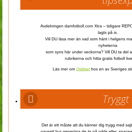
Avdelningen damfotboll.com Xtra – tidigare REPOR
lagts på is.
Vill DU läsa mer än vad som hänt i helgens m
nyheterna
som syns här under veckorna? Vill DU ta del 
rubrikerna och hitta gratis fotboll li
Läs mer om
Oddset
hos en av Sveriges stö
Tryggt
Det är ett måste att du känner dig trygg med sajt
oavsett hur generösa de är på odds eller, snarare b