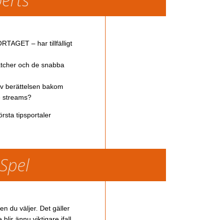
TAGET – har tillfälligt
atcher och de snabba
av berättelsen bakom
ve streams?
rsta tipsportaler
 Spel
en du väljer. Det gäller
lir ännu viktigare ifall