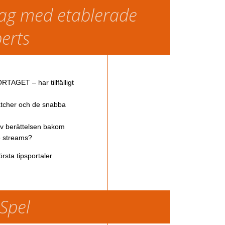
slag med etablerade
perts
TAGET – har tillfälligt
atcher och de snabba
av berättelsen bakom
ve streams?
rsta tipsportaler
 Spel