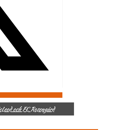
McLeod och FC Rosengård