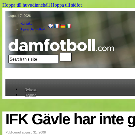
Hoppa till huvudinnehåll
Hoppa till sidfot
augusti 7, 2026
Kontakt
Tipsa Damfotboll
Sök
Nyheter
Bloggar
Lagen
Webb-TV
Cuper
IFK Gävle har inte 
Medlemmar
Medlemsbilder
Till klubbkassan
Publicerad augusti 31, 2008
Om oss