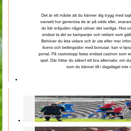
Det är ett måste att du känner dig trygg med sajt
oavsett hur generösa de är på odds eller, snarare b
du blir erbjuden något utöver det vanliga. Hos o
endast ta del av kampanjer och reklam som gäller
Behöver du leta vidare och är ute efter mer inf
licens och bettingsidor med bonusar, kan vi tips
portal. På casinotopp listas endast casinon som er
spel. Där hittar du säkert ett bra alternativ, om d
som du känner till i dagsläget inte rä