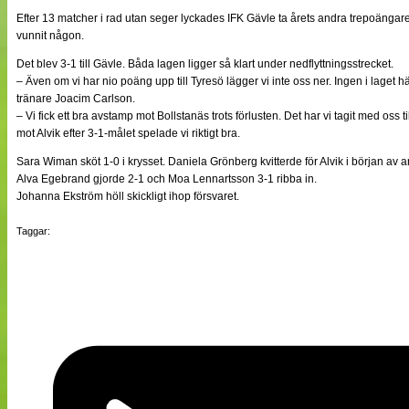
NÄTverket
Efter 13 matcher i rad utan seger lyckades IFK Gävle ta årets andra trepoängare
Split vision
vunnit någon.
Det blev 3-1 till Gävle. Båda lagen ligger så klart under nedflyttningsstrecket.
– Även om vi har nio poäng upp till Tyresö lägger vi inte oss ner. Ingen i lage
Nyheter
tränare Joacim Carlson.
Bloggar
– Vi fick ett bra avstamp mot Bollstanäs trots förlusten. Det har vi tagit med oss
Lagen
mot Alvik efter 3-1-målet spelade vi riktigt bra.
Webb-TV
Cuper
Sara Wiman sköt 1-0 i krysset. Daniela Grönberg kvitterde för Alvik i början av a
Medlemmar
Alva Egebrand gjorde 2-1 och Moa Lennartsson 3-1 ribba in.
Medlemsbilder
Johanna Ekström höll skickligt ihop försvaret.
Till klubbkassan
Om oss
Taggar:
NÄTverket
Split vision