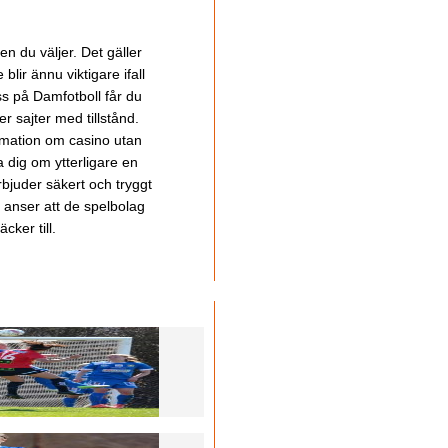
en du väljer. Det gäller
lir ännu viktigare ifall
ss på Damfotboll får du
 sajter med tillstånd.
ormation om casino utan
a dig om ytterligare en
bjuder säkert och tryggt
u anser att de spelbolag
cker till.