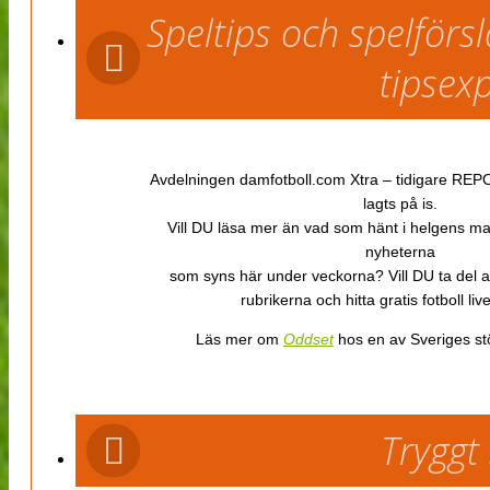
Speltips och spelför
tipsex
Avdelningen damfotboll.com Xtra – tidigare REPOR
lagts på is.
Vill DU läsa mer än vad som hänt i helgens m
nyheterna
som syns här under veckorna? Vill DU ta del 
rubrikerna och hitta gratis fotboll li
Läs mer om
Oddset
hos en av Sveriges stö
Tryggt