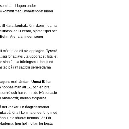
som hänt i lagen under
om kommit med i nyhetsflödet under
till klarat kontrakt för nykomlingarna
itfotbollen i Örebro, ojämnt spel och
å Behrn Arena är ingen seger
tt möte med ett av topplagen.
Tyresö
ig för att avsluta uppdraget. Istället
de sina första träningsmatcher med
stad på rätt sätt blir serieledarna
ndagens motståndare
Umeå IK
har
en hoppas man att 1-1 och en bra
is entré och har vunnit de två senaste
Arnardottír) mellan stolparna.
å det knakar. En långtidsskadad
 tänka på för att komma underfund med
nnu inte förlorat hemma i år. För
äderna, hon höll nollan för första