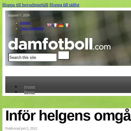
Hoppa till huvudinnehåll
Hoppa till sidfot
augusti 7, 2026
Kontakt
Tipsa Damfotboll
Sök
Nyheter
Bloggar
Lagen
Webb-TV
Cuper
Inför helgens omg
Medlemmar
Medlemsbilder
Till klubbkassan
Publicerad juni 2, 2012
Om oss