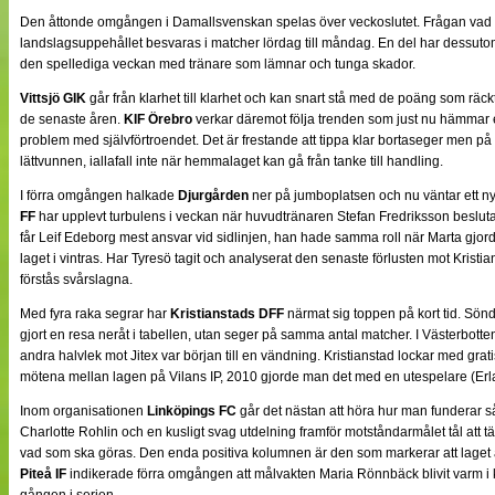
NÄTverket
Den åttonde omgången i Damallsvenskan spelas över veckoslutet. Frågan vad 
Split vision
landslagsuppehållet besvaras i matcher lördag till måndag. En del har dessut
den spellediga veckan med tränare som lämnar och tunga skador.
Vittsjö GIK
går från klarhet till klarhet och kan snart stå med de poäng som räckt 
Nyheter
de senaste åren.
KIF Örebro
verkar däremot följa trenden som just nu hämmar el
Bloggar
problem med självförtroendet. Det är frestande att tippa klar bortaseger men p
Lagen
lättvunnen, iallafall inte när hemmalaget kan gå från tanke till handling.
Webb-TV
Cuper
I förra omgången halkade
Djurgården
ner på jumboplatsen och nu väntar ett ny
Medlemmar
FF
har upplevt turbulens i veckan när huvudtränaren Stefan Fredriksson beslutat s
Medlemsbilder
får Leif Edeborg mest ansvar vid sidlinjen, han hade samma roll när Marta gjor
Till klubbkassan
laget i vintras. Har Tyresö tagit och analyserat den senaste förlusten mot Kristian
Om oss
förstås svårslagna.
NÄTverket
Split vision
Med fyra raka segrar har
Kristianstads DFF
närmat sig toppen på kort tid. Sö
gjort en resa neråt i tabellen, utan seger på samma antal matcher. I Västerbott
andra halvlek mot Jitex var början till en vändning. Kristianstad lockar med grat
mötena mellan lagen på Vilans IP, 2010 gjorde man det med en utespelare (Erla 
Inom organisationen
Linköpings FC
går det nästan att höra hur man funderar s
Charlotte Rohlin och en kusligt svag utdelning framför motståndarmålet tål att
vad som ska göras. Den enda positiva kolumnen är den som markerar att laget ä
Piteå IF
indikerade förra omgången att målvakten Maria Rönnbäck blivit varm i kl
gången i serien.