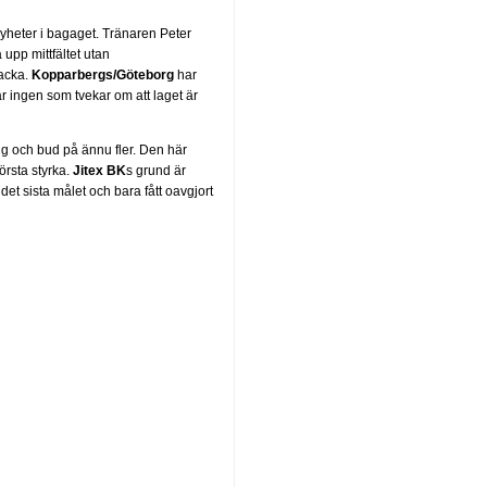
heter i bagaget. Tränaren Peter
 upp mittfältet utan
vacka.
Kopparbergs/Göteborg
har
r ingen som tvekar om att laget är
g och bud på ännu fler. Den här
örsta styrka.
Jitex BK
s grund är
 det sista målet och bara fått oavgjort