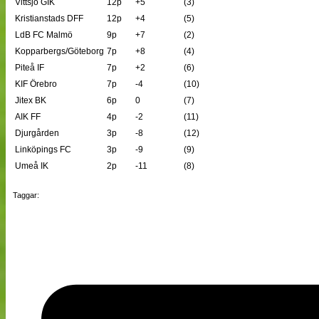
Vittsjö GIK
12p
+5
(3)
Kristianstads DFF
12p
+4
(5)
LdB FC Malmö
9p
+7
(2)
Kopparbergs/Göteborg
7p
+8
(4)
Piteå IF
7p
+2
(6)
KIF Örebro
7p
-4
(10)
Jitex BK
6p
0
(7)
AIK FF
4p
-2
(11)
Djurgården
3p
-8
(12)
Linköpings FC
3p
-9
(9)
Umeå IK
2p
-11
(8)
Taggar: