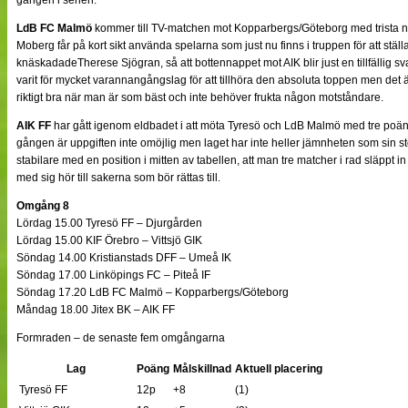
LdB FC Malmö
kommer till TV-matchen mot Kopparbergs/Göteborg med trista ny
Moberg får på kort sikt använda spelarna som just nu finns i truppen för att ställa
knäskadadeTherese Sjögran, så att bottennappet mot AIK blir just en tillfällig s
varit för mycket varannangångslag för att tillhöra den absoluta toppen men det ä
riktigt bra när man är som bäst och inte behöver frukta någon motståndare.
AIK FF
har gått igenom eldbadet i att möta Tyresö och LdB Malmö med tre poän
gången är uppgiften inte omöjlig men laget har inte heller jämnheten som sin st
stabilare med en position i mitten av tabellen, att man tre matcher i rad släppt in
med sig hör till sakerna som bör rättas till.
Omgång 8
Lördag 15.00 Tyresö FF – Djurgården
Lördag 15.00 KIF Örebro – Vittsjö GIK
Söndag 14.00 Kristianstads DFF – Umeå IK
Söndag 17.00 Linköpings FC – Piteå IF
Söndag 17.20 LdB FC Malmö – Kopparbergs/Göteborg
Måndag 18.00 Jitex BK – AIK FF
Formraden – de senaste fem omgångarna
Lag
Poäng
Målskillnad
Aktuell placering
Tyresö FF
12p
+8
(1)