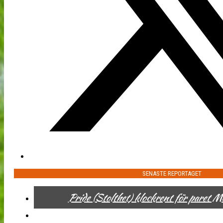
SENASTE REPORTAGET
Pride (Stolthet) klockrent för paret 