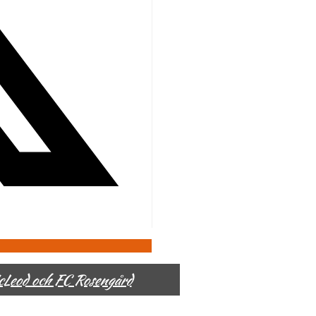
McLeod och FC Rosengård