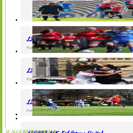
130427 LB 07 – QBIK
Publicerad 27 April 2013, 22:40
130427 IF Limhamn Bunkeflo – QBIK
Publicerad 27 April 2013, 21:10
130427 LdB FC Malmö – Mallbackens IF
Publicerad 27 April 2013, 20:54
SE ALLA BILDREPORTAGE