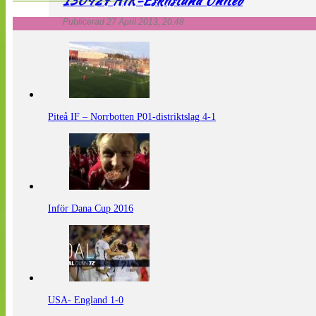
130427 AIK-Eskilstuna United
Publicerad 27 April 2013, 20:48
Piteå IF – Norrbotten P01-distriktslag 4-1
Inför Dana Cup 2016
USA- England 1-0