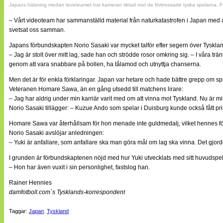
Japans hälsning medan teveteamet har kameran riktad mot de förkrossade tyska spelarna. 
– Vårt videoteam har sammanställd material från naturkatastrofen i Japan med a
svetsat oss samman.
Japans förbundskapten Norio Sasaki var mycket talför efter segern över Tysklan
– Jag är stolt över mitt lag, sade han och strödde rosor omkring sig. – I våra trä
genom att vara snabbare på bollen, ha tålamod och utnyttja chanserna.
Men det är för enkla förklaringar. Japan var hetare och hade bättre grepp om sp
Veteranen Homare Sawa, än en gång utsedd till matchens lirare:
– Jag har aldrig under min karriär varit med om att vinna mot Tyskland. Nu är mit
Norio Sasaki tillägger: – Kuzue Ando som spelar i Duisburg kunde också fått pris
Homare Sawa var återhållsam för hon menade inte guldmedalj, vilket hennes f
Norio Sasaki avslöjar anledningen:
– Yuki är anfallare, som anfallare ska man göra mål om lag ska vinna. Det gjor
I grunden är förbundskaptenen nöjd med hur Yuki utvecklats med sitt huvudspel
– Hon har även vuxit i sin personlighet, fastslog han.
Rainer Hennies
damfotboll.com´s Tysklands-korrespondent
Taggar:
Japan
,
Tyskland