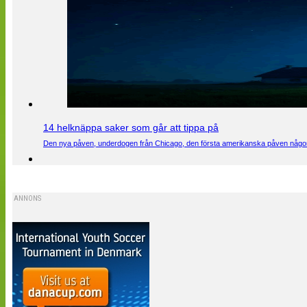
14 helknäppa saker som går att tippa på
Den nya påven, underdogen från Chicago, den första amerikanska påven någons
ANNONS