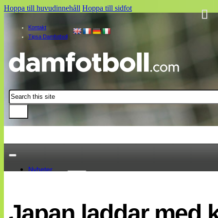
Hoppa till huvudinnehåll
Hoppa till sidfot
Kontakt
Tipsa Damfotboll
Sök
Nyheter
Damallsvenskan
Elitettan
Japan laddar med k
Landslaget
EM 2013