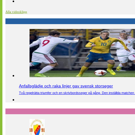
Alla videoklipp
Anfallsglädje och raka linjer gav svensk storseger
Två regelrätta triumfer och en skrivbordsseger på gång. Den inställda matchen 