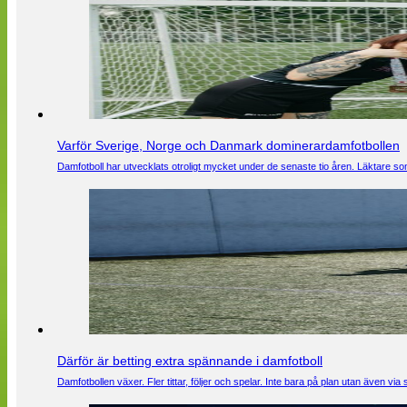
Varför Sverige, Norge och Danmark dominerardamfotbollen
Damfotboll har utvecklats otroligt mycket under de senaste tio åren. Läktare som
Därför är betting extra spännande i damfotboll
Damfotbollen växer. Fler tittar, följer och spelar. Inte bara på plan utan även 