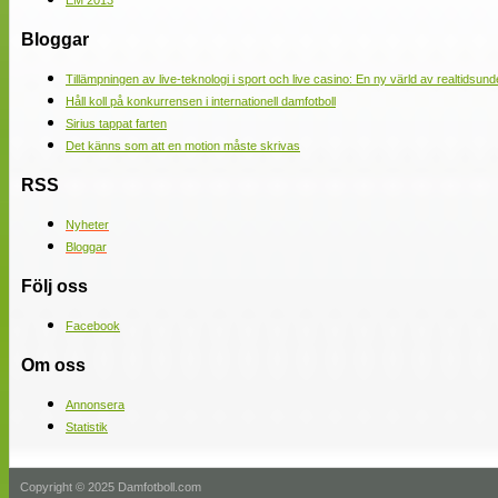
EM 2013
Bloggar
Tillämpningen av live-teknologi i sport och live casino: En ny värld av realtidsund
Håll koll på konkurrensen i internationell damfotboll
Sirius tappat farten
Det känns som att en motion måste skrivas
RSS
Nyheter
Bloggar
Följ oss
Facebook
Om oss
Annonsera
Statistik
Copyright © 2025 Damfotboll.com