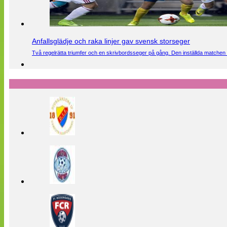
Anfallsglädje och raka linjer gav svensk storseger
Två regelrätta triumfer och en skrivbordsseger på gång. Den inställda matchen 