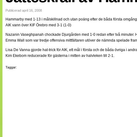
Internationellt
Bildreportage
Publicerad april 16, 2008
Arkiv
Hammarby med 1-13 i målskillnad och utan poäng efter de båda första omgång
Bloggar
AIK vann över KIF Örebro med 3-1 (1-0)
Lagen
Webb-TV
Nazanin Vaseghpanah chockade Djurgården med 1-0 redan efter två minuter. H
Cuper
Emma Wall som var tredje offensiva mittfältaren utöver de nämnda spelade fram L
Medlemsbilder
Till klubbkassan
Lisa De Vanna gjorde hat-trick för AIK, ett mål i första och de båda övriga i and
NÄTverket
Kim Ekebom reducerade för gästerna i mitten av halvleken till 2-1.
Split vision
Om oss
Taggar:
Annonsera
Statistik
Tipsa Damfotboll
Kontakt