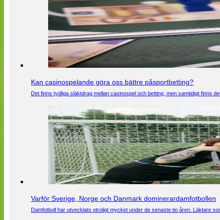
Kan casinospelande göra oss bättre påsportbetting?
Det finns tydliga släktdrag mellan casinospel och betting, men samtidigt finns
Varför Sverige, Norge och Danmark dominerardamfotbollen
Damfotboll har utvecklats otroligt mycket under de senaste tio åren. Läktare som