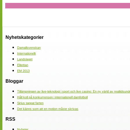
Nyhetskategorier
Damallsvenskan
Internationellt
Landslaget
Elitettan
EM 2013
Bloggar
Tillämpningen av live-teknologi i sport och live casino: En ny värld av realtidsund
Håll koll på konkurrensen i internationell damfotboll
Sirius tappat farten
Det känns som att en motion måste skrivas
RSS
Nyheter