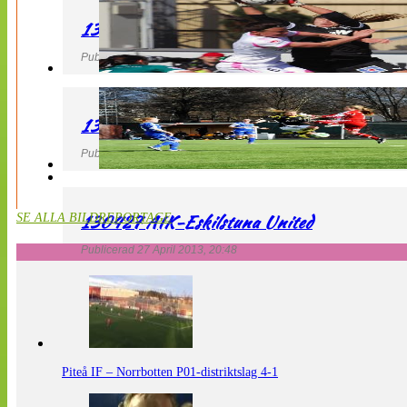
130427 IF Limhamn Bunkeflo – QBIK
Publicerad 27 April 2013, 21:10
130427 LdB FC Malmö – Mallbackens IF
Publicerad 27 April 2013, 20:54
130427 AIK-Eskilstuna United
SE ALLA BILDREPORTAGE
Publicerad 27 April 2013, 20:48
Piteå IF – Norrbotten P01-distriktslag 4-1