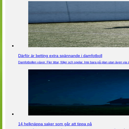
Därför är betting extra spännande i damfotboll
Damfotbollen växer. Fler tittar, följer och spelar. Inte bara på plan utan även 
14 helknäppa saker som går att tippa på