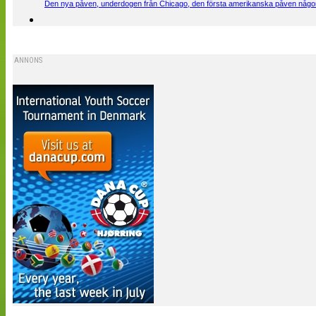
Den nya påven, underdogen från Chicago, den första amerikanska påven någons
ANNONS