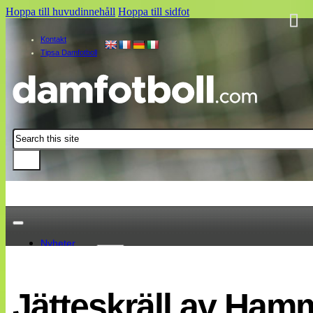
Hoppa till huvudinnehåll
Hoppa till sidfot
Kontakt
Tipsa Damfotboll
Sök
Nyheter
Damallsvenskan
Elitettan
Jätteskräll av Hamm
Landslaget
EM 2013