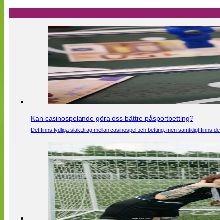
Kan casinospelande göra oss bättre påsportbetting?
Det finns tydliga släktdrag mellan casinospel och betting, men samtidigt finns