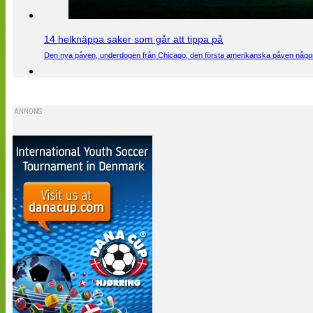
14 helknäppa saker som går att tippa på
Den nya påven, underdogen från Chicago, den första amerikanska påven någons
ANNONS