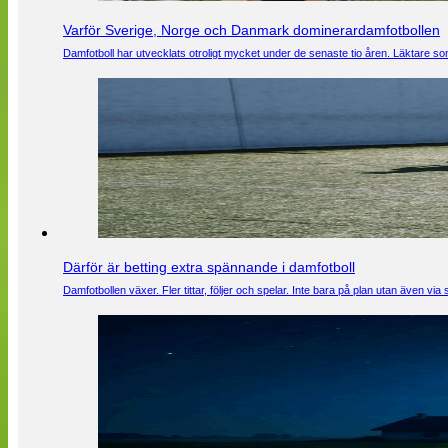
Varför Sverige, Norge och Danmark dominerardamfotbollen
Damfotboll har utvecklats otroligt mycket under de senaste tio åren. Läktare som
Därför är betting extra spännande i damfotboll
Damfotbollen växer. Fler tittar, följer och spelar. Inte bara på plan utan även 