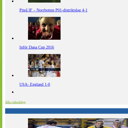
Piteå IF – Norrbotten P01-distriktslag 4-1
Inför Dana Cup 2016
USA- England 1-0
Alla videoklipp