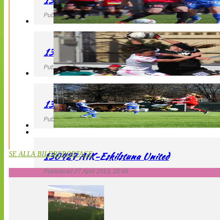
130427 LB 07 – QBIK
Publicerad 27 April 2013, 22:40
130427 IF Limhamn Bunkeflo – QBIK
Publicerad 27 April 2013, 21:10
130427 LdB FC Malmö – Mallbackens IF
Publicerad 27 April 2013, 20:54
130427 AIK-Eskilstuna United
SE ALLA BILDREPORTAGE
Publicerad 27 April 2013, 20:48