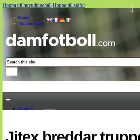
Hoppa till huvudinnehåll
Hoppa till sidfot
Kontakt
Tipsa Damfotboll
Sök
Nyheter
Damallsvenskan
Elitettan
Jitex breddar trup
Landslaget
EM 2013