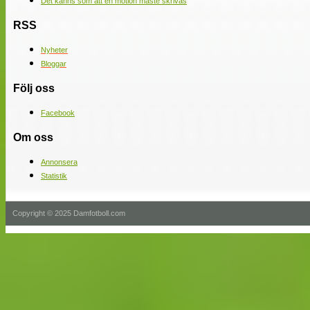
Det känns som att en motion måste skrivas
RSS
Nyheter
Bloggar
Följ oss
Facebook
Om oss
Annonsera
Statistik
Copyright © 2025 Damfotboll.com