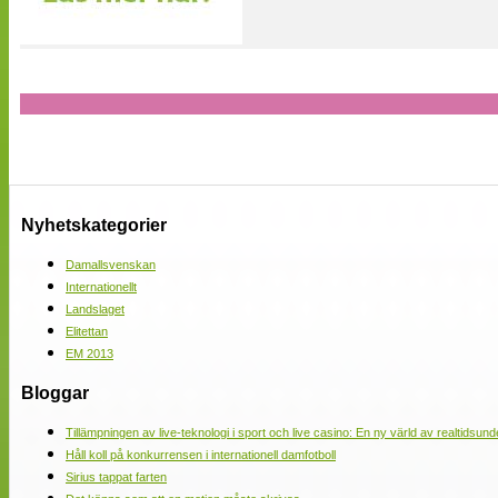
Nyhetskategorier
Damallsvenskan
Internationellt
Landslaget
Elitettan
EM 2013
Bloggar
Tillämpningen av live-teknologi i sport och live casino: En ny värld av realtidsund
Håll koll på konkurrensen i internationell damfotboll
Sirius tappat farten