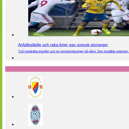
Anfallsglädje och raka linjer gav svensk storseger
Två regelrätta triumfer och en skrivbordsseger på gång. Den inställda matchen 