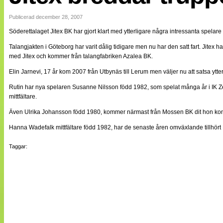
Internationellt
Bildreportage
Publicerad december 28, 2007
Arkiv
Söderettalaget Jitex BK har gjort klart med ytterligare några intressanta spelare
Bloggar
Lagen
Talangjakten i Göteborg har varit dålig tidigare men nu har den satt fart. Jitex ha
Webb-TV
med Jitex och kommer från talangfabriken Azalea BK.
Cuper
Medlemsbilder
Elin Jarnevi, 17 år kom 2007 från Utbynäs till Lerum men väljer nu att satsa ytter
Till klubbkassan
Rutin har nya spelaren Susanne Nilsson född 1982, som spelat många år i IK Z
NÄTverket
Split vision
mittfältare.
Om oss
Även Ulrika Johansson född 1980, kommer närmast från Mossen BK dit hon kom 2
Annonsera
Hanna Wadefalk mittfältare född 1982, har de senaste åren omväxlande tillhört
Statistik
Tipsa Damfotboll
Taggar:
Kontakt