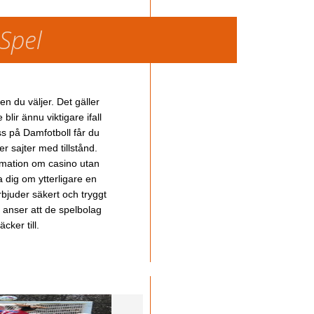
 Spel
en du väljer. Det gäller
lir ännu viktigare ifall
ss på Damfotboll får du
 sajter med tillstånd.
ormation om casino utan
a dig om ytterligare en
bjuder säkert och tryggt
u anser att de spelbolag
cker till.