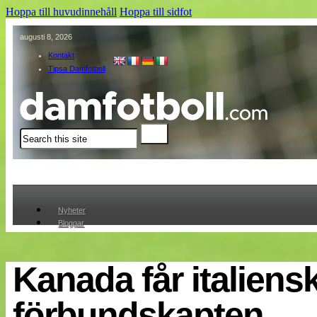
Hoppa till huvudinnehåll
Hoppa till sidfot
augusti 8, 2026
Kontakt
Tipsa Damfotboll
Sök
Nyheter
Bloggar
Lagen
Webb-TV
Cuper
Kanada får italiens
Medlemmar
Medlemsbilder
förbundskapten
Till klubbkassan
Om oss