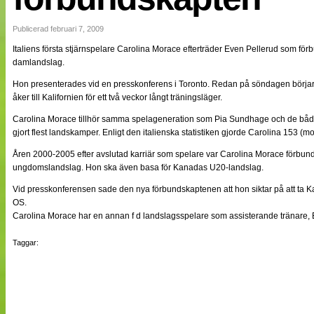
NÄTverket
Split vision
Publicerad februari 7, 2009
Italiens första stjärnspelare Carolina Morace efterträder Even Pellerud som fö
damlandslag.
Nyheter
Bloggar
Hon presenterades vid en presskonferens i Toronto. Redan på söndagen börjar 
Lagen
åker till Kalifornien för ett två veckor långt träningsläger.
Webb-TV
Cuper
Carolina Morace tillhör samma spelageneration som Pia Sundhage och de b
Medlemmar
gjort flest landskamper. Enligt den italienska statistiken gjorde Carolina 153 (mo
Medlemsbilder
Åren 2000-2005 efter avslutad karriär som spelare var Carolina Morace förbund
Till klubbkassan
Om oss
ungdomslandslag. Hon ska även basa för Kanadas U20-landslag.
NÄTverket
Vid presskonferensen sade den nya förbundskaptenen att hon siktar på att ta Ka
Split vision
OS.
Carolina Morace har en annan f d landslagsspelare som assisterande tränare, 
Taggar: