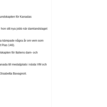
rbundskapten för Kanadas
hon sitt nya jobb när damlandslaget
åda kämpade några år om vem som
t Pias 146).
skapten för Italiens dam- och
nada till medaljplats i nästa VM och
Elisabetta Bavagnoli.