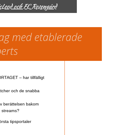
McLeod och FC Rosengård
slag med etablerade
perts
TAGET – har tillfälligt
atcher och de snabba
av berättelsen bakom
ve streams?
rsta tipsportaler