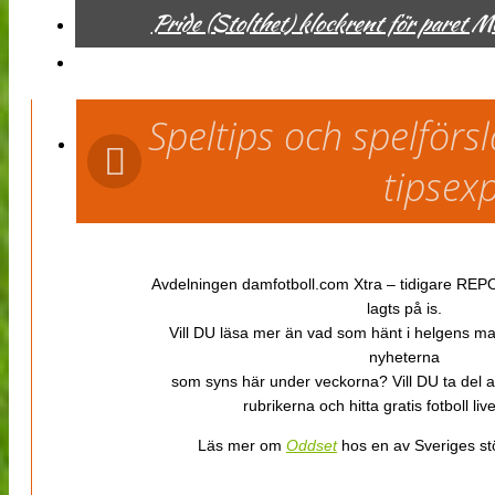
Pride (Stolthet) klockrent för paret 
Speltips och spelför
tipsex
Avdelningen damfotboll.com Xtra – tidigare REPOR
lagts på is.
Vill DU läsa mer än vad som hänt i helgens m
nyheterna
som syns här under veckorna? Vill DU ta del 
rubrikerna och hitta gratis fotboll li
Läs mer om
Oddset
hos en av Sveriges stö