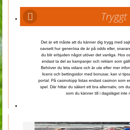
Tryggt
Det är ett måste att du känner dig trygg med sajt
oavsett hur generösa de är på odds eller, snarare b
du blir erbjuden något utöver det vanliga. Hos o
endast ta del av kampanjer och reklam som gäller
Behöver du leta vidare och är ute efter mer inf
licens och bettingsidor med bonusar, kan vi tips
portal. På casinotopp listas endast casinon som er
spel. Där hittar du säkert ett bra alternativ, om d
som du känner till i dagsläget inte rä