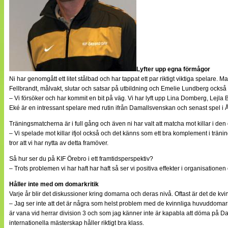
Lyfter upp egna förmågor
Ni har genomgått ett litet stålbad och har tappat ett par riktigt viktiga spelare
Fellbrandt, målvakt, slutar och satsar på utbildning och Emelie Lundberg också må
– Vi försöker och har kommit en bit på väg. Vi har lyft upp Lina Domberg, Le
Eké är en intressant spelare med rutin ifrån Damallsvenskan och senast spel i
Träningsmatcherna är i full gång och även ni har valt att matcha mot killar i den d
– Vi spelade mot killar ifjol också och det känns som ett bra komplement i tränin
tror att vi har nytta av detta framöver.
Så hur ser du på KIF Örebro i ett framtidsperspektiv?
– Trots problemen vi har haft har haft så ser vi positiva effekter i organisation
Håller inte med om domarkritik
Varje år blir det diskussioner kring domarna och deras nivå. Oftast är det de kv
– Jag ser inte att det är några som helst problem med de kvinnliga huvuddomarna.
är vana vid herrar division 3 och som jag känner inte är kapabla att döma på D
internationella mästerskap håller riktigt bra klass.