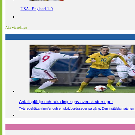
USA- England 1-0
Alla videoklipp
Anfallsglädje och raka linjer gav svensk storseger
Två regelrätta triumfer och en skrivbordsseger på gång. Den inställda matchen 