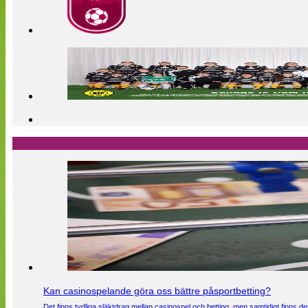
Kan casinospelande göra oss bättre påsportbetting?
Det finns tydliga släktdrag mellan casinospel och betting, men samtidigt finns