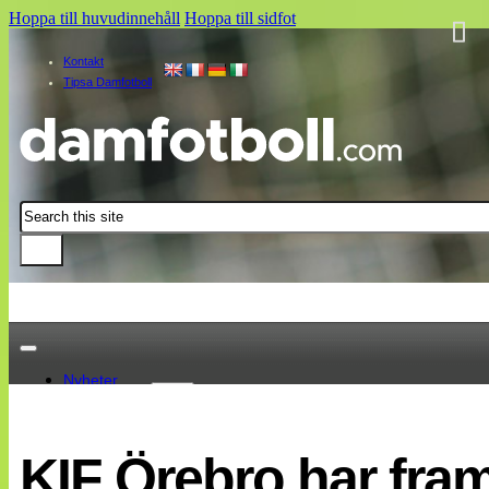
Hoppa till huvudinnehåll
Hoppa till sidfot
Kontakt
Tipsa Damfotboll
Sök
Nyheter
Damallsvenskan
Elitettan
KIF Örebro har fram
Landslaget
EM 2013