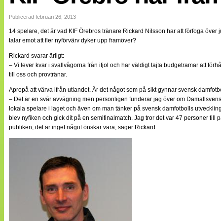
Internationellt
Bildreportage
Publicerad februari 26, 2013
Arkiv
14 spelare, det är vad KIF Örebros tränare Rickard Nilsson har att förfoga över 
Bloggar
talar emot att fler nyförvärv dyker upp framöver?
Lagen
Webb-TV
Rickard svarar ärligt:
Cuper
– Vi lever kvar i svallvågorna från ifjol och har väldigt tajta budgetramar att för
Medlemsbilder
till oss och provtränar.
Till klubbkassan
NÄTverket
Apropå att värva ifrån utlandet. Är det något som på sikt gynnar svensk damfotbo
Split vision
– Det är en svår avvägning men personligen funderar jag över om Damallsvenskan 
Om oss
lokala spelare i laget och även om man tänker på svensk damfotbolls utveckling 
blev nyfiken och gick dit på en semifinalmatch. Jag tror det var 47 personer till 
Annonsera
publiken, det är inget något önskar vara, säger Rickard.
Statistik
Tipsa Damfotboll
Kontakt