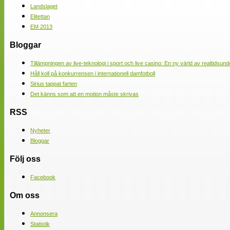
Landslaget
Elitettan
EM 2013
Bloggar
Tillämpningen av live-teknologi i sport och live casino: En ny värld av realtidsund
Håll koll på konkurrensen i internationell damfotboll
Sirius tappat farten
Det känns som att en motion måste skrivas
RSS
Nyheter
Bloggar
Följ oss
Facebook
Om oss
Annonsera
Statistik