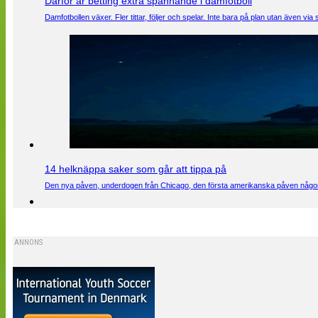
Därför är betting extra spännande i damfotboll
Damfotbollen växer. Fler tittar, följer och spelar. Inte bara på plan utan även 
14 helknäppa saker som går att tippa på
Den nya påven, underdogen från Chicago, den första amerikanska påven någons
ANNONS