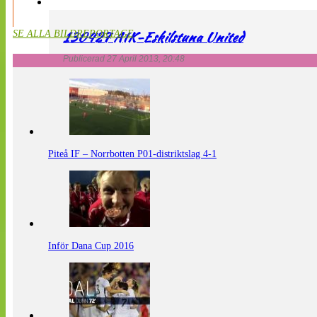
130427 AIK-Eskilstuna United
SE ALLA BILDREPORTAGE
Publicerad 27 April 2013, 20:48
Piteå IF – Norrbotten P01-distriktslag 4-1
Inför Dana Cup 2016