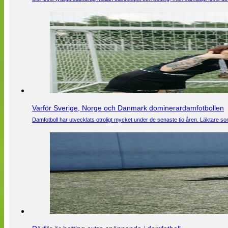
Varför Sverige, Norge och Danmark dominerardamfotbollen
Damfotboll har utvecklats otroligt mycket under de senaste tio åren. Läktare som