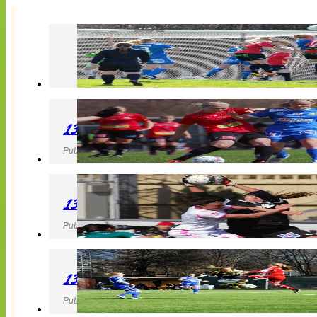
130427 LB 07 – QBIK
Publicerad 27 April 2013, 22:40
130427 IF Limhamn Bunkeflo – QBIK
Publicerad 27 April 2013, 21:10
130427 LdB FC Malmö – Mallbackens IF
Publicerad 27 April 2013, 20:54