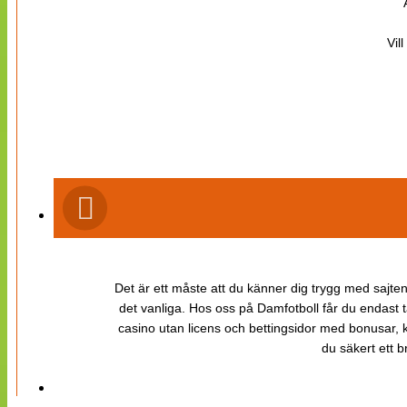
Vil
Det är ett måste att du känner dig trygg med sajten 
det vanliga. Hos oss på Damfotboll får du endast t
casino utan licens och bettingsidor med bonusar, ka
du säkert ett b