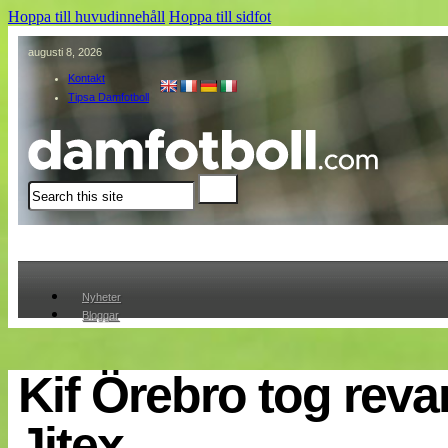
Hoppa till huvudinnehåll
Hoppa till sidfot
augusti 8, 2026
Kontakt
Tipsa Damfotboll
Sök
Nyheter
Bloggar
Lagen
Webb-TV
Cuper
Kif Örebro tog rev
Medlemmar
Medlemsbilder
Jitex
Till klubbkassan
Om oss