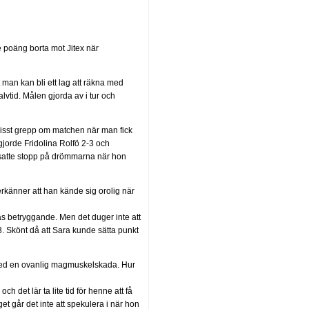
re poäng borta mot Jitex när
 man kan bli ett lag att räkna med
lvtid. Målen gjorda av i tur och
t visst grepp om matchen när man fick
 gjorde Fridolina Rolfö 2-3 och
 satte stopp på drömmarna när hon
känner att han kände sig orolig när
as betryggande. Men det duger inte att
-3. Skönt då att Sara kunde sätta punkt
 med en ovanlig magmuskelskada. Hur
 det lär ta lite tid för henne att få
et går det inte att spekulera i när hon