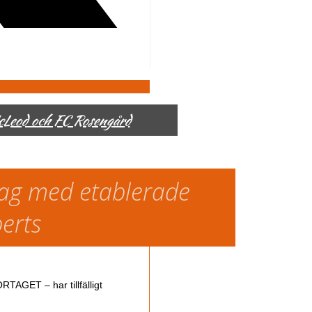
McLeod och FC Rosengård
slag med etablerade
perts
TAGET – har tillfälligt