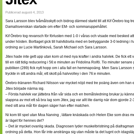
NÄTverket
Split vision
Publicerad augusti 4, 2013
Sara Larsson blev tvåmålsskytt och bidrog därmed starkt till att Kif Örebro tog t
Damallsvenskan startade om efter EM- och sommaruppehållet.
Nyheter
Bloggar
Kif Örebro tog revansch för förlusten med 1-0 i våras och visade med besked att
Lagen
under hösten. Bortlaget gick till halvtidsvila med en betryggande 3-0 ledning i ha
Webb-TV
ordning av Lucie Martínková, Sarah Michael och Sara Larsson.
Cuper
Medlemmar
Jitex hade inte gett upp utan kom ut med nya krafter i andra halvlek. De fick et
Medlemsbilder
till en rätt tidig reducering i 56:e minuten av Fridolina Rolfö. Tio minuter senare
Till klubbkassan
publiken (289) fick nytt hopp om i alla fall en hemmapoäng. Men Sara Larsson
Om oss
tryckte in sitt andra mål, ett skott på halvvolley i den 76:e minuten.
NÄTverket
Split vision
Örebro-tränaren Richard Nilsson var mycket nöjd med tre poäng även om han er
Jitex började närma sig.
– Första halvlek var jättebra från vår sida och en tremålsledning brukar ju känn
slappna av mot ett så bra lag som Jitex, jag var allt lite darrig när dom gjorde 2
med sitt ana mål för dagen säger han efter matchen.
Ni kom till spel utan Moa Narving , lättare knäskada och Helen Eke som dras
är läget för hennes del?
– Det är mycket ovanlig skada. Diagnosen lyder muskelbristning på diafragman och
ordning på detta. Hon får inte anstränga sig utan måste ta det lugnt och idagsläg