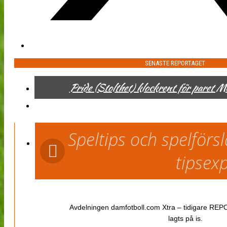
SENASTE REPORTAGET
Pride (Stolthet) klockrent för paret 
Speltips och spelför
tipsex
Avdelningen damfotboll.com Xtra – tidigare REPOR
lagts på is.