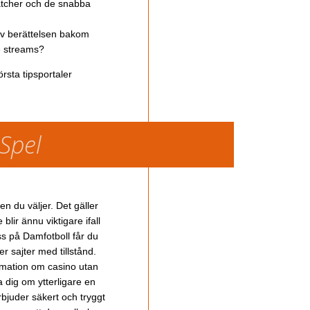
atcher och de snabba
av berättelsen bakom
ve streams?
rsta tipsportaler
 Spel
en du väljer. Det gäller
lir ännu viktigare ifall
ss på Damfotboll får du
 sajter med tillstånd.
ormation om casino utan
a dig om ytterligare en
bjuder säkert och tryggt