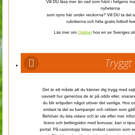
Vill DU läsa mer än vad som hänt i helgens m
nyheterna
som syns här under veckorna? Vill DU ta del 
rubrikerna och hitta gratis fotboll li
Läs mer om
Oddset
hos en av Sveriges stö
Tryggt
Det är ett måste att du känner dig trygg med sajt
oavsett hur generösa de är på odds eller, snarare b
du blir erbjuden något utöver det vanliga. Hos o
endast ta del av kampanjer och reklam som gäller
Behöver du leta vidare och är ute efter mer inf
licens och bettingsidor med bonusar, kan vi tips
portal. På casinotopp listas endast casinon som er