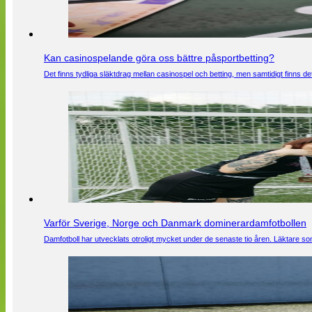
Kan casinospelande göra oss bättre påsportbetting?
Det finns tydliga släktdrag mellan casinospel och betting, men samtidigt finns
Varför Sverige, Norge och Danmark dominerardamfotbollen
Damfotboll har utvecklats otroligt mycket under de senaste tio åren. Läktare som