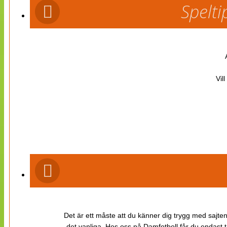
Spelti
Vil
Det är ett måste att du känner dig trygg med sajten 
det vanliga. Hos oss på Damfotboll får du endast t