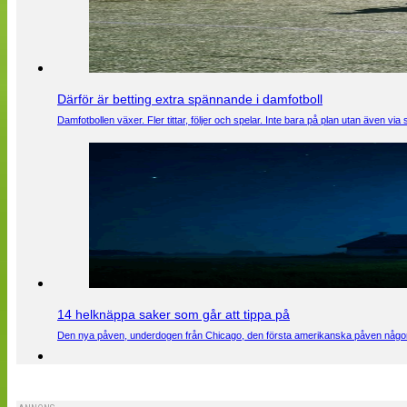
Därför är betting extra spännande i damfotboll
Damfotbollen växer. Fler tittar, följer och spelar. Inte bara på plan utan även 
14 helknäppa saker som går att tippa på
Den nya påven, underdogen från Chicago, den första amerikanska påven någons