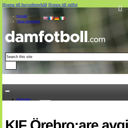
Hoppa till huvudinnehåll
Hoppa till sidfot
Kontakt
Tipsa Damfotboll
Sök
Nyheter
Damallsvenskan
Elitettan
KIF Örebro:are av
Landslaget
EM 2013