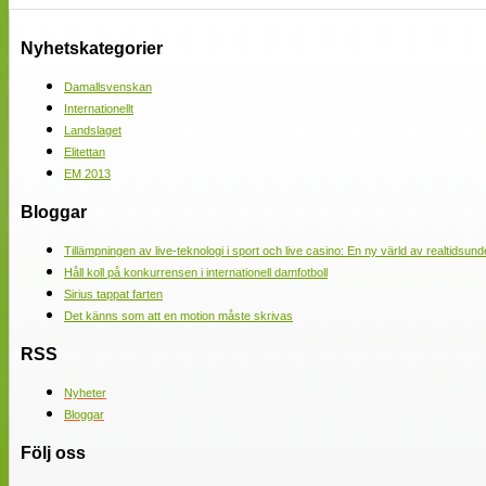
Nyhetskategorier
Damallsvenskan
Internationellt
Landslaget
Elitettan
EM 2013
Bloggar
Tillämpningen av live-teknologi i sport och live casino: En ny värld av realtidsund
Håll koll på konkurrensen i internationell damfotboll
Sirius tappat farten
Det känns som att en motion måste skrivas
RSS
Nyheter
Bloggar
Följ oss