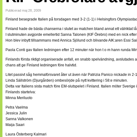
Internationellt
Bildreportage
Publicerad maj 28, 2009
Arkiv
Finland besegrade Italien på torsdagen med 3-2 (1-1) i Helsingfors Olympiasta
Bloggar
Lagen
Finland hade de bästa chanserna i slutet av matchen bland annat ett välriktat lå
Webb-TV
I slutminuten avgjorde emellertid Sanna Talonen (KIF Örebro) med en nick efter 
Cuper
Hon blev inbytt tillsammans med Annica Sjölund och blivande AIK:aren Essi Sainio 
Medlemsbilder
Till klubbkassan
Paola Conti gav Italien ledningen efter 12 minuter när hon t o m hann runda Minn
NÄTverket
Split vision
Finlands första riktigt organiserade anfall, en snabb spelvändning, avslutade
Om oss
chans att ge Finland ledningen före halvtid.
Litet passivt såg hemmaförsvaret åter ut även när Patrizia Panico nickade in 2-1 f
Annonsera
Linda Sällström (Djurgården) ombesörjde på nytt kvittering i 58:e minuten.
Statistik
Detta var Italiens sista match före EM-slutspelet i Finland. Italien möter Sverig
Tipsa Damfotboll
Finlands startelva:
Kontakt
Minna Meriluoto
Petra Vaelma
Jessica Julin
Sanna Valkonen
Maija Saari
Laura Österberg Kalmari