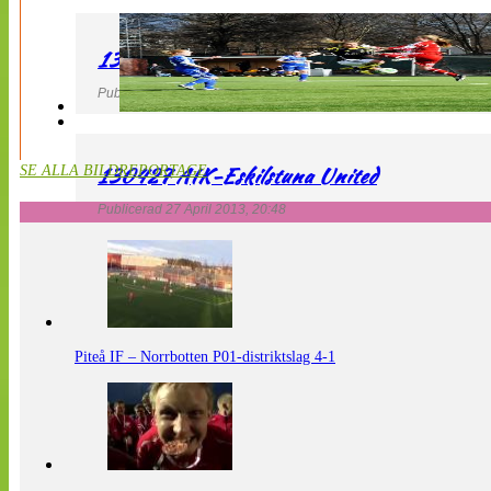
130427 LdB FC Malmö – Mallbackens IF
Publicerad 27 April 2013, 20:54
130427 AIK-Eskilstuna United
SE ALLA BILDREPORTAGE
Publicerad 27 April 2013, 20:48
Piteå IF – Norrbotten P01-distriktslag 4-1