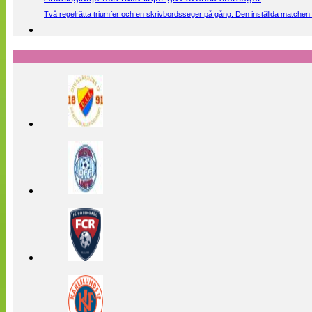
Två regelrätta triumfer och en skrivbordsseger på gång. Den inställda matchen 