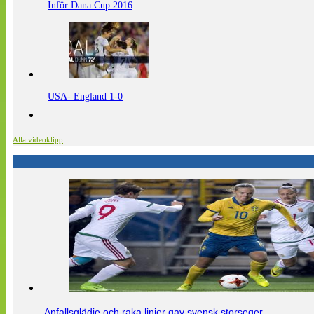
Inför Dana Cup 2016
USA- England 1-0
Alla videoklipp
Anfallsglädje och raka linjer gav svensk storseger