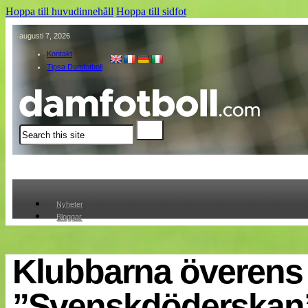
Hoppa till huvudinnehåll
Hoppa till sidfot
augusti 7, 2026
Kontakt
Tipsa Damfotboll
Sök
Nyheter
Bloggar
Lagen
Webb-TV
Cuper
Klubbarna överens
Medlemmar
Medlemsbilder
”Svenskdöderskan
Till klubbkassan
Om oss