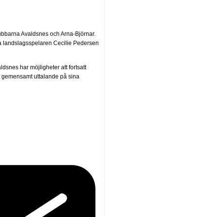
klubbarna Avaldsnes och Arna-Björnar.
ppa landslagsspelaren Cecilie Pedersen
dsnes har möjligheter att fortsatt
 ett gemensamt uttalande på sina