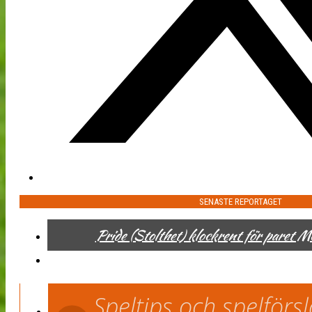
SENASTE REPORTAGET
Pride (Stolthet) klockrent för paret 
Speltips och spelför