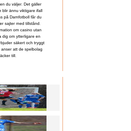
en du väljer. Det gäller
lir ännu viktigare ifall
ss på Damfotboll får du
 sajter med tillstånd.
ormation om casino utan
a dig om ytterligare en
bjuder säkert och tryggt
u anser att de spelbolag
cker till.