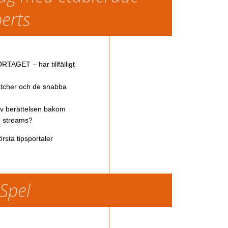
perts
TAGET – har tillfälligt
atcher och de snabba
av berättelsen bakom
ve streams?
rsta tipsportaler
 Spel