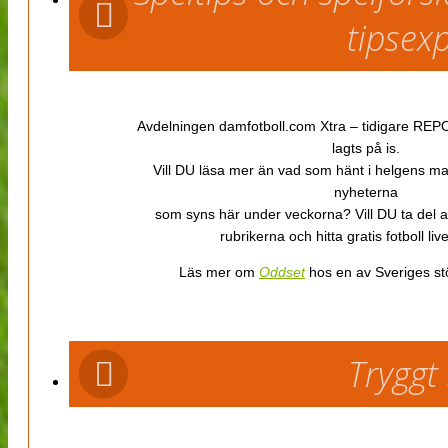
tipsex
Avdelningen damfotboll.com Xtra – tidigare REPOR
lagts på is.
Vill DU läsa mer än vad som hänt i helgens m
nyheterna
som syns här under veckorna? Vill DU ta del 
rubrikerna och hitta gratis fotboll li
Läs mer om
Oddset
hos en av Sveriges stö
Tryggt