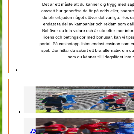
Det är ett måste att du känner dig trygg med sajt
oavsett hur generösa de är på odds eller, snarare b
du blir erbjuden något utöver det vanliga. Hos o
endast ta del av kampanjer och reklam som gäller
Behöver du leta vidare och är ute efter mer inf
licens och bettingsidor med bonusar, kan vi tips
portal. På casinotopp listas endast casinon som er
spel. Där hittar du säkert ett bra alternativ, om d
som du känner till i dagsläget inte rä
130427 LB 07 – QBIK