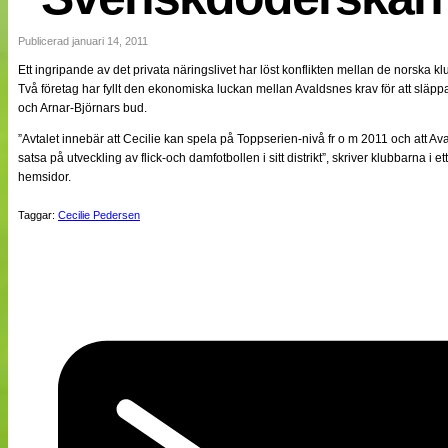
NÄTverket
Split vision
Publicerad januari 14, 2011
Ett ingripande av det privata näringslivet har löst konflikten mellan de norska 
Två företag har fyllt den ekonomiska luckan mellan Avaldsnes krav för att slä
Nyheter
och Arnar-Björnars bud.
Bloggar
Lagen
”Avtalet innebär att Cecilie kan spela på Toppserien-nivå fr o m 2011 och att Aval
Webb-TV
satsa på utveckling av flick-och damfotbollen i sitt distrikt”, skriver klubbarna i
Cuper
hemsidor.
Medlemmar
Medlemsbilder
Taggar:
Cecilie Pedersen
Till klubbkassan
Om oss
NÄTverket
Split vision