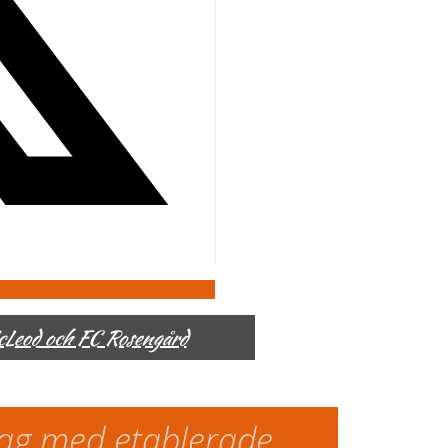
McLeod och FC Rosengård
slag med etablerade