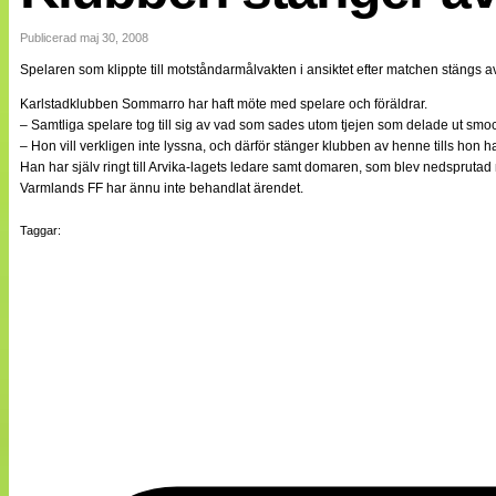
Internationellt
Bildreportage
Publicerad maj 30, 2008
Arkiv
Spelaren som klippte till motståndarmålvakten i ansiktet efter matchen stängs av
Bloggar
Lagen
Karlstadklubben Sommarro har haft möte med spelare och föräldrar.
Webb-TV
– Samtliga spelare tog till sig av vad som sades utom tjejen som delade ut s
Cuper
– Hon vill verkligen inte lyssna, och därför stänger klubben av henne tills hon 
Medlemsbilder
Han har själv ringt till Arvika-lagets ledare samt domaren, som blev nedspruta
Till klubbkassan
Varmlands FF har ännu inte behandlat ärendet.
NÄTverket
Split vision
Taggar:
Om oss
Annonsera
Statistik
Tipsa Damfotboll
Kontakt