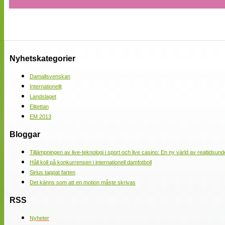
Nyhetskategorier
Damallsvenskan
Internationellt
Landslaget
Elitettan
EM 2013
Bloggar
Tillämpningen av live-teknologi i sport och live casino: En ny värld av realtidsund
Håll koll på konkurrensen i internationell damfotboll
Sirius tappat farten
Det känns som att en motion måste skrivas
RSS
Nyheter