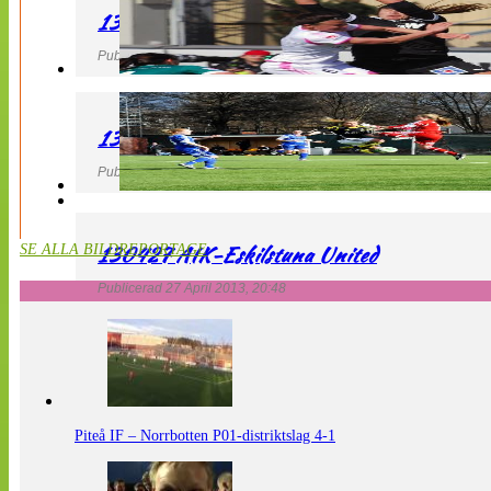
130427 IF Limhamn Bunkeflo – QBIK
Publicerad 27 April 2013, 21:10
130427 LdB FC Malmö – Mallbackens IF
Publicerad 27 April 2013, 20:54
130427 AIK-Eskilstuna United
SE ALLA BILDREPORTAGE
Publicerad 27 April 2013, 20:48
Piteå IF – Norrbotten P01-distriktslag 4-1