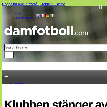
Hoppa till huvudinnehåll
Hoppa till sidfot
Kontakt
Tipsa Damfotboll
Sök
Nyheter
Damallsvenskan
Elitettan
Klubben stänger av
Landslaget
EM 2013