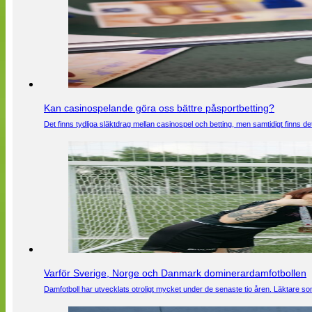
Kan casinospelande göra oss bättre påsportbetting?
Det finns tydliga släktdrag mellan casinospel och betting, men samtidigt finns
Varför Sverige, Norge och Danmark dominerardamfotbollen
Damfotboll har utvecklats otroligt mycket under de senaste tio åren. Läktare som