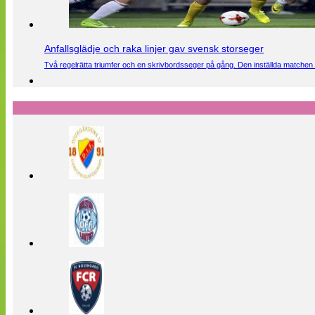
Anfallsglädje och raka linjer gav svensk storseger
Två regelrätta triumfer och en skrivbordsseger på gång. Den inställda matchen 