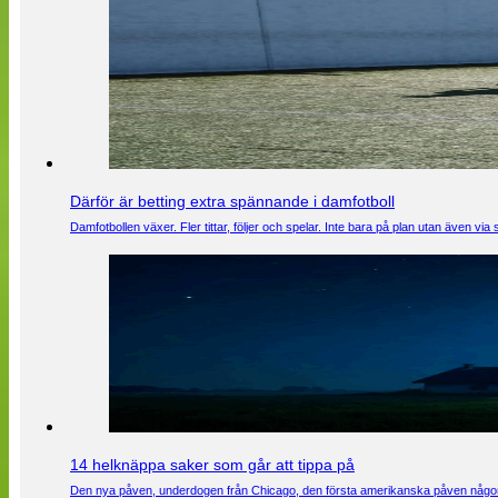
Därför är betting extra spännande i damfotboll
Damfotbollen växer. Fler tittar, följer och spelar. Inte bara på plan utan även 
14 helknäppa saker som går att tippa på
Den nya påven, underdogen från Chicago, den första amerikanska påven någons