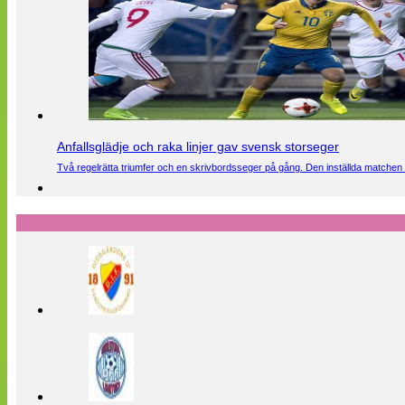
Anfallsglädje och raka linjer gav svensk storseger
Två regelrätta triumfer och en skrivbordsseger på gång. Den inställda matchen 