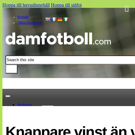
Hoppa till huvudinnehåll
Hoppa till sidfot
Kontakt
Tipsa Damfotboll
Sök
Nyheter
Damallsvenskan
Elitettan
Knappare vinst än v
Landslaget
EM 2013