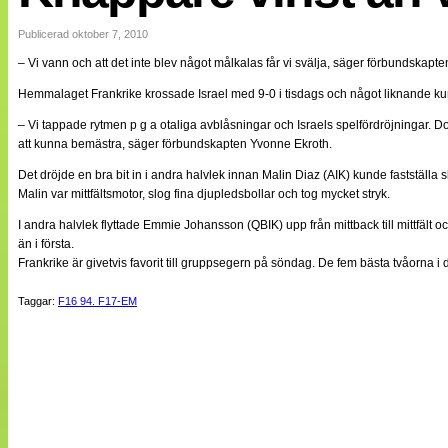
Internationellt
Bildreportage
Publicerad oktober 7, 2010
Arkiv
– Vi vann och att det inte blev något målkalas får vi svälja, säger förbundskap
Bloggar
Lagen
Hemmalaget Frankrike krossade Israel med 9-0 i tisdags och något liknande kund
Webb-TV
Cuper
– Vi tappade rytmen p g a otaliga avblåsningar och Israels spelfördröjningar. D
Medlemsbilder
att kunna bemästra, säger förbundskapten Yvonne Ekroth.
Till klubbkassan
Det dröjde en bra bit in i andra halvlek innan Malin Diaz (AIK) kunde fastställa slu
NÄTverket
Split vision
Malin var mittfältsmotor, slog fina djupledsbollar och tog mycket stryk.
Om oss
I andra halvlek flyttade Emmie Johansson (QBIK) upp från mittback till mittfäl
än i första.
Annonsera
Frankrike är givetvis favorit till gruppsegern på söndag. De fem bästa tvåorna i
Statistik
Tipsa Damfotboll
Taggar:
F16 94. F17-EM
Kontakt