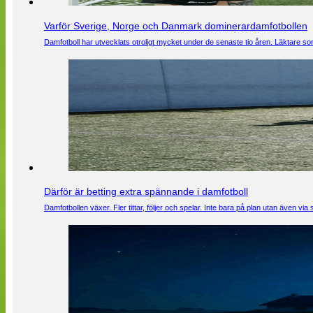
Varför Sverige, Norge och Danmark dominerardamfotbollen
Damfotboll har utvecklats otroligt mycket under de senaste tio åren. Läktare som
Därför är betting extra spännande i damfotboll
Damfotbollen växer. Fler tittar, följer och spelar. Inte bara på plan utan även 