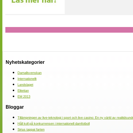
Nyhetskategorier
Damallsvenskan
Internationellt
Landslaget
Elitettan
EM 2013
Bloggar
Tillämpningen av live-teknologi i sport och live casino: En ny värld av realtidsund
Håll koll på konkurrensen i internationell damfotboll
Sirius tappat farten