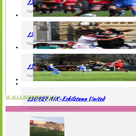
130427 LB 07 – QBIK
Publicerad 27 April 2013, 22:40
130427 IF Limhamn Bunkeflo – QBIK
Publicerad 27 April 2013, 21:10
130427 LdB FC Malmö – Mallbackens IF
Publicerad 27 April 2013, 20:54
130427 AIK-Eskilstuna United
SE ALLA BILDREPORTAGE
Publicerad 27 April 2013, 20:48