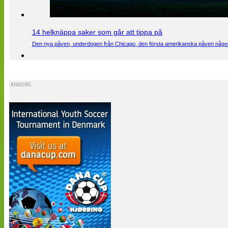
14 helknäppa saker som går att tippa på
Den nya påven, underdogen från Chicago, den första amerikanska påven någons
ANNONS