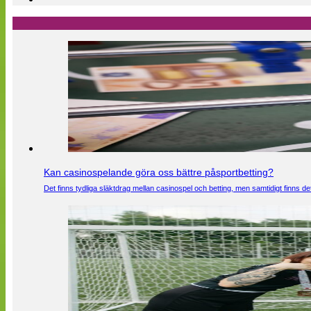
Kan casinospelande göra oss bättre påsportbetting?
Det finns tydliga släktdrag mellan casinospel och betting, men samtidigt finns