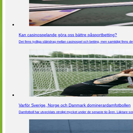
Kan casinospelande göra oss bättre påsportbetting?
Det finns tydliga släktdrag mellan casinospel och betting, men samtidigt finns
Varför Sverige, Norge och Danmark dominerardamfotbollen
Damfotboll har utvecklats otroligt mycket under de senaste tio åren. Läktare som