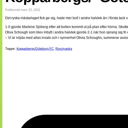
Internationellt
Bildreportage
Publicerad mars 22, 2011
Arkiv
Det ryska mästarlaget fick ge sig, hade mer boll i andra halvlek än i första ta
Bloggar
Lagen
1-0 gjorde Marlene Sjöberg efter att bollen kommit ut på plan efter hörna. Skottet
Webb-TV
Oliva Schough som blev inbytt i andra halvlek gjorde 2-1 när hon sprang sig fri 
Cuper
– Vi är nöjda med allas insats och i synnerhet Olivia Schoughs, summerar assi
Medlemsbilder
Till klubbkassan
Taggar:
Kopparbergs/Göteborg FC
,
Rossiyanka
NÄTverket
Split vision
Om oss
Annonsera
Statistik
Tipsa Damfotboll
Kontakt