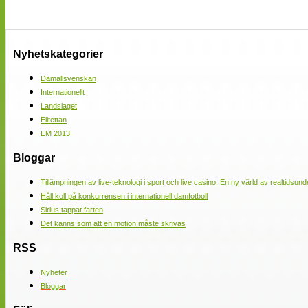
Nyhetskategorier
Damallsvenskan
Internationellt
Landslaget
Elitettan
EM 2013
Bloggar
Tillämpningen av live-teknologi i sport och live casino: En ny värld av realtidsund
Håll koll på konkurrensen i internationell damfotboll
Sirius tappat farten
Det känns som att en motion måste skrivas
RSS
Nyheter
Bloggar