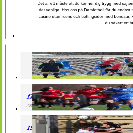
Det är ett måste att du känner dig trygg med sajten 
det vanliga. Hos oss på Damfotboll får du endast t
casino utan licens och bettingsidor med bonusar, ka
du säkert ett b
130427 LB 07 – QBIK
Publicerad 27 April 2013, 22:40
130427 IF Limhamn Bunkeflo – QBIK