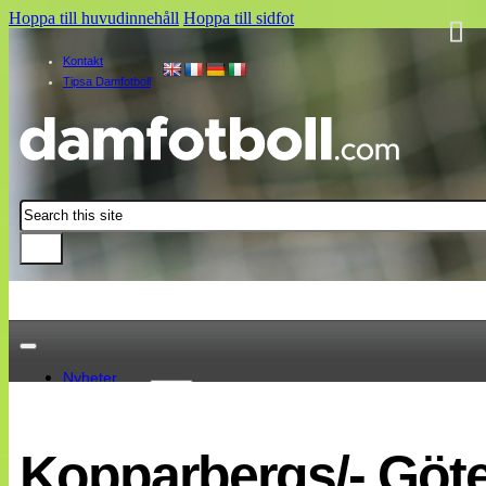
Hoppa till huvudinnehåll
Hoppa till sidfot
Kontakt
Tipsa Damfotboll
Sök
Nyheter
Damallsvenskan
Elitettan
Kopparbergs/- Göte
Landslaget
EM 2013