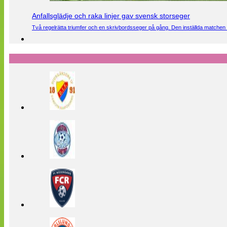
Anfallsglädje och raka linjer gav svensk storseger
Två regelrätta triumfer och en skrivbordsseger på gång. Den inställda matchen 