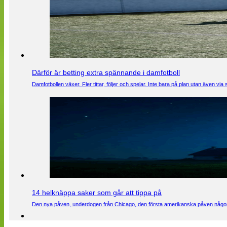
Därför är betting extra spännande i damfotboll
Damfotbollen växer. Fler tittar, följer och spelar. Inte bara på plan utan även 
14 helknäppa saker som går att tippa på
Den nya påven, underdogen från Chicago, den första amerikanska påven någons