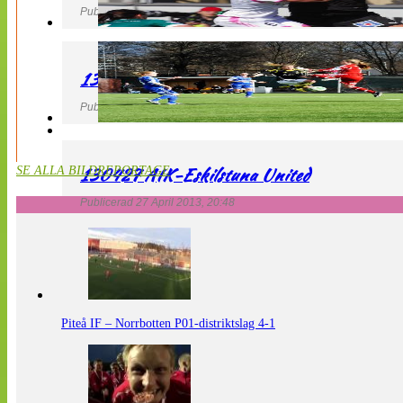
Publicerad 27 April 2013, 21:10
130427 LdB FC Malmö – Mallbackens IF
Publicerad 27 April 2013, 20:54
130427 AIK-Eskilstuna United
SE ALLA BILDREPORTAGE
Publicerad 27 April 2013, 20:48
Piteå IF – Norrbotten P01-distriktslag 4-1