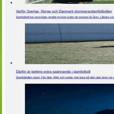
Varför Sverige, Norge och Danmark dominerardamfotbollen
Damfotboll har utvecklats otroligt mycket under de senaste tio åren. Läktare som
Därför är betting extra spännande i damfotboll
Damfotbollen växer. Fler tittar, följer och spelar. Inte bara på plan utan även 