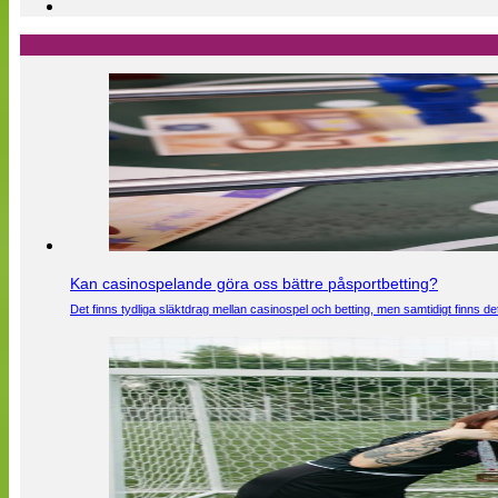
Kan casinospelande göra oss bättre påsportbetting?
Det finns tydliga släktdrag mellan casinospel och betting, men samtidigt finns