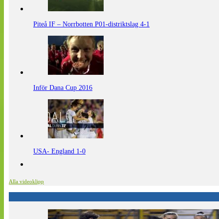
Piteå IF – Norrbotten P01-distriktslag 4-1
Inför Dana Cup 2016
USA- England 1-0
Alla videoklipp