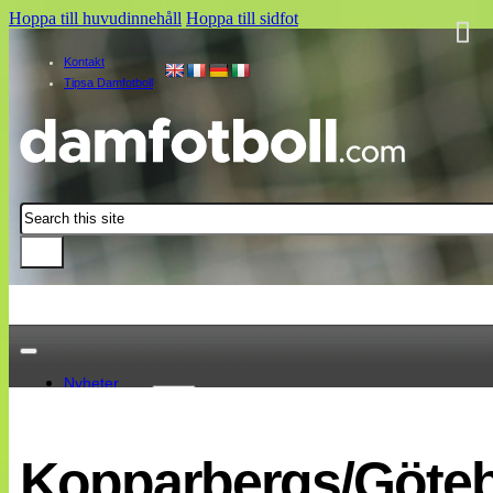
Hoppa till huvudinnehåll
Hoppa till sidfot
Kontakt
Tipsa Damfotboll
Sök
Nyheter
Damallsvenskan
Elitettan
Kopparbergs/Göteb
Landslaget
EM 2013