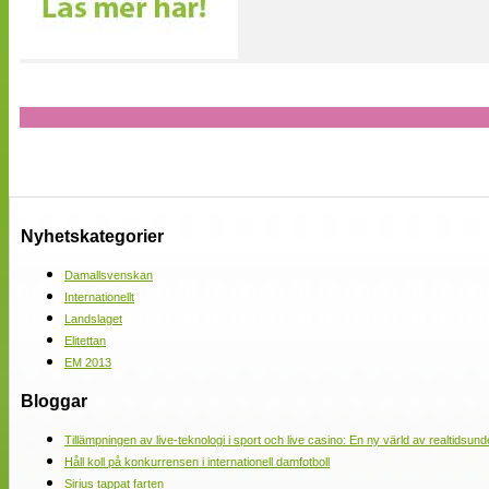
Nyhetskategorier
Damallsvenskan
Internationellt
Landslaget
Elitettan
EM 2013
Bloggar
Tillämpningen av live-teknologi i sport och live casino: En ny värld av realtidsund
Håll koll på konkurrensen i internationell damfotboll
Sirius tappat farten