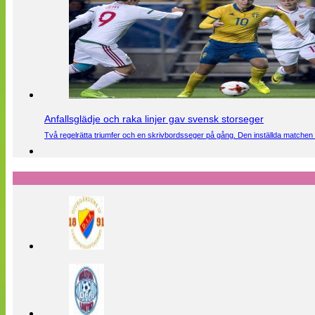
Anfallsglädje och raka linjer gav svensk storseger
Två regelrätta triumfer och en skrivbordsseger på gång. Den inställda matchen 