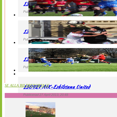
130427 LB 07 – QBIK
Publicerad 27 April 2013, 22:40
130427 IF Limhamn Bunkeflo – QBIK
Publicerad 27 April 2013, 21:10
130427 LdB FC Malmö – Mallbackens IF
Publicerad 27 April 2013, 20:54
130427 AIK-Eskilstuna United
SE ALLA BILDREPORTAGE
Publicerad 27 April 2013, 20:48