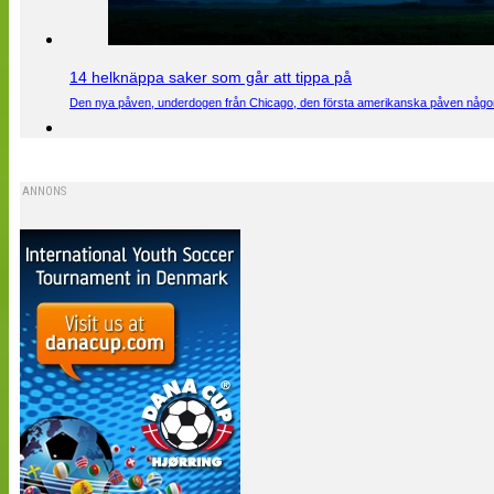
14 helknäppa saker som går att tippa på
Den nya påven, underdogen från Chicago, den första amerikanska påven någons
ANNONS