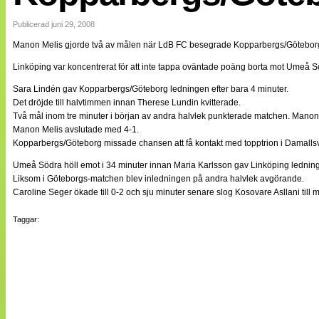
Internationellt
Bildreportage
Publicerad juni 29, 2008
Arkiv
Manon Melis gjorde två av målen när LdB FC besegrade Kopparbergs/Göteborg
Bloggar
Lagen
Linköping var koncentrerat för att inte tappa oväntade poäng borta mot Umeå Sö
Webb-TV
Cuper
Sara Lindén gav Kopparbergs/Göteborg ledningen efter bara 4 minuter.
Medlemsbilder
Det dröjde till halvtimmen innan Therese Lundin kvitterade.
Till klubbkassan
Två mål inom tre minuter i början av andra halvlek punkterade matchen. Manon
NÄTverket
Manon Melis avslutade med 4-1.
Split vision
Kopparbergs/Göteborg missade chansen att få kontakt med topptrion i Damallsven
Om oss
Umeå Södra höll emot i 34 minuter innan Maria Karlsson gav Linköping ledningen
Annonsera
Liksom i Göteborgs-matchen blev inledningen på andra halvlek avgörande.
Statistik
Caroline Seger ökade till 0-2 och sju minuter senare slog Kosovare Asllani till 
Tipsa Damfotboll
Kontakt
Taggar: