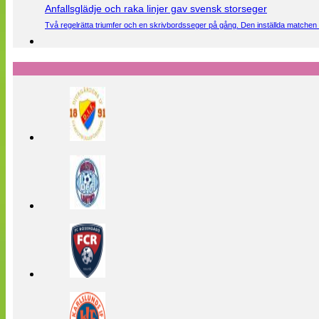
Anfallsglädje och raka linjer gav svensk storseger
Två regelrätta triumfer och en skrivbordsseger på gång. Den inställda matchen 