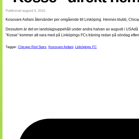
Internationellt
Bildreportage
Publicerad augusti 6, 2010
Arkiv
Kosovare Asllani återvänder per omgående till Linköping. Hennes klubb, Chicago
Bloggar
Lagen
Dessutom är det en landslagsuppehåll under andra halvan av augusti i USAdå
Webb-TV
”Kosse” kommer att vara med på Linköpings FCs träning redan på söndag efterm
Cuper
Medlemsbilder
Taggar:
Chicago Red Stars
,
Kosovare Asllani
,
Linköpings FC
Till klubbkassan
NÄTverket
Split vision
Om oss
Annonsera
Statistik
Tipsa Damfotboll
Kontakt