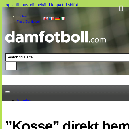
Hoppa till huvudinnehåll
Hoppa till sidfot
Kontakt
Tipsa Damfotboll
Sök
Nyheter
Damallsvenskan
Elitettan
”Kosse” direkt hem 
Landslaget
EM 2013