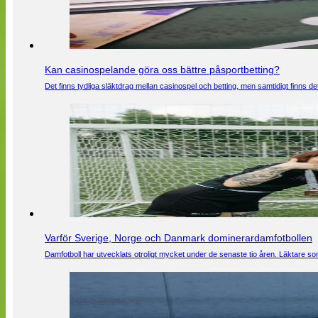
Kan casinospelande göra oss bättre påsportbetting?
Det finns tydliga släktdrag mellan casinospel och betting, men samtidigt finns
Varför Sverige, Norge och Danmark dominerardamfotbollen
Damfotboll har utvecklats otroligt mycket under de senaste tio åren. Läktare som