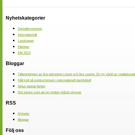
Nyhetskategorier
Damallsvenskan
Internationellt
Landslaget
Elitettan
EM 2013
Bloggar
Tillämpningen av live-teknologi i sport och live casino: En ny värld av realtidsund
Håll koll på konkurrensen i internationell damfotboll
Sirius tappat farten
Det känns som att en motion måste skrivas
RSS
Nyheter
Bloggar
Följ oss