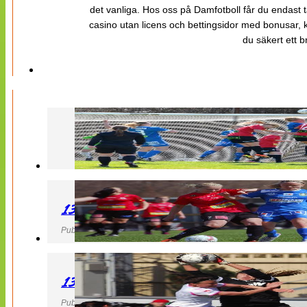
det vanliga. Hos oss på Damfotboll får du endast t
casino utan licens och bettingsidor med bonusar, ka
du säkert ett b
130427 LB 07 – QBIK
Publicerad 27 April 2013, 22:40
130427 IF Limhamn Bunkeflo – QBIK
Publicerad 27 April 2013, 21:10