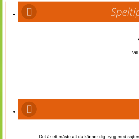
Spelti
Vil
Det är ett måste att du känner dig trygg med sajten 