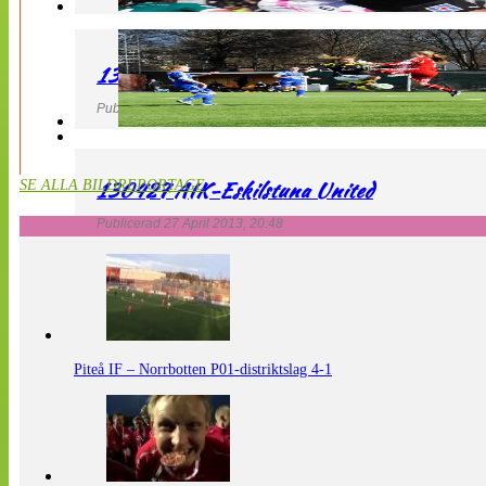
130427 LdB FC Malmö – Mallbackens IF
Publicerad 27 April 2013, 20:54
130427 AIK-Eskilstuna United
SE ALLA BILDREPORTAGE
Publicerad 27 April 2013, 20:48
Piteå IF – Norrbotten P01-distriktslag 4-1