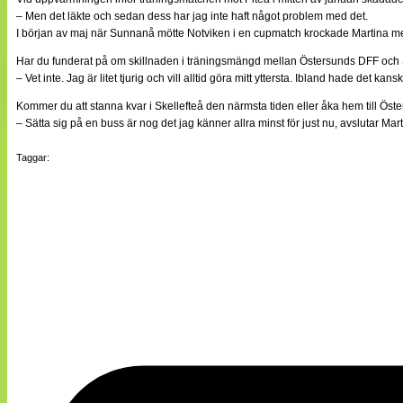
– Men det läkte och sedan dess har jag inte haft något problem med det.
I början av maj när Sunnanå mötte Notviken i en cupmatch krockade Martina me
Har du funderat på om skillnaden i träningsmängd mellan Östersunds DFF och Sun
– Vet inte. Jag är litet tjurig och vill alltid göra mitt yttersta. Ibland hade det ka
Kommer du att stanna kvar i Skellefteå den närmsta tiden eller åka hem till Ös
– Sätta sig på en buss är nog det jag känner allra minst för just nu, avslutar Mart
Taggar: