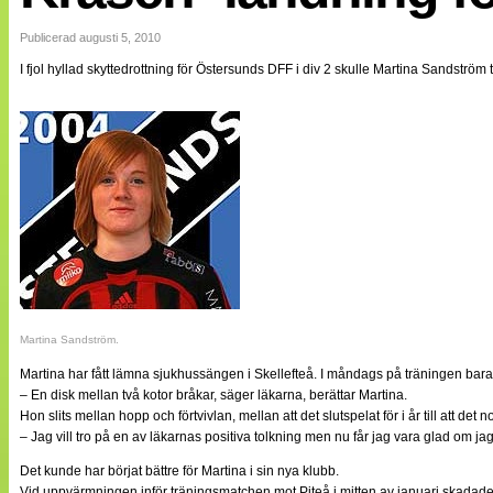
Internationellt
Bildreportage
Publicerad augusti 5, 2010
Arkiv
I fjol hyllad skyttedrottning för Östersunds DFF i div 2 skulle Martina Sandström
Bloggar
Lagen
Webb-TV
Cuper
Medlemsbilder
Till klubbkassan
NÄTverket
Split vision
Om oss
Annonsera
Statistik
Tipsa Damfotboll
Kontakt
Martina Sandström.
Martina har fått lämna sjukhussängen i Skellefteå. I måndags på träningen bara lå
– En disk mellan två kotor bråkar, säger läkarna, berättar Martina.
Hon slits mellan hopp och förtvivlan, mellan att det slutspelat för i år till att det n
– Jag vill tro på en av läkarnas positiva tolkning men nu får jag vara glad om jag 
Det kunde har börjat bättre för Martina i sin nya klubb.
Vid uppvärmningen inför träningsmatchen mot Piteå i mitten av januari skadad