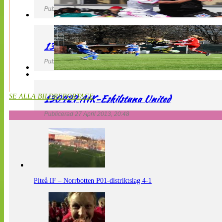
Publicerad 27 April 2013, 21:10
130427 LdB FC Malmö – Mallbackens IF
Publicerad 27 April 2013, 20:54
130427 AIK-Eskilstuna United
SE ALLA BILDREPORTAGE
Publicerad 27 April 2013, 20:48
Piteå IF – Norrbotten P01-distriktslag 4-1