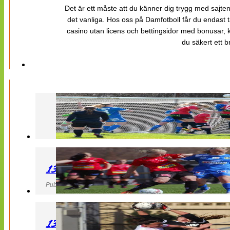
Det är ett måste att du känner dig trygg med sajten 
det vanliga. Hos oss på Damfotboll får du endast t
casino utan licens och bettingsidor med bonusar, ka
du säkert ett b
130427 LB 07 – QBIK
Publicerad 27 April 2013, 22:40
130427 IF Limhamn Bunkeflo – QBIK