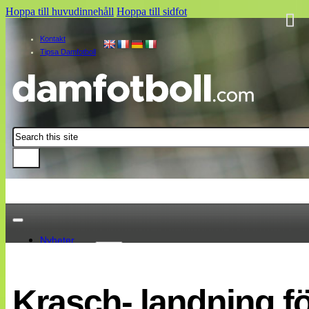
Hoppa till huvudinnehåll
Hoppa till sidfot
Kontakt
Tipsa Damfotboll
Sök
Nyheter
Damallsvenskan
Elitettan
Krasch- landning fö
Landslaget
EM 2013