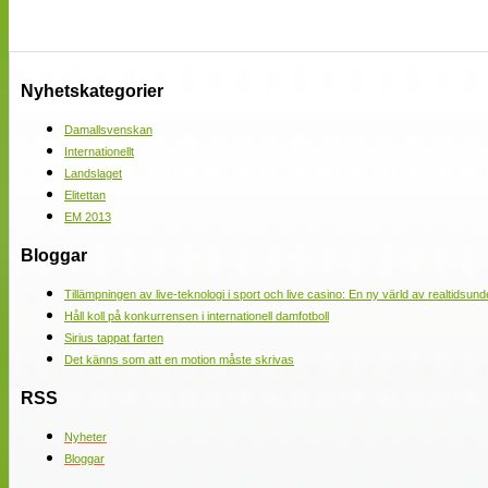
Nyhetskategorier
Damallsvenskan
Internationellt
Landslaget
Elitettan
EM 2013
Bloggar
Tillämpningen av live-teknologi i sport och live casino: En ny värld av realtidsund
Håll koll på konkurrensen i internationell damfotboll
Sirius tappat farten
Det känns som att en motion måste skrivas
RSS
Nyheter
Bloggar