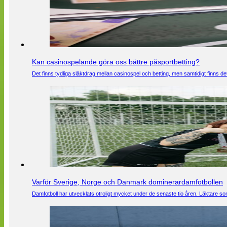
Kan casinospelande göra oss bättre påsportbetting?
Det finns tydliga släktdrag mellan casinospel och betting, men samtidigt finns
Varför Sverige, Norge och Danmark dominerardamfotbollen
Damfotboll har utvecklats otroligt mycket under de senaste tio åren. Läktare som