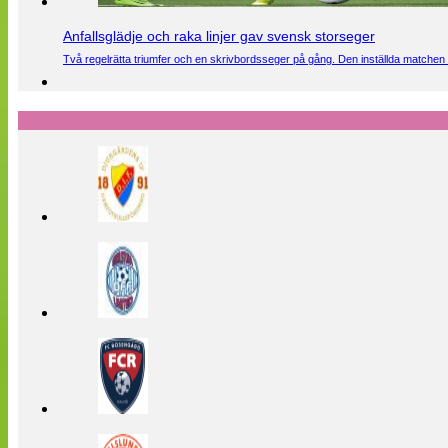
Anfallsglädje och raka linjer gav svensk storseger
Två regelrätta triumfer och en skrivbordsseger på gång. Den inställda matchen 