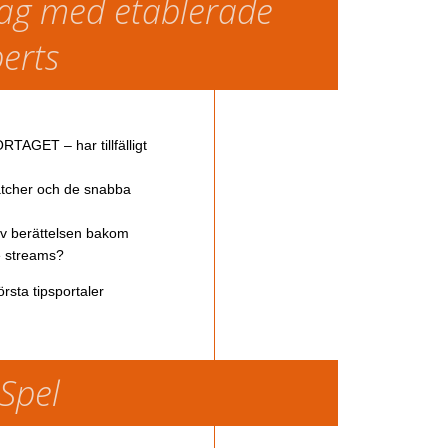
slag med etablerade
perts
TAGET – har tillfälligt
atcher och de snabba
av berättelsen bakom
ve streams?
rsta tipsportaler
 Spel