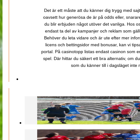
Det är ett måste att du känner dig trygg med sajt
oavsett hur generösa de är på odds eller, snarare b
du blir erbjuden något utöver det vanliga. Hos o
endast ta del av kampanjer och reklam som gäller
Behöver du leta vidare och är ute efter mer inf
licens och bettingsidor med bonusar, kan vi tips
portal. På casinotopp listas endast casinon som er
spel. Där hittar du säkert ett bra alternativ, om d
som du känner till i dagsläget inte rä