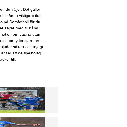
en du väljer. Det gäller
lir ännu viktigare ifall
ss på Damfotboll får du
 sajter med tillstånd.
ormation om casino utan
a dig om ytterligare en
bjuder säkert och tryggt
u anser att de spelbolag
cker till.