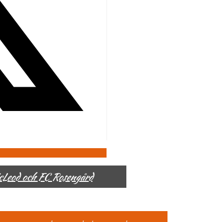
McLeod och FC Rosengård