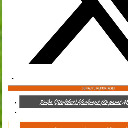
SENASTE REPORTAGET
Pride (Stolthet) klockrent för paret 