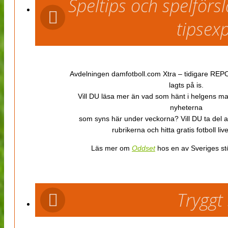
Speltips och spelför
tipsex
Avdelningen damfotboll.com Xtra – tidigare REPOR
lagts på is.
Vill DU läsa mer än vad som hänt i helgens m
nyheterna
som syns här under veckorna? Vill DU ta del 
rubrikerna och hitta gratis fotboll li
Läs mer om
Oddset
hos en av Sveriges stö
Tryggt