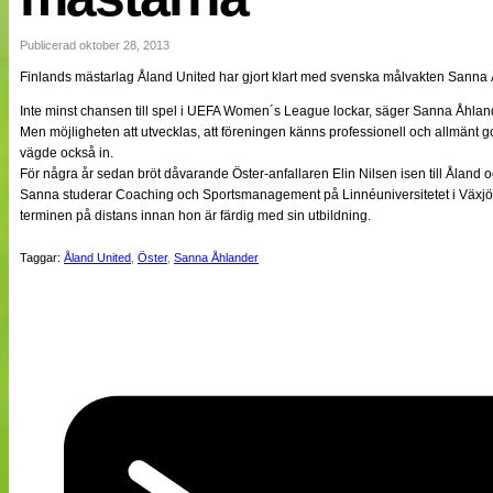
NÄTverket
Split vision
Publicerad oktober 28, 2013
Finlands mästarlag Åland United har gjort klart med svenska målvakten Sanna Å
Nyheter
Inte minst chansen till spel i UEFA Women´s League lockar, säger Sanna Åhland
Bloggar
Men möjligheten att utvecklas, att föreningen känns professionell och allmänt g
Lagen
vägde också in.
Webb-TV
För några år sedan bröt dåvarande Öster-anfallaren Elin Nilsen isen till Åland 
Cuper
Sanna studerar Coaching och Sportsmanagement på Linnéuniversitetet i Växjö o
Medlemmar
terminen på distans innan hon är färdig med sin utbildning.
Medlemsbilder
Till klubbkassan
Taggar:
Åland United
,
Öster
,
Sanna Åhlander
Om oss
NÄTverket
Split vision