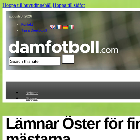
Hoppa till huvudinnehåll
Hoppa till sidfot
augusti 8, 2026
Kontakt
Tipsa Damfotboll
Sök
Nyheter
Bloggar
Lagen
Webb-TV
Cuper
Lämnar Öster för f
Medlemmar
Medlemsbilder
mästarna
Till klubbkassan
Om oss