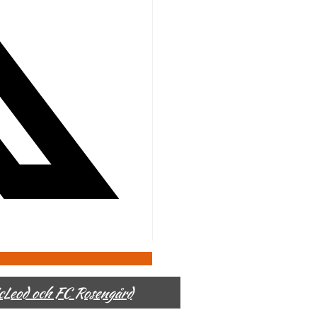
McLeod och FC Rosengård