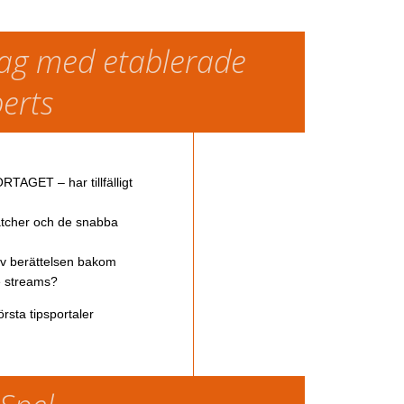
slag med etablerade
perts
TAGET – har tillfälligt
atcher och de snabba
av berättelsen bakom
ve streams?
rsta tipsportaler