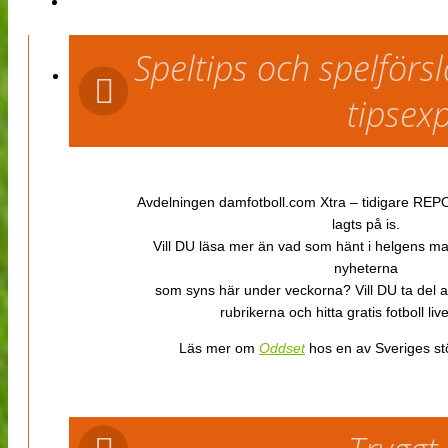
Speltips och spelför
tipsex
Avdelningen damfotboll.com Xtra – tidigare REPOR
lagts på is.
Vill DU läsa mer än vad som hänt i helgens m
nyheterna
som syns här under veckorna? Vill DU ta del 
rubrikerna och hitta gratis fotboll li
Läs mer om
Oddset
hos en av Sveriges stö