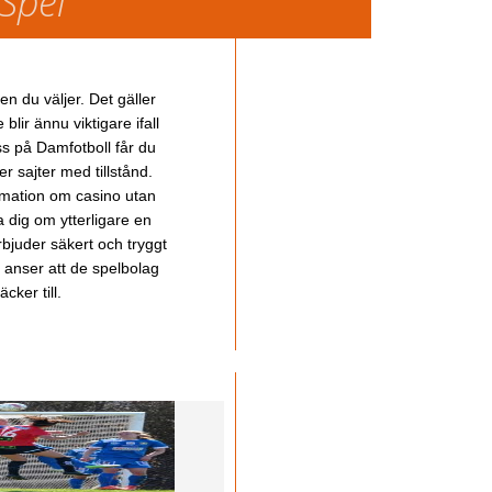
 Spel
en du väljer. Det gäller
lir ännu viktigare ifall
ss på Damfotboll får du
 sajter med tillstånd.
ormation om casino utan
a dig om ytterligare en
bjuder säkert och tryggt
u anser att de spelbolag
cker till.