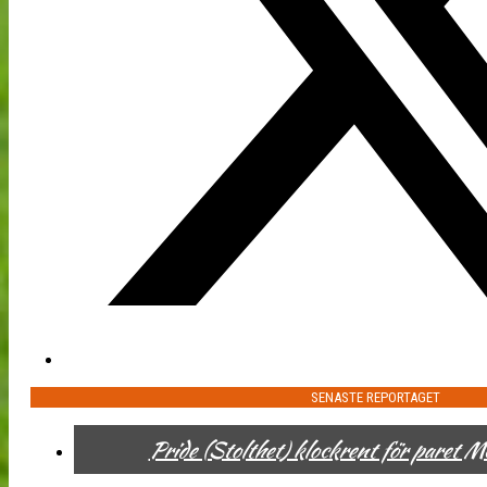
SENASTE REPORTAGET
Pride (Stolthet) klockrent för paret 