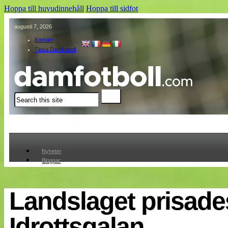
Hoppa till huvudinnehåll
Hoppa till sidfot
augusti 7, 2026
Kontakt
Tipsa Damfotboll
Sök
Nyheter
Bloggar
Lagen
Webb-TV
Cuper
Landslaget prisade
Medlemmar
Medlemsbilder
Idrottsgalan
Till klubbkassan
Om oss