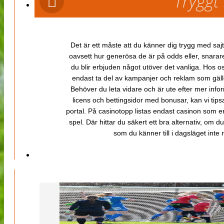
Tryggt
Det är ett måste att du känner dig trygg med sajt
oavsett hur generösa de är på odds eller, snarare b
du blir erbjuden något utöver det vanliga. Hos o
endast ta del av kampanjer och reklam som gäller
Behöver du leta vidare och är ute efter mer inf
licens och bettingsidor med bonusar, kan vi tips
portal. På casinotopp listas endast casinon som er
spel. Där hittar du säkert ett bra alternativ, om d
som du känner till i dagsläget inte rä