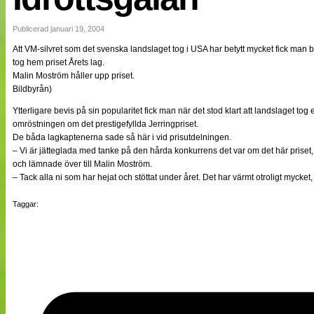
NÄTverket
Split vision
Publicerad januari 19, 2004
Att VM-silvret som det svenska landslaget tog i USA har betytt mycket fick man be
tog hem priset Årets lag.
Nyheter
Malin Moström håller upp priset.
Bloggar
Bildbyrån)
Lagen
Webb-TV
Ytterligare bevis på sin popularitet fick man när det stod klart att landslaget to
Cuper
omröstningen om det prestigefyllda Jerringpriset.
Medlemmar
De båda lagkaptenerna sade så här i vid prisutdelningen.
Medlemsbilder
– Vi är jätteglada med tanke på den hårda konkurrens det var om det här prise
Till klubbkassan
och lämnade över till Malin Moström.
Om oss
– Tack alla ni som har hejat och stöttat under året. Det har värmt otroligt mycket
NÄTverket
Split vision
Taggar: