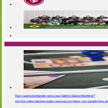
Kan casinospelande göra oss bättre påsportbetting?
Det finns tydliga släktdrag mellan casinospel och betting, men samtidigt finns