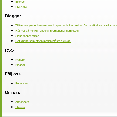
Elitettan
EM 2013
Bloggar
Tillämpningen av live-teknologi i sport och live casino: En ny värld av realtidsund
Håll koll på konkurrensen i internationell damfotboll
Sirius tappat farten
Det känns som att en motion måste skrivas
RSS
Nyheter
Bloggar
Följ oss
Facebook
Om oss
Annonsera
Statistik