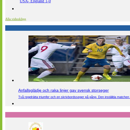
USA- England 1-0
Alla videoklipp
Anfallsglädje och raka linjer gav svensk storseger
Två regelrätta triumfer och en skrivbordsseger på gång. Den inställda matchen 