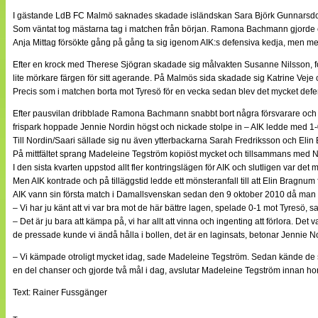
I gästande LdB FC Malmö saknades skadade isländskan Sara Björk Gunnarsdottir, 
Som väntat tog mästarna tag i matchen från början. Ramona Bachmann gjorde en
Anja Mittag försökte gång på gång ta sig igenom AIK:s defensiva kedja, men med
Efter en krock med Therese Sjögran skadade sig målvakten Susanne Nilsson, fort
lite mörkare färgen för sitt agerande. På Malmös sida skadade sig Katrine Veje o
Precis som i matchen borta mot Tyresö för en vecka sedan blev det mycket defens
Efter pausvilan dribblade Ramona Bachmann snabbt bort några försvarare och 
frispark hoppade Jennie Nordin högst och nickade stolpe in – AIK ledde med 1-
Till Nordin/Saari sällade sig nu även ytterbackarna Sarah Fredriksson och El
På mittfältet sprang Madeleine Tegström kopiöst mycket och tillsammans med N
I den sista kvarten uppstod allt fler kontringslägen för AIK och slutligen var det
Men AIK kontrade och på tilläggstid ledde ett mönsteranfall till att Elin Bragnum
AIK vann sin första match i Damallsvenskan sedan den 9 oktober 2010 då man
– Vi har ju känt att vi var bra mot de här bättre lagen, spelade 0-1 mot Tyresö,
– Det är ju bara att kämpa på, vi har allt att vinna och ingenting att förlora. Det v
de pressade kunde vi ändå hålla i bollen, det är en laginsats, betonar Jennie N
– Vi kämpade otroligt mycket idag, sade Madeleine Tegström. Sedan kände de sig 
en del chanser och gjorde två mål i dag, avslutar Madeleine Tegström innan h
Text: Rainer Fussgänger