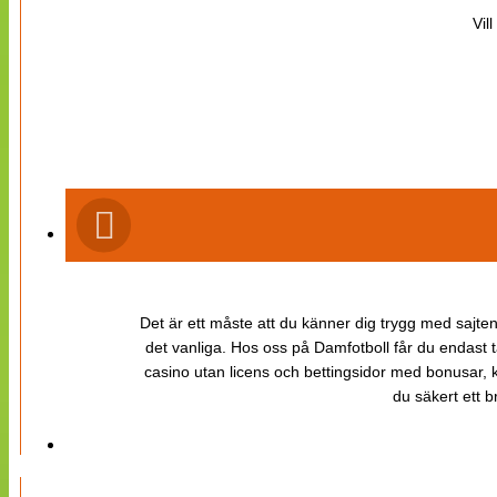
Vil
Det är ett måste att du känner dig trygg med sajten 
det vanliga. Hos oss på Damfotboll får du endast t
casino utan licens och bettingsidor med bonusar, ka
du säkert ett b