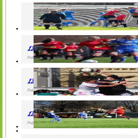
130427 LB 07 – QBIK
Publicerad 27 April 2013, 22:40
130427 IF Limhamn Bunkeflo – QBIK
Publicerad 27 April 2013, 21:10
130427 LdB FC Malmö – Mallbackens IF
Publicerad 27 April 2013, 20:54