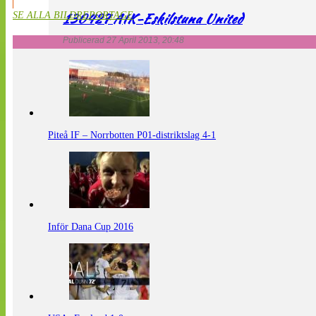
130427 AIK-Eskilstuna United
SE ALLA BILDREPORTAGE
Publicerad 27 April 2013, 20:48
Piteå IF – Norrbotten P01-distriktslag 4-1
Inför Dana Cup 2016