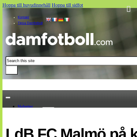
Hoppa till huvudinnehåll
Hoppa till sidfot
Kontakt
Tipsa Damfotboll
Sök
Nyheter
Damallsvenskan
Elitettan
LdB FC Malmö på k
Landslaget
EM 2013