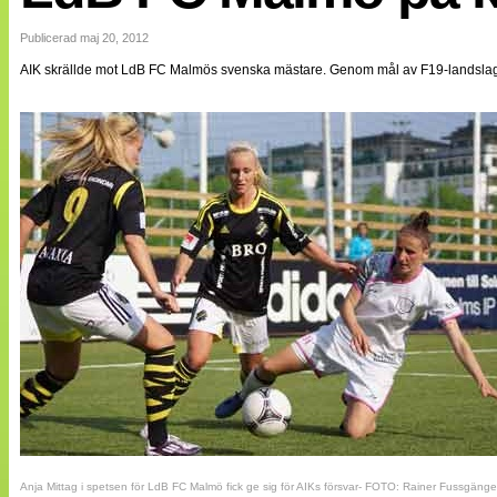
Internationellt
Bildreportage
Publicerad maj 20, 2012
Arkiv
AIK skrällde mot LdB FC Malmös svenska mästare. Genom mål av F19-landslag
Bloggar
Lagen
Webb-TV
Cuper
Medlemsbilder
Till klubbkassan
NÄTverket
Split vision
Om oss
Annonsera
Statistik
Tipsa Damfotboll
Kontakt
Anja Mittag i spetsen för LdB FC Malmö fick ge sig för AIKs försvar- FOTO: Rainer Fussgänge