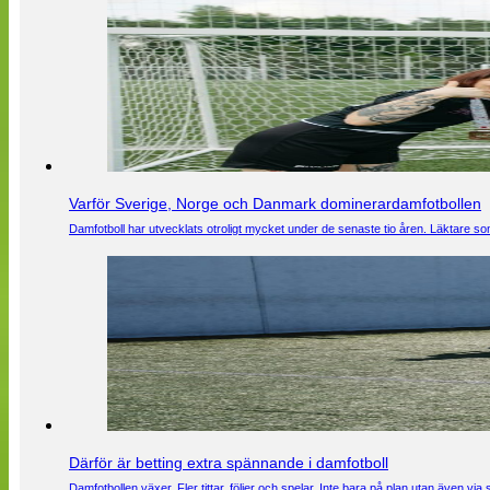
Varför Sverige, Norge och Danmark dominerardamfotbollen
Damfotboll har utvecklats otroligt mycket under de senaste tio åren. Läktare som
Därför är betting extra spännande i damfotboll
Damfotbollen växer. Fler tittar, följer och spelar. Inte bara på plan utan även 