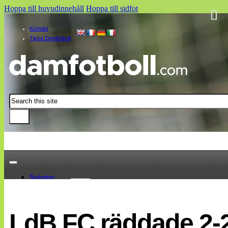
Hoppa till huvudinnehåll
Hoppa till sidfot
Kontakt
Tipsa Damfotboll
Sök
Nyheter
Damallsvenskan
Elitettan
LdB FC räddade 2-2 
Landslaget
EM 2013