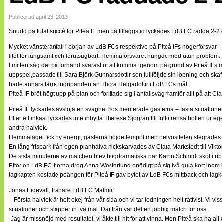
Internationellt
Bildreportage
Publicerad april 23, 2013
Arkiv
Snudd på total succé för Piteå IF men på tilläggstid lyckades LdB FC rädda 2-2 e
Bloggar
Lagen
Mycket vänsteranfall i början av LdB FCs respektive på Piteå IFs högerförsvar
Webb-TV
litet för långsamt och förutsägbart. Hemmaförsvaret hängde med utan problem.
Cuper
I mitten såg det på förhand svårast ut att komma igenom på grund av Piteå IFs m
Medlemsbilder
uppspel,passade till Sara Björk Gunnarsdottir son fullföljde sin löpning och skaf
Till klubbkassan
hade annars färre ingripanden än Thora Helgadottir i LdB FCs mål.
NÄTverket
Piteå IF bröt högt upp på plan och förlitade sig i anfallsväg framför allt på att
Split vision
Om oss
Piteå IF lyckades avslöja en svaghet hos meriterade gästerna – fasta situationer
Efter ett inkast lyckades inte inbytta Therese Sjögran till fullo rensa bollen ur e
Annonsera
andra halvlek.
Statistik
Hemmalaget fick ny energi, gästerna höjde tempot men nervositeten stegrades ock
Tipsa Damfotboll
En lång frispark från egen planhalva nickskarvades av Clara Markstedt till Vik
Kontakt
De sista minuterna av matchen blev högdramatiska när Katrin Schmidt sköt i rib
Efter en LdB FC-hörna drog Anna Westerlund onödigt på sig två gula kort inom l
lagkapten kostade poängen för Piteå IF gav bytet av LdB FCs mittback och lagka
Jonas Eidevall, tränare LdB FC Malmö:
– Första halvlek är helt okej från vår sida och vi tar ledningen helt rättvist. Vi viss
situationer och släpper in två mål. Därifrån var det en jobbig match för oss.
-Jag är missnöjd med resultatet, vi åkte till hit för att vinna. Men Piteå ska ha a