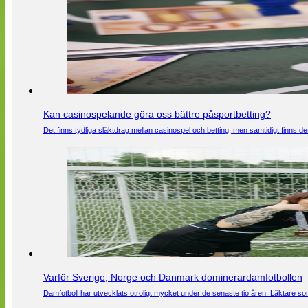
Kan casinospelande göra oss bättre påsportbetting?
Det finns tydliga släktdrag mellan casinospel och betting, men samtidigt finns
Varför Sverige, Norge och Danmark dominerardamfotbollen
Damfotboll har utvecklats otroligt mycket under de senaste tio åren. Läktare som