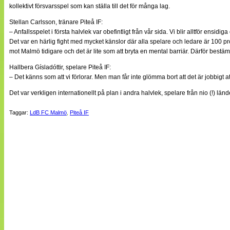
kollektivt försvarsspel som kan ställa till det för många lag.
Stellan Carlsson, tränare Piteå IF:
– Anfallsspelet i första halvlek var obefintligt från vår sida. Vi blir alltför ensid
Det var en härlig fight med mycket känslor där alla spelare och ledare är 100 pro
mot Malmö tidigare och det är lite som att bryta en mental barriär. Därför bestäm
Hallbera Gísladóttir, spelare Piteå IF:
– Det känns som att vi förlorar. Men man får inte glömma bort att det är jobbigt a
Det var verkligen internationellt på plan i andra halvlek, spelare från nio (!) 
Taggar:
LdB FC Malmö
,
Piteå IF