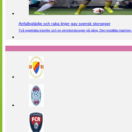
Anfallsglädje och raka linjer gav svensk storseger
Två regelrätta triumfer och en skrivbordsseger på gång. Den inställda matchen 