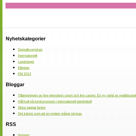
Nyhetskategorier
Damallsvenskan
Internationellt
Landslaget
Elitettan
EM 2013
Bloggar
Tillämpningen av live-teknologi i sport och live casino: En ny värld av realtidsund
Håll koll på konkurrensen i internationell damfotboll
Sirius tappat farten
Det känns som att en motion måste skrivas
RSS
Nyheter