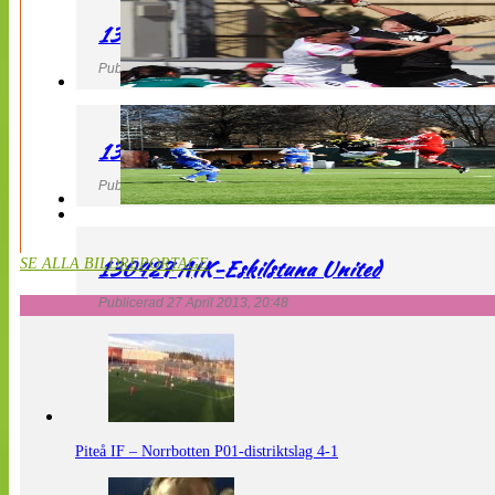
130427 IF Limhamn Bunkeflo – QBIK
Publicerad 27 April 2013, 21:10
130427 LdB FC Malmö – Mallbackens IF
Publicerad 27 April 2013, 20:54
130427 AIK-Eskilstuna United
SE ALLA BILDREPORTAGE
Publicerad 27 April 2013, 20:48
Piteå IF – Norrbotten P01-distriktslag 4-1