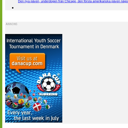
Den nya påven, underdogen från Chicago, den första amerikanska påven någons
ANNONS