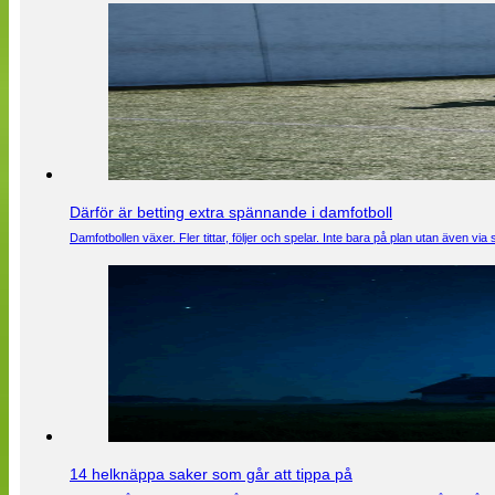
Därför är betting extra spännande i damfotboll
Damfotbollen växer. Fler tittar, följer och spelar. Inte bara på plan utan även 
14 helknäppa saker som går att tippa på