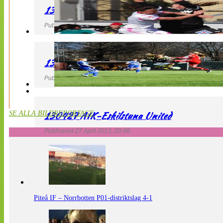
130427 IF Limhamn Bunkeflo – QBIK
Publicerad 27 April 2013, 21:10
130427 LdB FC Malmö – Mallbackens IF
Publicerad 27 April 2013, 20:54
130427 AIK-Eskilstuna United
SE ALLA BILDREPORTAGE
Publicerad 27 April 2013, 20:48
Piteå IF – Norrbotten P01-distriktslag 4-1