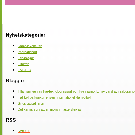
Nyhetskategorier
Damallsvenskan
Internationellt
Landslaget
Elitettan
EM 2013
Bloggar
Tillämpningen av live-teknologi i sport och live casino: En ny värld av realtidsund
Håll koll på konkurrensen i internationell damfotboll
Sirius tappat farten
Det känns som att en motion måste skrivas
RSS
Nyheter