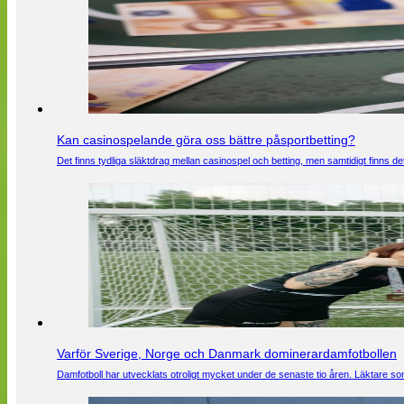
Kan casinospelande göra oss bättre påsportbetting?
Det finns tydliga släktdrag mellan casinospel och betting, men samtidigt finns
Varför Sverige, Norge och Danmark dominerardamfotbollen
Damfotboll har utvecklats otroligt mycket under de senaste tio åren. Läktare som