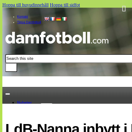
Hoppa till huvudinnehåll
Hoppa till sidfot
Kontakt
Tipsa Damfotboll
Sök
Nyheter
Damallsvenskan
Elitettan
LdB-Nanna inbytt 
Landslaget
EM 2013