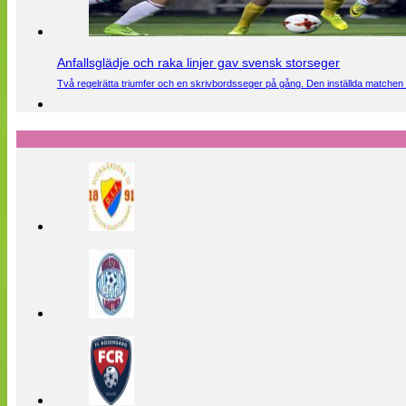
Anfallsglädje och raka linjer gav svensk storseger
Två regelrätta triumfer och en skrivbordsseger på gång. Den inställda matchen 