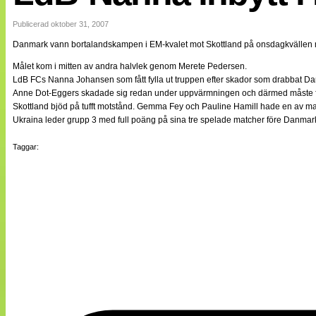
Internationellt
Bildreportage
Publicerad oktober 31, 2007
Arkiv
Danmark vann bortalandskampen i EM-kvalet mot Skottland på onsdagkvällen 
Bloggar
Lagen
Målet kom i mitten av andra halvlek genom Merete Pedersen.
Webb-TV
LdB FCs Nanna Johansen som fått fylla ut truppen efter skador som drabbat Dan
Cuper
Anne Dot-Eggers skadade sig redan under uppvärmningen och därmed måste förbu
Medlemsbilder
Skottland bjöd på tufft motstånd. Gemma Fey och Pauline Hamill hade en av mat
Till klubbkassan
Ukraina leder grupp 3 med full poäng på sina tre spelade matcher före Danmar
NÄTverket
Split vision
Taggar:
Om oss
Annonsera
Statistik
Tipsa Damfotboll
Kontakt