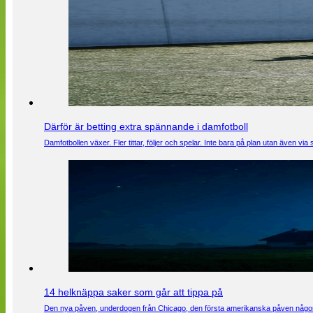
Därför är betting extra spännande i damfotboll
Damfotbollen växer. Fler tittar, följer och spelar. Inte bara på plan utan även 
14 helknäppa saker som går att tippa på
Den nya påven, underdogen från Chicago, den första amerikanska påven någons