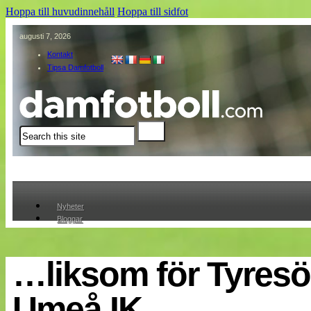
Hoppa till huvudinnehåll
Hoppa till sidfot
augusti 7, 2026
Kontakt
Tipsa Damfotboll
Sök
Nyheter
Bloggar
Lagen
Webb-TV
Cuper
…liksom för Tyres
Medlemmar
Medlemsbilder
Umeå IK
Till klubbkassan
Om oss