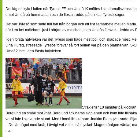
Det låg en kyla i luften när Tyresö FF och Umeå IK möttes i sin damallsvenska 
emot Umeå på hemmaplan och de flesta trodde på en klar Tyresö-seger.
Det var Tyresö som satte full fart från början och ett fint samarbete mellan Mar
när i en het målchans just i början av matchen, men Umeås försvar – ledda av
I den första halvleken var det Tyresö som hade mest boll och skapade mest. 
Lina Hurtig, stressade Tyresös försvar så fort bollen var på den planhalvan. Skull
Umeå? Inte i den första halvleken.
Strax efter 10 minuter på klock
Berglund en smäll mot knät. Berglund fick bäras av planen och kom inte tillbaka 
vet vi inte i skrivande stund. Men Umeå IKs tränare Joakim Blomqvist sade följ
– Det är något med knät, i övrigt vet vi inte så mycket. Magnetröntgen väntar, m
nu.