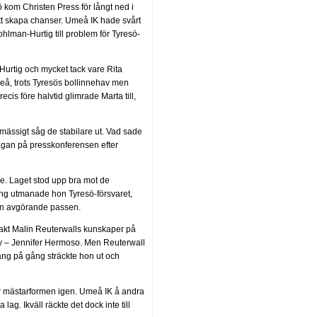
ö kom Christen Press för långt ned i
tt skapa chanser. Umeå IK hade svårt
ohlman-Hurtig till problem för Tyresö-
Hurtig och mycket tack vare Rita
meå, trots Tyresös bollinnehav men
cis före halvtid glimrade Marta till,
mässigt såg de stabilare ut. Vad sade
frågan på presskonferensen efter
e. Laget stod upp bra mot de
ång utmanade hon Tyresö-försvaret,
den avgörande passen.
akt Malin Reuterwalls kunskaper på
rv – Jennifer Hermoso. Men Reuterwall
 Gång på gång sträckte hon ut och
 når mästarformen igen. Umeå IK å andra
. Ikväll räckte det dock inte till