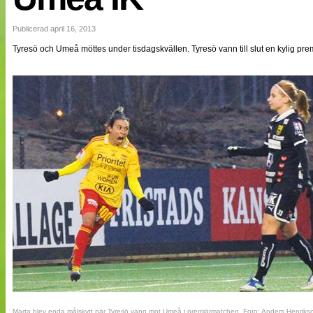
NÄTverket
Split vision
Publicerad april 16, 2013
Tyresö och Umeå möttes under tisdagskvällen. Tyresö vann till slut en kylig pre
Nyheter
Bloggar
Lagen
Webb-TV
Cuper
Medlemmar
Medlemsbilder
Till klubbkassan
Om oss
NÄTverket
Split vision
Marta blev enda målskytt när Tyresö vann mot Umeå i premiärmatchen. Foto: Anders Henriks