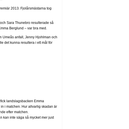
premiär 2013. Fjolårsmästarna tog
ta och Sara Thunebro resulterade så
 Emma Berglund – var bra med.
Men Umeås anfall, Jenny Hjohlman och
e det kunna resultera i ett mål för
an fick landslagsbacken Emma
in i matchen. Hur allvarlig skadan är
ande efter matchen.
an kan inte säga så mycket mer just