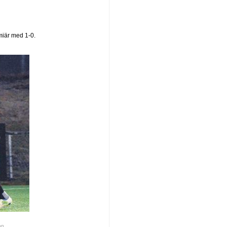
miär med 1-0.
on