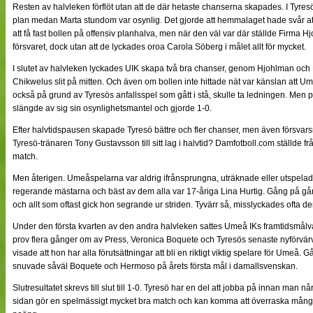
Resten av halvleken förflöt utan att de där hetaste chanserna skapades. I Tyres
plan medan Marta stundom var osynlig. Det gjorde att hemmalaget hade svår a
att få fast bollen på offensiv planhalva, men när den väl var där ställde Firma Hj
försvaret, dock utan att de lyckades oroa Carola Söberg i målet allt för mycket.
I slutet av halvleken lyckades UIK skapa två bra chanser, genom Hjohlman och 
Chikwelus slit på mitten. Och även om bollen inte hittade nät var känslan att U
också på grund av Tyresös anfallsspel som gått i stå, skulle ta ledningen. Men pre
slängde av sig sin osynlighetsmantel och gjorde 1-0.
Efter halvtidspausen skapade Tyresö bättre och fler chanser, men även försvars
Tyresö-tränaren Tony Gustavsson till sitt lag i halvtid? Damfotboll.com ställde 
match.
Men återigen. Umeåspelarna var aldrig ifrånsprungna, uträknade eller utspelad
regerande mästarna och bäst av dem alla var 17-åriga Lina Hurtig. Gång på g
och allt som oftast gick hon segrande ur striden. Tyvärr så, misslyckades ofta 
Under den första kvarten av den andra halvleken sattes Umeå IKs framtidsmålv
prov flera gånger om av Press, Veronica Boquete och Tyresös senaste nyförvä
visade att hon har alla förutsättningar att bli en riktigt viktig spelare för Umeå.
snuvade såväl Boquete och Hermoso på årets första mål i damallsvenskan.
Slutresultatet skrevs till slut till 1-0. Tyresö har en del att jobba på innan man
sidan gör en spelmässigt mycket bra match och kan komma att överraska många lag