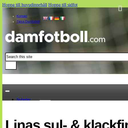
Hoppa till huvudinnehåll
Hoppa till sidfot
Kontakt
Tipsa Damfotboll
Sök
Nyheter
Damallsvenskan
Elitettan
Linas sul- & klack
Landslaget
EM 2013