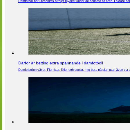
Damfotboll har utvecklats otroligt mycket under de senaste tio åren. Läktare som
Därför är betting extra spännande i damfotboll
Damfotbollen växer. Fler tittar, följer och spelar. Inte bara på plan utan även 