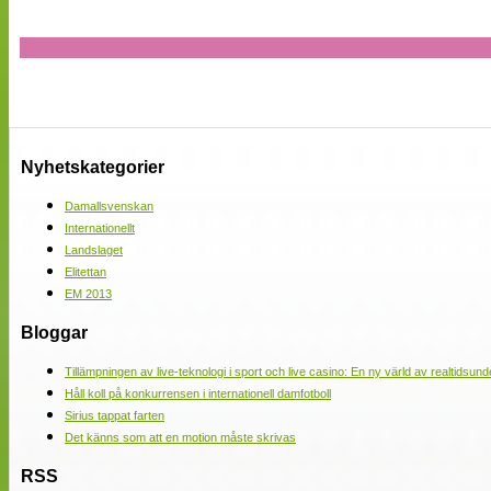
Nyhetskategorier
Damallsvenskan
Internationellt
Landslaget
Elitettan
EM 2013
Bloggar
Tillämpningen av live-teknologi i sport och live casino: En ny värld av realtidsund
Håll koll på konkurrensen i internationell damfotboll
Sirius tappat farten
Det känns som att en motion måste skrivas
RSS