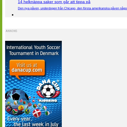
14 helknäppa saker som går att tippa på
Den nya påven, underdogen från Chicago, den första amerikanska påven någons
ANNONS