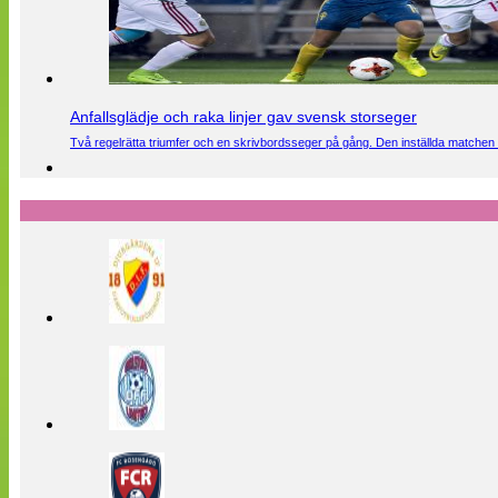
Anfallsglädje och raka linjer gav svensk storseger
Två regelrätta triumfer och en skrivbordsseger på gång. Den inställda matchen 