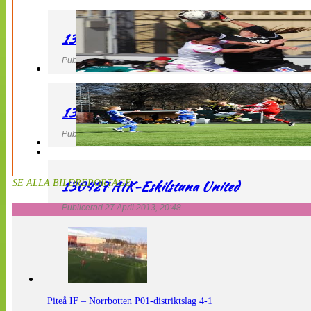
130427 IF Limhamn Bunkeflo – QBIK
Publicerad 27 April 2013, 21:10
130427 LdB FC Malmö – Mallbackens IF
Publicerad 27 April 2013, 20:54
130427 AIK-Eskilstuna United
SE ALLA BILDREPORTAGE
Publicerad 27 April 2013, 20:48
Piteå IF – Norrbotten P01-distriktslag 4-1