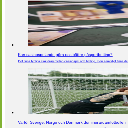
Kan casinospelande göra oss bättre påsportbetting?
Det finns tydliga släktdrag mellan casinospel och betting, men samtidigt finns
Varför Sverige, Norge och Danmark dominerardamfotbollen