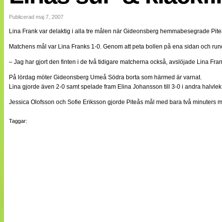
Internationellt
Bildreportage
Publicerad maj 7, 2007
Arkiv
Lina Frank var delaktig i alla tre målen när Gideonsberg hemmabesegrade Piteå i
Bloggar
Lagen
Matchens mål var Lina Franks 1-0. Genom att peta bollen på ena sidan och runda 
Webb-TV
Cuper
– Jag har gjort den finten i de två tidigare matcherna också, avslöjade Lina Fr
Medlemsbilder
På lördag möter Gideonsberg Umeå Södra borta som härmed är varnat.
Till klubbkassan
Lina gjorde även 2-0 samt spelade fram Elina Johansson till 3-0 i andra halvlek
NÄTverket
Split vision
Jessica Olofsson och Sofie Eriksson gjorde Piteås mål med bara två minuters m
Om oss
Taggar:
Annonsera
Statistik
Tipsa Damfotboll
Kontakt