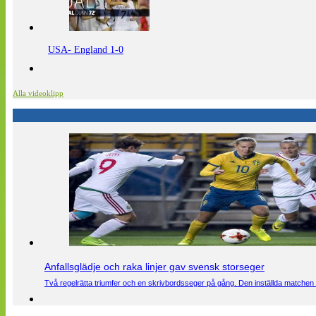
USA- England 1-0
Alla videoklipp
Anfallsglädje och raka linjer gav svensk storseger
Två regelrätta triumfer och en skrivbordsseger på gång. Den inställda matchen 