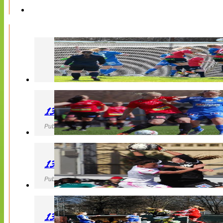
130427 LB 07 – QBIK
Publicerad 27 April 2013, 22:40
130427 IF Limhamn Bunkeflo – QBIK
Publicerad 27 April 2013, 21:10
130427 LdB FC Malmö – Mallbackens IF