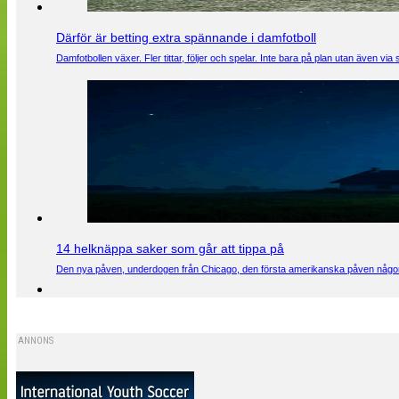
Därför är betting extra spännande i damfotboll
Damfotbollen växer. Fler tittar, följer och spelar. Inte bara på plan utan även 
14 helknäppa saker som går att tippa på
Den nya påven, underdogen från Chicago, den första amerikanska påven någons
ANNONS