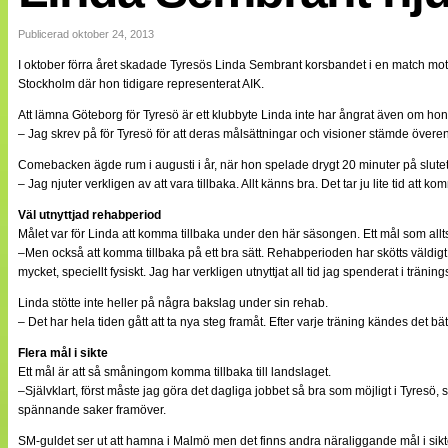
Internationellt
Bildreportage
Publicerad oktober 24, 2013
Arkiv
I oktober förra året skadade Tyresös Linda Sembrant korsbandet i en match mot U
Bloggar
Stockholm där hon tidigare representerat AIK.
Lagen
Webb-TV
Att lämna Göteborg för Tyresö är ett klubbyte Linda inte har ångrat även om hon f
Cuper
– Jag skrev på för Tyresö för att deras målsättningar och visioner stämde överen
Medlemsbilder
Till klubbkassan
Comebacken ägde rum i augusti i år, när hon spelade drygt 20 minuter på slute
NÄTverket
– Jag njuter verkligen av att vara tillbaka. Allt känns bra. Det tar ju lite tid att ko
Split vision
Om oss
Väl utnyttjad rehabperiod
Målet var för Linda att komma tillbaka under den här säsongen. Ett mål som allts
Annonsera
–Men också att komma tillbaka på ett bra sätt. Rehabperioden har skötts väldigt n
Statistik
mycket, speciellt fysiskt. Jag har verkligen utnyttjat all tid jag spenderat i tränin
Tipsa Damfotboll
Linda stötte inte heller på några bakslag under sin rehab.
Kontakt
– Det har hela tiden gått att ta nya steg framåt. Efter varje träning kändes det
Flera mål i sikte
Ett mål är att så småningom komma tillbaka till landslaget.
–Självklart, först måste jag göra det dagliga jobbet så bra som möjligt i Tyresö,
spännande saker framöver.
SM-guldet ser ut att hamna i Malmö men det finns andra näraliggande mål i si