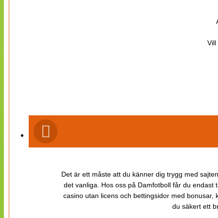
Vil
Det är ett måste att du känner dig trygg med sajten 
det vanliga. Hos oss på Damfotboll får du endast t
casino utan licens och bettingsidor med bonusar, ka
du säkert ett b