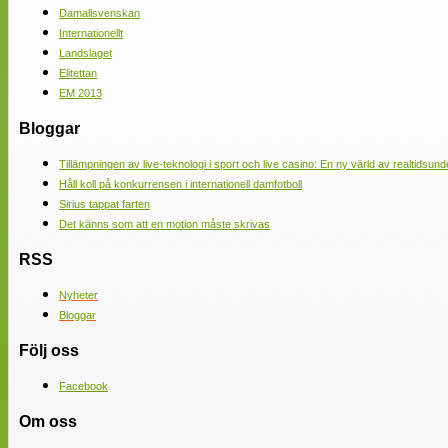
Damallsvenskan
Internationellt
Landslaget
Elitettan
EM 2013
Bloggar
Tillämpningen av live-teknologi i sport och live casino: En ny värld av realtidsund
Håll koll på konkurrensen i internationell damfotboll
Sirius tappat farten
Det känns som att en motion måste skrivas
RSS
Nyheter
Bloggar
Följ oss
Facebook
Om oss