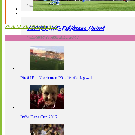
Publicerad 27 April 2013, 20:54
130427 AIK-Eskilstuna United
SE ALLA BILDREPORTAGE
Publicerad 27 April 2013, 20:48
Piteå IF – Norrbotten P01-distriktslag 4-1
Inför Dana Cup 2016