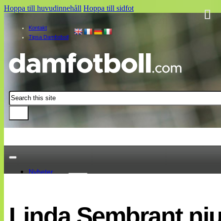
Hoppa till huvudinnehåll
Hoppa till sidfot
Kontakt
Tipsa Damfotboll
Sök
Nyheter
Damallsvenskan
Elitettan
Linda Sembrant njute
Landslaget
EM 2013