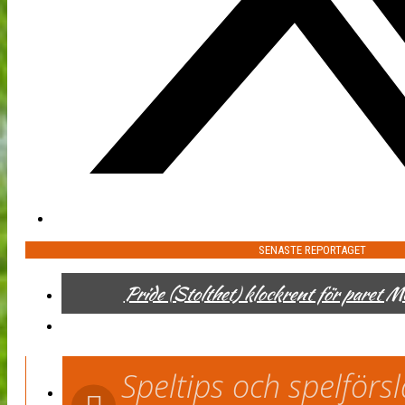
SENASTE REPORTAGET
Pride (Stolthet) klockrent för paret 
Speltips och spelför