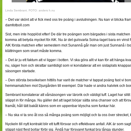
Linda Sembrant. FOTO: anders h.nu
– Det var skönt att vi fick med oss tre poäng i avslutningen. Nu kan vi blicka fra
damfotboll.com
Sist, men inte hopplöst efter! De där tre poängen som bärgades i sista matchen 
komma att betyda mycket för AIK. Nu är det gulsvarta Solna-laget bara en vinst 
AIK första matchen efter semestern mot Sunannå går man om just Sunnanå i bo
klättringen som snart måste komma.
– Det är ju ett faktum att vi ligger i botten. Vi ska göra allt vi kan för att hänga kv
nu, säger hon och skrattar samtidigt som vi konstaterar att en sistaplats knappa
säsongen startade.
– Den största besvikelsen hittills har varit de matcher vi tappat poäng fast vi bor
hemmamatchen mot Djurgården till exempel. Där hade vi andra halvlek och bor
Sembrant konstaterar att vårsäsongen var lärorik och väldigt tuff. Laget har sliti
släppt in för många. Nu gäller det att laget börjar sätta sina chanser och att försva
framåt, håll tätt bakåt känns som en uppenbar klyscha som funkar här.
– Nu ska vi ta sno åt oss så många poäng som möjligt och ta oss över strecket, 
Nyckeln till nytt kontrakt blir ett tufft försvar och effektivare anfall. AIK är som s
släppt näst flest bollar förbi sig. Ändå har försvaret funkat bra långa stunder.