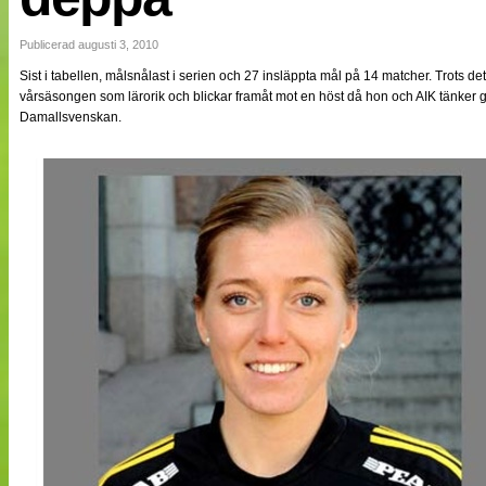
NÄTverket
Split vision
Publicerad augusti 3, 2010
Sist i tabellen, målsnålast i serien och 27 insläppta mål på 14 matcher. Trots 
vårsäsongen som lärorik och blickar framåt mot en höst då hon och AIK tänker göra 
Nyheter
Damallsvenskan.
Bloggar
Lagen
Webb-TV
Cuper
Medlemmar
Medlemsbilder
Till klubbkassan
Om oss
NÄTverket
Split vision