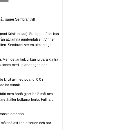
måt, säger Sembrant till
(mot Kristianstad) före uppehållet kan
från att lämna jumboplatsen. Vinner
tten. Sembrant ser en utmaning i
ar. Men det är kul, vi kan ju bara klättra
st fanns med i planeringen när
de klivit av med poäng. 0 0 i
de ha vunnit.
t hårt men ändå gjort för få mål och
ret håller bollarna borta. Full fart
konstaterar hon.
agt målsnålast i hela serien och har