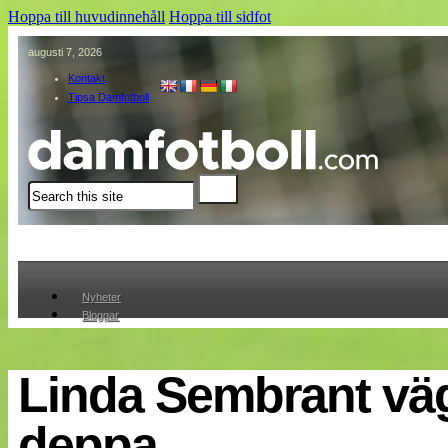
Hoppa till huvudinnehåll
Hoppa till sidfot
augusti 7, 2026
Kontakt
Tipsa Damfotboll
Sök
Nyheter
Bloggar
Lagen
Webb-TV
Cuper
Linda Sembrant vä
Medlemmar
Medlemsbilder
deppa
Till klubbkassan
Om oss