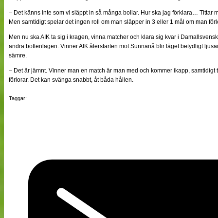
– Det känns inte som vi släppt in så många bollar. Hur ska jag förklara… Tittar 
Men samtidigt spelar det ingen roll om man släpper in 3 eller 1 mål om man för
Men nu ska AIK ta sig i kragen, vinna matcher och klara sig kvar i Damallsven
andra bottenlagen. Vinner AIK återstarten mot Sunnanå blir läget betydligt ljusar
sämre.
– Det är jämnt. Vinner man en match är man med och kommer ikapp, samtidigt
förlorar. Det kan svänga snabbt, åt båda hållen.
Taggar: