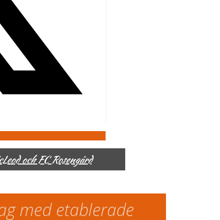
McLeod och FC Rosengård
slag med etablerade