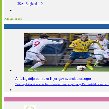
USA- England 1-0
Alla videoklipp
Anfallsglädje och raka linjer gav svensk storseger
Två regelrätta triumfer och en skrivbordsseger på gång. Den inställda matchen 