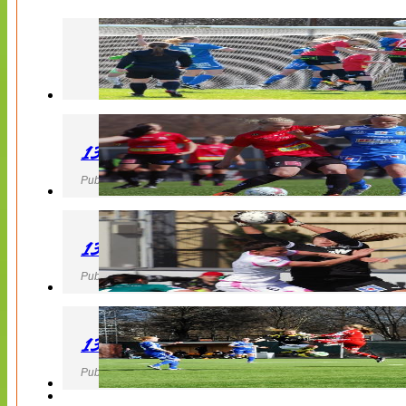
130427 LB 07 – QBIK
Publicerad 27 April 2013, 22:40
130427 IF Limhamn Bunkeflo – QBIK
Publicerad 27 April 2013, 21:10
130427 LdB FC Malmö – Mallbackens IF
Publicerad 27 April 2013, 20:54