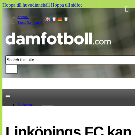
Hoppa till huvudinnehåll
Hoppa till sidfot
Kontakt
Tipsa Damfotboll
Sök
Nyheter
Damallsvenskan
Elitettan
Linköpings FC kan t
Landslaget
EM 2013