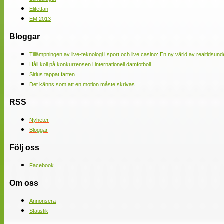
Elitettan
EM 2013
Bloggar
Tillämpningen av live-teknologi i sport och live casino: En ny värld av realtidsund
Håll koll på konkurrensen i internationell damfotboll
Sirius tappat farten
Det känns som att en motion måste skrivas
RSS
Nyheter
Bloggar
Följ oss
Facebook
Om oss
Annonsera
Statistik