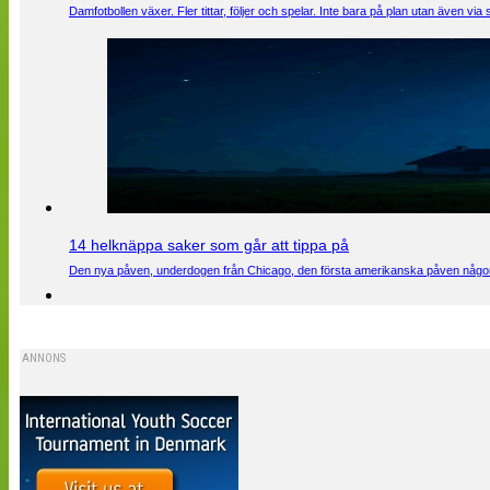
Damfotbollen växer. Fler tittar, följer och spelar. Inte bara på plan utan även 
14 helknäppa saker som går att tippa på
Den nya påven, underdogen från Chicago, den första amerikanska påven någons
ANNONS