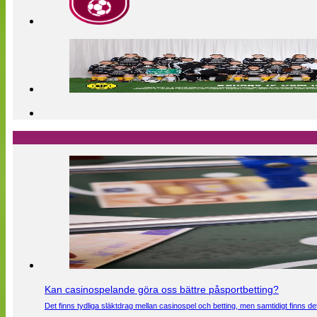
Kan casinospelande göra oss bättre påsportbetting?
Det finns tydliga släktdrag mellan casinospel och betting, men samtidigt finns