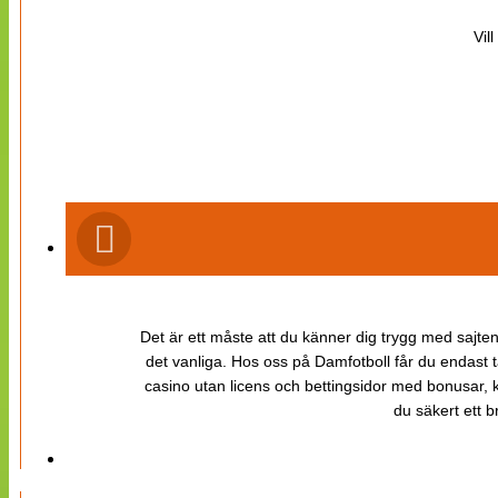
Vil
Det är ett måste att du känner dig trygg med sajten 
det vanliga. Hos oss på Damfotboll får du endast t
casino utan licens och bettingsidor med bonusar, ka
du säkert ett b