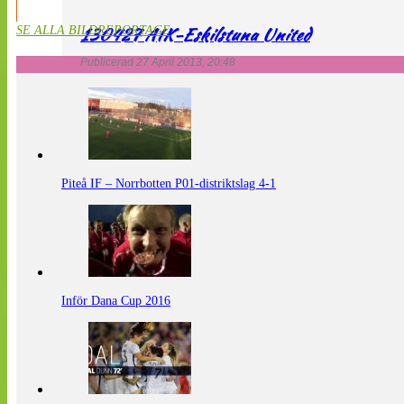
130427 AIK-Eskilstuna United
SE ALLA BILDREPORTAGE
Publicerad 27 April 2013, 20:48
Piteå IF – Norrbotten P01-distriktslag 4-1
Inför Dana Cup 2016