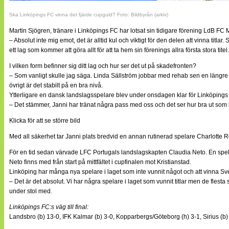
Ska Linköpings FC vinna det fjärde cupguld? Foto: Bildbyrån (arkiv)
Martin Sjögren, tränare i Linköpings FC har lotsat sin tidigare förening LdB
– Absolut inte mig emot, det är alltid kul och viktigt för den delen att vinna tit
ett lag som kommer att göra allt för att ta hem sin förenings allra första stora titel.
I vilken form befinner sig ditt lag och hur ser det ut på skadefronten?
– Som vanligt skulle jag säga. Linda Sällström jobbar med rehab sen en längre t
övrigt är det stabilt på en bra nivå.
Ytterligare en dansk landslagsspelare blev under onsdagen klar för Linköpings FC
– Det stämmer, Janni har tränat några pass med oss och det ser hur bra ut som h
Klicka för att se större bild
Med all säkerhet tar Janni plats bredvid en annan rutinerad spelare Charlotte Ro
För en tid sedan värvade LFC Portugals landslagskapten Claudia Neto. En sp
Neto finns med från start på mittfältet i cupfinalen mot Kristianstad.
Linköping har många nya spelare i laget som inte vunnit något och att vinna Sv
– Det är det absolut. Vi har några spelare i laget som vunnit titlar men de flesta s
under stol med.
Linköpings FC:s väg till final:
Landsbro (b) 13-0, IFK Kalmar (b) 3-0, Kopparbergs/Göteborg (h) 3-1, Sirius (b)