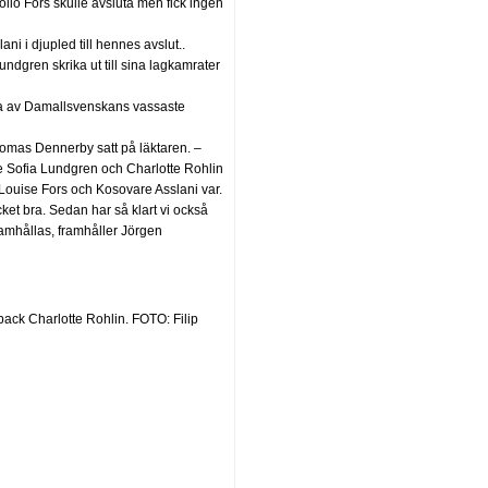
Lollo Fors skulle avsluta men fick ingen
i i djupled till hennes avslut..
ndgren skrika ut till sina lagkamrater
gra av Damallsvenskans vassaste
homas Dennerby satt på läktaren. –
 Sofia Lundgren och Charlotte Rohlin
Louise Fors och Kosovare Asslani var.
ket bra. Sedan har så klart vi också
ramhållas, framhåller Jörgen
ack Charlotte Rohlin. FOTO: Filip