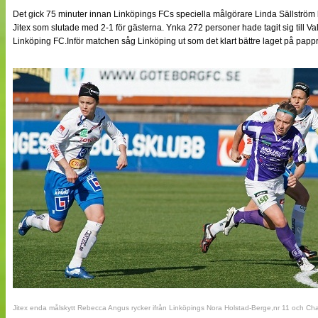
NÄTverket
Det gick 75 minuter innan Linköpings FCs speciella målgörare Linda Sällström
Split vision
Jitex som slutade med 2-1 för gästerna. Ynka 272 personer hade tagit sig till Valh
Linköping FC.Inför matchen såg Linköping ut som det klart bättre laget på papp
Nyheter
Bloggar
Lagen
Webb-TV
Cuper
Medlemmar
Medlemsbilder
Till klubbkassan
Om oss
NÄTverket
Split vision
Jitex enda målskytt Rebecca Angus rycker ifrån Linköpings Nora Holstad-Berge,nr 11 och Ch