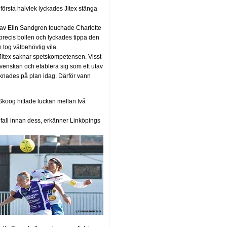
första halvlek lyckades Jitex stänga
t av Elin Sandgren touchade Charlotte
precis bollen och lyckades tippa den
 tog välbehövlig vila.
 Jitex saknar spetskompetensen. Visst
svenskan och etablera sig som ett utav
aknades på plan idag. Därför vann
Skoog hittade luckan mellan två
nfall innan dess, erkänner Linköpings