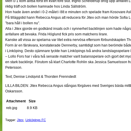
Men 0-1 kom alltså först en kvart före slut. Ingrid Schelderup drog upp anfallet 
riktig träff och bollen hamnade hos Linda Sällström.
Hon hade även andel i 0-2-målet i 88:e minuten och spelade fram Kosovare Asllan
På tilläggstid hann Rebecca Angus att reducera för Jitex och man hörde Sofia Lu
”bara håll i bollen nu”.
Alla i Jitex gjorde en godkänd insats och i synnerhet backlinjen som hade nå
anfallare att bevaka. Frida Höglund fick pris som matchens lirare.
Kanske att vissa av spelarna var litet extra nervösa eftersom förbundskapten T
Form är en färskvara, konstaterade Dennerby, samtidigt som han berömde både
i Linköping. Desto ojämnare tyckte han Linköpings två andra landslagsspelare 
– Lollo Fors har i våra två senaste matcher varit balansspelare och gjort det myc
en stark backlinje. Förutom så klart Charlotte Rohlin ska Jessica Samuelsson f
Petersson.
Text; Denise Lindqvist & Thorsten Frennstedt
LILLA BILDEN: Jitex Rebecca Angus stångas förgäves med Sveriges bästa mittb
Oskarsson.
Attachment
Size
reb.jpg
8.9 KB
Taggar:
Jitex
,
Linköpings FC