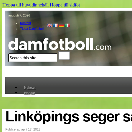
Hoppa till huvudinnehåll
Hoppa till sidfot
augusti 7, 2026
Kontakt
Tipsa Damfotboll
Sök
Nyheter
Bloggar
Lagen
Webb-TV
Cuper
Linköpings seger sa
Medlemmar
Medlemsbilder
Till klubbkassan
Publicerad april 17, 2011
Om oss