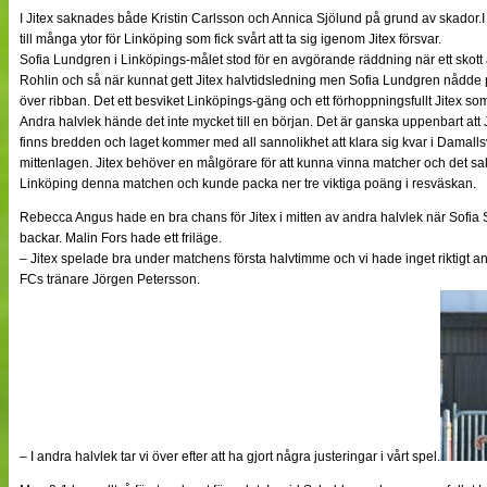
I Jitex saknades både Kristin Carlsson och Annica Sjölund på grund av skador.I 
till många ytor för Linköping som fick svårt att ta sig igenom Jitex försvar.
Sofia Lundgren i Linköpings-målet stod för en avgörande räddning när ett skot
Rohlin och så när kunnat gett Jitex halvtidsledning men Sofia Lundgren nådde 
över ribban. Det ett besviket Linköpings-gäng och ett förhoppningsfullt Jitex som
Andra halvlek hände det inte mycket till en början. Det är ganska uppenbart att
finns bredden och laget kommer med all sannolikhet att klara sig kvar i Damall
mittenlagen. Jitex behöver en målgörare för att kunna vinna matcher och det s
Linköping denna matchen och kunde packa ner tre viktiga poäng i resväskan.
Rebecca Angus hade en bra chans för Jitex i mitten av andra halvlek när Sofia 
backar. Malin Fors hade ett friläge.
– Jitex spelade bra under matchens första halvtimme och vi hade inget riktigt a
FCs tränare Jörgen Petersson.
– I andra halvlek tar vi över efter att ha gjort några justeringar i vårt spel.