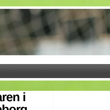
ren i
eborg