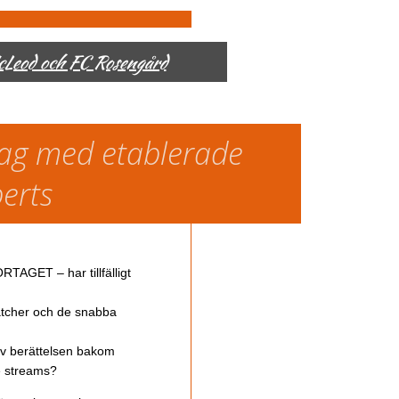
McLeod och FC Rosengård
slag med etablerade
perts
TAGET – har tillfälligt
atcher och de snabba
av berättelsen bakom
ve streams?