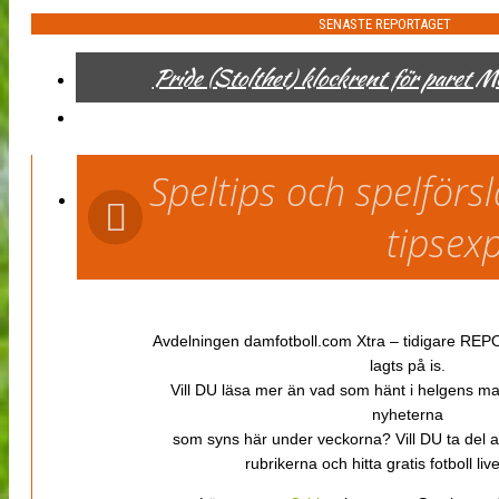
SENASTE REPORTAGET
Pride (Stolthet) klockrent för paret 
Speltips och spelför
tipsex
Avdelningen damfotboll.com Xtra – tidigare REPOR
lagts på is.
Vill DU läsa mer än vad som hänt i helgens m
nyheterna
som syns här under veckorna? Vill DU ta del 
rubrikerna och hitta gratis fotboll li