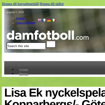
Hoppa till huvudinnehåll
Hoppa till sidfot
augusti 7, 2026
Kontakt
Tipsa Damfotboll
Sök
Nyheter
Bloggar
Lagen
Webb-TV
Cuper
Lisa Ek nyckelspela
Medlemmar
Medlemsbilder
Kopparbergs/- Göt
Till klubbkassan
Om oss