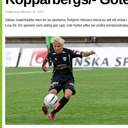
NÄTverket
Split vision
Publicerad februari 16, 2011
Sällan matchhjälte men en av spelarna Torbjörn Nilsson minst av allt vill mista 
Lisa Ek. En spelare som aldrig ger upp, inte heller efter sin andra korsbandssk
Nyheter
Bloggar
Lagen
Webb-TV
Cuper
Medlemmar
Medlemsbilder
Till klubbkassan
Om oss
NÄTverket
Split vision