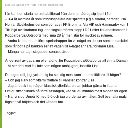
Lisa Ek laddar om. Foto: Fredrik Hasselgren
I år kan hon starta helt rehabiliterad från den hon ådrog sig i juni i fjol
– 3-4 år av mina år som fotbollsspelare har splittrats p g a skador, berättar Lisa.
Hon är Stockholms-tjej som började i FK Bromma. Via AIK och Hammarby kom h
Till följd av skadorna tog landslagskarriären stopp i D21 efter tio landskamper. H
Kopparbergs/Göteborg med sina 28 år men står för mycket av rutinen.
– Andra klubbar har större spelartrupper än vi, något en del ser som en nackdel
som får börja på bänken ser att vägen till A-laget är nära, förklarar Lisa.
– Många har tagit steget det senaste året.
Är det rent av dags, nu eller aldrig, för Kopparbergs/Göteborgs att vinna Dama
– Vi ser det i vart fall inte som någon omöjlighet, fastslår Lisa.
Din egen roll, jag tycker mig ha sett dig mest som innermittfältare till höger?
– Och jag själv som yttermittfältare till vänster, kontrar Lisa.
– Jag är dock inte någon klassisk ytterfältare utan jobbar gärna in i banan.
Om du tittar tillbaka på förra säsongen, vad vill du minnas mest av den för egen
– När vi slog Umeå IK med 5-0 och jag gjorde två av målen. Sett över alla match
lägstanivå höjdes och det kändes bra.
Taggar: