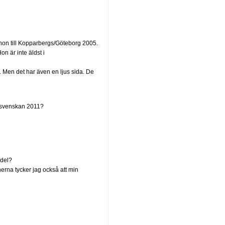
on till Kopparbergs/Göteborg 2005.
on är inte äldst i
. Men det har även en ljus sida. De
llsvenskan 2011?
 del?
erna tycker jag också att min