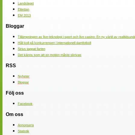
Landslaget
Elitettan
EM 2013
Bloggar
Tillämpningen av live-teknologi i sport och live casino: En ny värld av realtidsund
Håll koll på konkurrensen i internationell damfotboll
Sirius tappat farten
Det känns som att en motion måste skrivas
RSS
Nyheter
Bloggar
Följ oss
Facebook
Om oss
Annonsera
Statistik