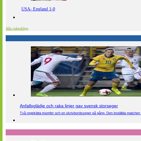
USA- England 1-0
Alla videoklipp
Anfallsglädje och raka linjer gav svensk storseger
Två regelrätta triumfer och en skrivbordsseger på gång. Den inställda matchen 