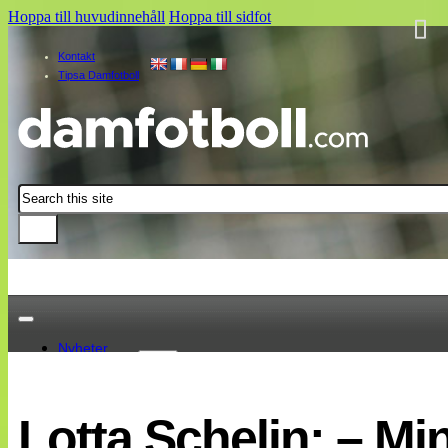
Hoppa till huvudinnehåll
Hoppa till sidfot
Kontakt
Tipsa Damfotboll
Sök
Nyheter
Damallsvenskan
Elitettan
Lotta Schelin: – Mi
Landslaget
EM 2013