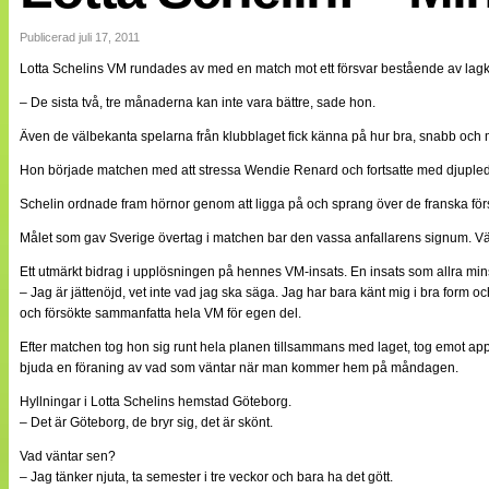
Internationellt
Bildreportage
Publicerad juli 17, 2011
Arkiv
Lotta Schelins VM rundades av med en match mot ett försvar bestående av lagk
Bloggar
Lagen
– De sista två, tre månaderna kan inte vara bättre, sade hon.
Webb-TV
Cuper
Även de välbekanta spelarna från klubblaget fick känna på hur bra, snabb och 
Medlemsbilder
Hon började matchen med att stressa Wendie Renard och fortsatte med djupledsl
Till klubbkassan
NÄTverket
Schelin ordnade fram hörnor genom att ligga på och sprang över de franska försv
Split vision
Om oss
Målet som gav Sverige övertag i matchen bar den vassa anfallarens signum. Väl p
Annonsera
Ett utmärkt bidrag i upplösningen på hennes VM-insats. En insats som allra minst r
Statistik
– Jag är jättenöjd, vet inte vad jag ska säga. Jag har bara känt mig i bra form och
Tipsa Damfotboll
och försökte sammanfatta hela VM för egen del.
Kontakt
Efter matchen tog hon sig runt hela planen tillsammans med laget, tog emot a
bjuda en föraning av vad som väntar när man kommer hem på måndagen.
Hyllningar i Lotta Schelins hemstad Göteborg.
– Det är Göteborg, de bryr sig, det är skönt.
Vad väntar sen?
– Jag tänker njuta, ta semester i tre veckor och bara ha det gött.