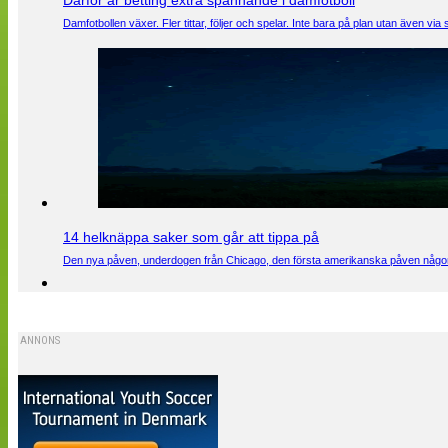
Därför är betting extra spännande i damfotboll
Damfotbollen växer. Fler tittar, följer och spelar. Inte bara på plan utan även 
14 helknäppa saker som går att tippa på
Den nya påven, underdogen från Chicago, den första amerikanska påven någons
ANNONS