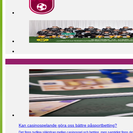
Kan casinospelande göra oss bättre påsportbetting?
Det finns tydliga släktdrag mellan casinospel och betting, men samtidigt finns