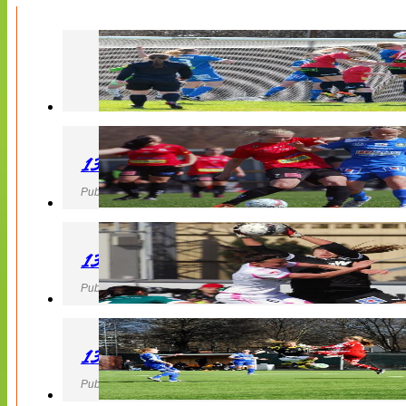
130427 LB 07 – QBIK
Publicerad 27 April 2013, 22:40
130427 IF Limhamn Bunkeflo – QBIK
Publicerad 27 April 2013, 21:10
130427 LdB FC Malmö – Mallbackens IF
Publicerad 27 April 2013, 20:54