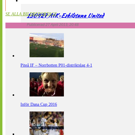
130427 AIK-Eskilstuna United
SE ALLA BILDREPORTAGE
Publicerad 27 April 2013, 20:48
Piteå IF – Norrbotten P01-distriktslag 4-1
Inför Dana Cup 2016