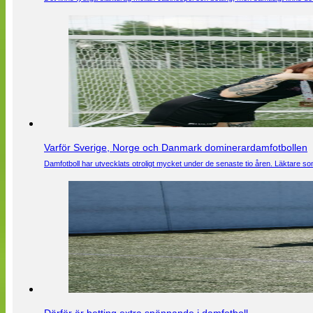
Varför Sverige, Norge och Danmark dominerardamfotbollen
Damfotboll har utvecklats otroligt mycket under de senaste tio åren. Läktare som