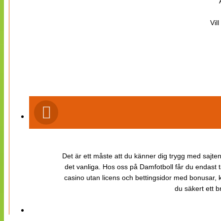
Vil
Det är ett måste att du känner dig trygg med sajten 
det vanliga. Hos oss på Damfotboll får du endast t
casino utan licens och bettingsidor med bonusar, ka
du säkert ett b