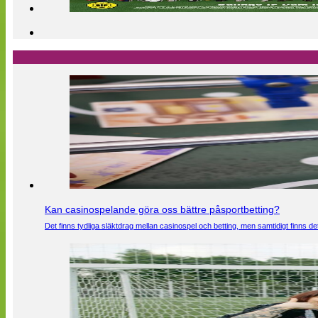
Kan casinospelande göra oss bättre påsportbetting?
Det finns tydliga släktdrag mellan casinospel och betting, men samtidigt finns