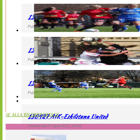
130427 LB 07 – QBIK
Publicerad 27 April 2013, 22:40
130427 IF Limhamn Bunkeflo – QBIK
Publicerad 27 April 2013, 21:10
130427 LdB FC Malmö – Mallbackens IF
Publicerad 27 April 2013, 20:54
130427 AIK-Eskilstuna United
SE ALLA BILDREPORTAGE
Publicerad 27 April 2013, 20:48