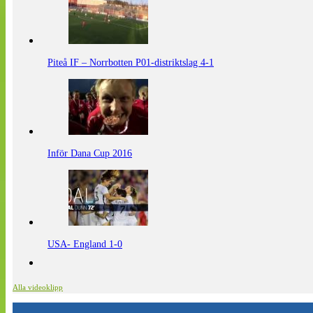
Piteå IF – Norrbotten P01-distriktslag 4-1
Inför Dana Cup 2016
USA- England 1-0
Alla videoklipp