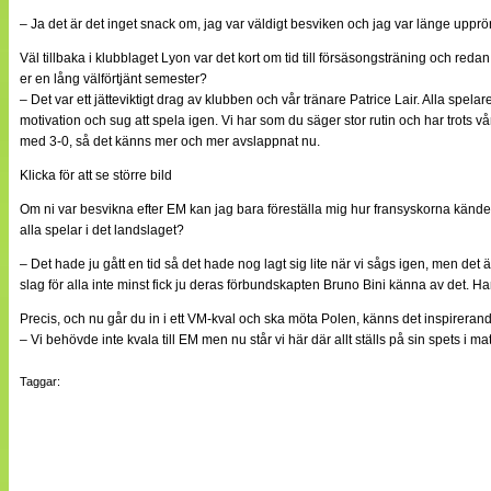
– Ja det är det inget snack om, jag var väldigt besviken och jag var länge upprörd 
Väl tillbaka i klubblaget Lyon var det kort om tid till försäsongsträning och re
er en lång välförtjänt semester?
– Det var ett jätteviktigt drag av klubben och vår tränare Patrice Lair. Alla spe
motivation och sug att spela igen. Vi har som du säger stor rutin och har trots 
med 3-0, så det känns mer och mer avslappnat nu.
Klicka för att se större bild
Om ni var besvikna efter EM kan jag bara föreställa mig hur fransyskorna kä
alla spelar i det landslaget?
– Det hade ju gått en tid så det hade nog lagt sig lite när vi sågs igen, men det 
slag för alla inte minst fick ju deras förbundskapten Bruno Bini känna av det. H
Precis, och nu går du in i ett VM-kval och ska möta Polen, känns det inspirerand
– Vi behövde inte kvala till EM men nu står vi här där allt ställs på sin spets i 
Taggar: