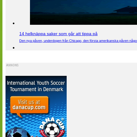
14 helknäppa saker som går att tippa på
Den nya påven, underdogen från Chicago, den första amerikanska påven någons
ANNONS