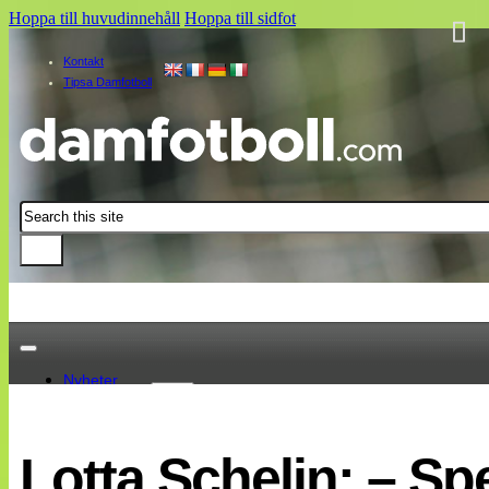
Hoppa till huvudinnehåll
Hoppa till sidfot
Kontakt
Tipsa Damfotboll
Sök
Nyheter
Damallsvenskan
Elitettan
Lotta Schelin: – Spe
Landslaget
EM 2013