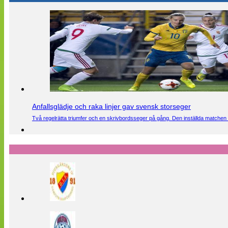
Anfallsglädje och raka linjer gav svensk storseger
Två regelrätta triumfer och en skrivbordsseger på gång. Den inställda matchen 