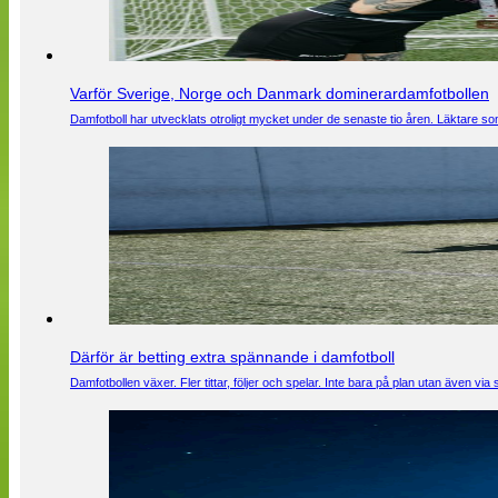
Varför Sverige, Norge och Danmark dominerardamfotbollen
Damfotboll har utvecklats otroligt mycket under de senaste tio åren. Läktare som
Därför är betting extra spännande i damfotboll
Damfotbollen växer. Fler tittar, följer och spelar. Inte bara på plan utan även 