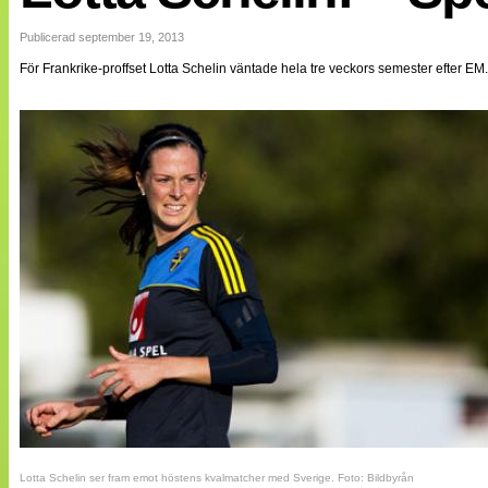
Internationellt
Bildreportage
Publicerad september 19, 2013
Arkiv
För Frankrike-proffset Lotta Schelin väntade hela tre veckors semester efter EM. 
Bloggar
Lagen
Webb-TV
Cuper
Medlemsbilder
Till klubbkassan
NÄTverket
Split vision
Om oss
Annonsera
Statistik
Tipsa Damfotboll
Kontakt
Lotta Schelin ser fram emot höstens kvalmatcher med Sverige. Foto: Bildbyrån