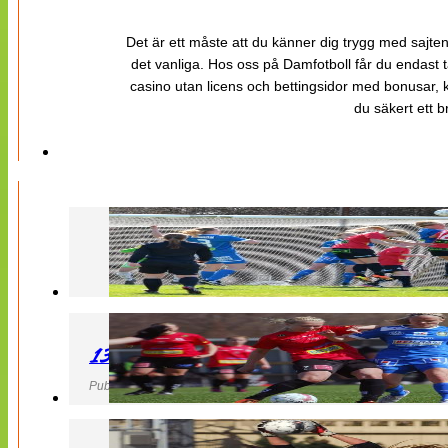
Det är ett måste att du känner dig trygg med sajten 
det vanliga. Hos oss på Damfotboll får du endast t
casino utan licens och bettingsidor med bonusar, ka
du säkert ett b
130427 LB 07 – QBIK
Publicerad 27 April 2013, 22:40