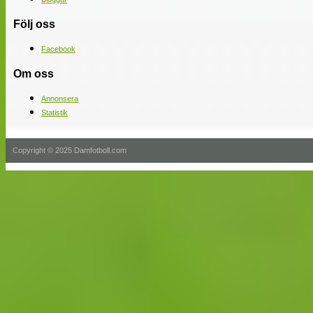
Följ oss
Facebook
Om oss
Annonsera
Statistik
Copyright © 2025 Damfotboll.com