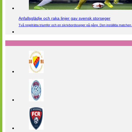
Anfallsglädje och raka linjer gav svensk storseger
Två regelrätta triumfer och en skrivbordsseger på gång. Den inställda matchen 