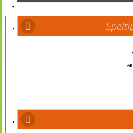
Spelti
Vil