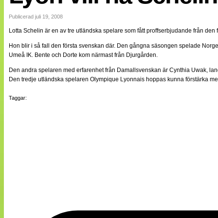
Internationellt
Bildreportage
Publicerad juli 19, 2008
Arkiv
Lotta Schelin är en av tre utländska spelare som fått proffserbjudande från de
Bloggar
Lagen
Hon blir i så fall den första svenskan där. Den gångna säsongen spelade Nor
Webb-TV
Umeå IK. Bente och Dorte kom närmast från Djurgården.
Cuper
Medlemsbilder
Den andra spelaren med erfarenhet från Damallsvenskan är Cynthia Uwak, landsl
Till klubbkassan
Den tredje utländska spelaren Olympique Lyonnais hoppas kunna förstärka m
NÄTverket
Split vision
Taggar:
Om oss
Annonsera
Statistik
Tipsa Damfotboll
Kontakt