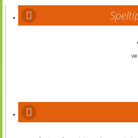
Spelti
Vil