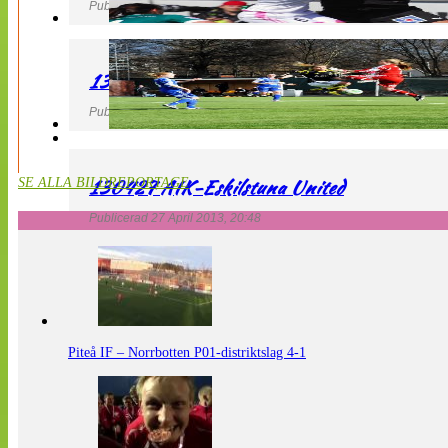
Publicerad 27 April 2013, 21:10
130427 LdB FC Malmö – Mallbackens IF
Publicerad 27 April 2013, 20:54
130427 AIK-Eskilstuna United
SE ALLA BILDREPORTAGE
Publicerad 27 April 2013, 20:48
Piteå IF – Norrbotten P01-distriktslag 4-1