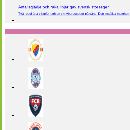
Anfallsglädje och raka linjer gav svensk storseger
Två regelrätta triumfer och en skrivbordsseger på gång. Den inställda matchen 