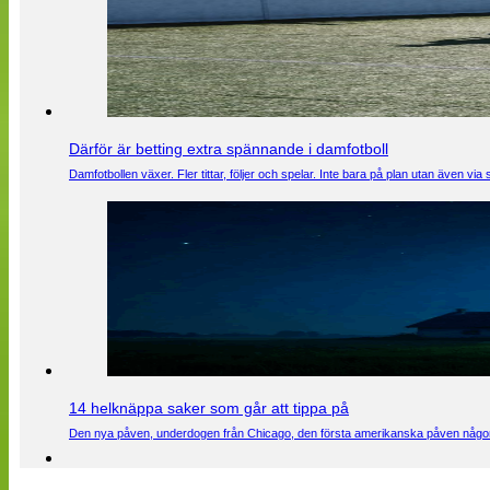
Därför är betting extra spännande i damfotboll
Damfotbollen växer. Fler tittar, följer och spelar. Inte bara på plan utan även 
14 helknäppa saker som går att tippa på
Den nya påven, underdogen från Chicago, den första amerikanska påven någons