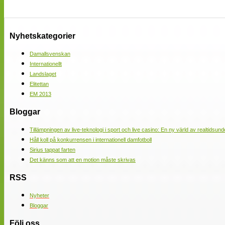
Nyhetskategorier
Damallsvenskan
Internationellt
Landslaget
Elitettan
EM 2013
Bloggar
Tillämpningen av live-teknologi i sport och live casino: En ny värld av realtidsund
Håll koll på konkurrensen i internationell damfotboll
Sirius tappat farten
Det känns som att en motion måste skrivas
RSS
Nyheter
Bloggar
Följ oss