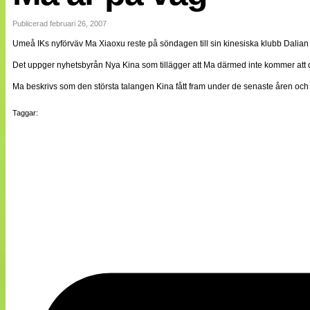
Internationellt
Bildreportage
Publicerad februari 26, 2007
Arkiv
Umeå IKs nyförväv Ma Xiaoxu reste på söndagen till sin kinesiska klubb Dalian S
Bloggar
Lagen
Det uppger nyhetsbyrån Nya Kina som tillägger att Ma därmed inte kommer att 
Webb-TV
Cuper
Ma beskrivs som den största talangen Kina fått fram under de senaste åren 
Medlemsbilder
Till klubbkassan
Taggar:
NÄTverket
Split vision
Om oss
Annonsera
Statistik
Tipsa Damfotboll
Kontakt