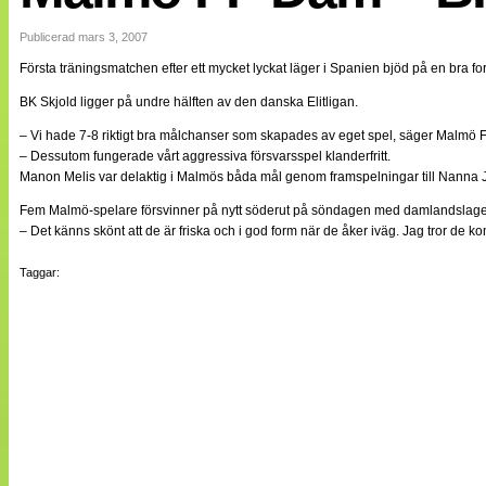
Internationellt
Bildreportage
Publicerad mars 3, 2007
Arkiv
Första träningsmatchen efter ett mycket lyckat läger i Spanien bjöd på en bra f
Bloggar
Lagen
BK Skjold ligger på undre hälften av den danska Elitligan.
Webb-TV
Cuper
– Vi hade 7-8 riktigt bra målchanser som skapades av eget spel, säger Malmö 
Medlemsbilder
– Dessutom fungerade vårt aggressiva försvarsspel klanderfritt.
Till klubbkassan
Manon Melis var delaktig i Malmös båda mål genom framspelningar till Nanna J
NÄTverket
Split vision
Fem Malmö-spelare försvinner på nytt söderut på söndagen med damlandslaget t
Om oss
– Det känns skönt att de är friska och i god form när de åker iväg. Jag tror de 
Annonsera
Taggar:
Statistik
Tipsa Damfotboll
Kontakt