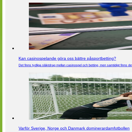
Kan casinospelande göra oss bättre påsportbetting?
Det finns tydliga släktdrag mellan casinospel och betting, men samtidigt finns
Varför Sverige, Norge och Danmark dominerardamfotbollen