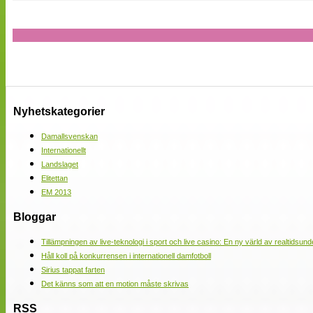
Nyhetskategorier
Damallsvenskan
Internationellt
Landslaget
Elitettan
EM 2013
Bloggar
Tillämpningen av live-teknologi i sport och live casino: En ny värld av realtidsund
Håll koll på konkurrensen i internationell damfotboll
Sirius tappat farten
Det känns som att en motion måste skrivas
RSS