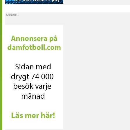
ANNONS